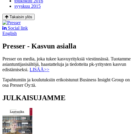
toukokuu 2016
syyskuu 2015
Takaisin ylös
Social link
English
Presser - Kasvun asialla
Presser on media, joka tukee kasvuyrityksiä viestinnässä. Tuotamme
asiantuntijasisältöjä, haastatteluja ja tiedotteita pk-yritysten kasvun
edistämiseksi.
LISÄÄ>>
Tapahtumiin ja koulutuksiin erikoistunut Business Insight Group on
osa Presser Oy:tä.
JULKAISUJAMME