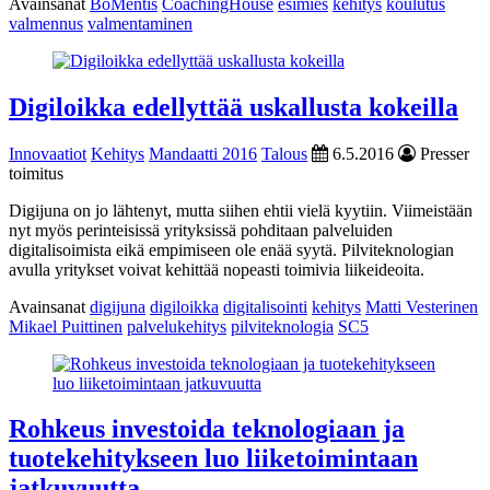
Avainsanat
BoMentis
CoachingHouse
esimies
kehitys
koulutus
valmennus
valmentaminen
Digiloikka edellyttää uskallusta kokeilla
Innovaatiot
Kehitys
Mandaatti 2016
Talous
6.5.2016
Presser
toimitus
Digijuna on jo lähtenyt, mutta siihen ehtii vielä kyytiin. Viimeistään
nyt myös perinteisissä yrityksissä pohditaan palveluiden
digitalisoimista eikä empimiseen ole enää syytä. Pilviteknologian
avulla yritykset voivat kehittää nopeasti toimivia liikeideoita.
Avainsanat
digijuna
digiloikka
digitalisointi
kehitys
Matti Vesterinen
Mikael Puittinen
palvelukehitys
pilviteknologia
SC5
Rohkeus investoida teknologiaan ja
tuotekehitykseen luo liiketoimintaan
jatkuvuutta