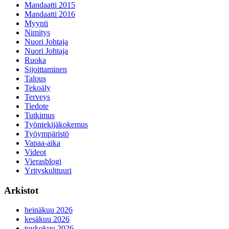
Mandaatti 2015
Mandaatti 2016
Myynti
Nimitys
Nuori Johtaja
Nuori Johtaja
Ruoka
Sijoittaminen
Talous
Tekoäly
Terveys
Tiedote
Tutkimus
Työntekijäkokemus
Työympäristö
Vapaa-aika
Videot
Vierasblogi
Yrityskulttuuri
Arkistot
heinäkuu 2026
kesäkuu 2026
toukokuu 2026