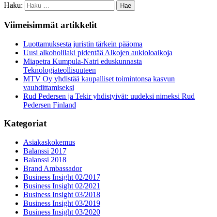
Haku:
Viimeisimmät artikkelit
Luottamuksesta juristin tärkein pääoma
Uusi alkoholilaki pidentää Alkojen aukioloaikoja
Miapetra Kumpula-Natri eduskunnasta
Teknologiateollisuuteen
MTV Oy yhdistää kaupalliset toimintonsa kasvun
vauhdittamiseksi
Rud Pedersen ja Tekir yhdistyivät: uudeksi nimeksi Rud
Pedersen Finland
Kategoriat
Asiakaskokemus
Balanssi 2017
Balanssi 2018
Brand Ambassador
Business Insight 02/2017
Business Insight 02/2021
Business Insight 03/2018
Business Insight 03/2019
Business Insight 03/2020