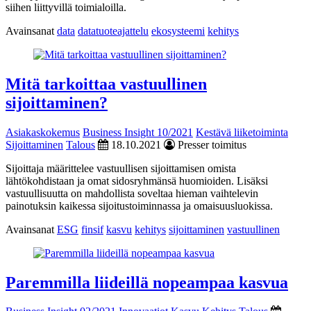
siihen liittyvillä toimialoilla.
Avainsanat
data
datatuoteajattelu
ekosysteemi
kehitys
Mitä tarkoittaa vastuullinen
sijoittaminen?
Asiakaskokemus
Business Insight 10/2021
Kestävä liiketoiminta
Sijoittaminen
Talous
18.10.2021
Presser toimitus
Sijoittaja määrittelee vastuullisen sijoittamisen omista
lähtökohdistaan ja omat sidosryhmänsä huomioiden. Lisäksi
vastuullisuutta on mahdollista soveltaa hieman vaihtelevin
painotuksin kaikessa sijoitustoiminnassa ja omaisuusluokissa.
Avainsanat
ESG
finsif
kasvu
kehitys
sijoittaminen
vastuullinen
Paremmilla liideillä nopeampaa kasvua