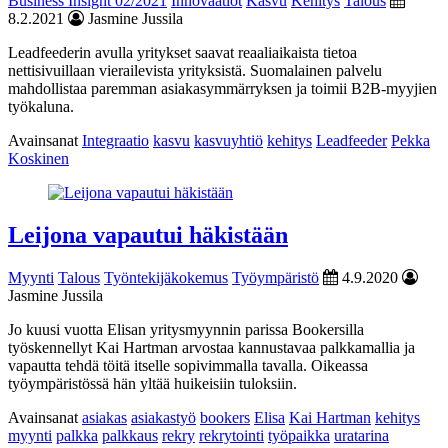
Business Insight 02/2021
Innovaatiot
Kasvu
Kehitys
Talous
8.2.2021
Jasmine Jussila
Leadfeederin avulla yritykset saavat reaaliaikaista tietoa
nettisivuillaan vierailevista yrityksistä. Suomalainen palvelu
mahdollistaa paremman asiakasymmärryksen ja toimii B2B-myyjien
työkaluna.
Avainsanat
Integraatio
kasvu
kasvuyhtiö
kehitys
Leadfeeder
Pekka
Koskinen
Leijona vapautui häkistään
Myynti
Talous
Työntekijäkokemus
Työympäristö
4.9.2020
Jasmine Jussila
Jo kuusi vuotta Elisan yritysmyynnin parissa Bookersilla
työskennellyt Kai Hartman arvostaa kannustavaa palkkamallia ja
vapautta tehdä töitä itselle sopivimmalla tavalla. Oikeassa
työympäristössä hän yltää huikeisiin tuloksiin.
Avainsanat
asiakas
asiakastyö
bookers
Elisa
Kai Hartman
kehitys
myynti
palkka
palkkaus
rekry
rekrytointi
työpaikka
uratarina