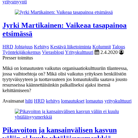
yritysmyynti
Jyrki Martikainen: Vaikeaa tasapainoa
etsimässä
HRD
Johtajuus
Kehitys
Kestävä liiketoiminta
Kolumnit
Talous
Työntekijäkokemus
Vierasblogi
Yrityskulttuuri
2.4.2020
Presser toimitus
Mikä on lomautusten vaikutus organisaatiokulttuuriin tilanteessa,
jossa vaihtoehtoja on? Mikä olisi vaikutus yrityksen henkilöstön
tyytyväisyyteen ja tuottavuuteen jos lomautuksilla saatava jousto
resursseissa käännettäisiinkin palkalliseksi ajaksi itsensä
kehittämiseen?
Avainsanat
hilti
HRD
kehitys
lomautukset
lomautus
yrityskulttuuri
Pikavoiton ja kansainvälisen kasvun