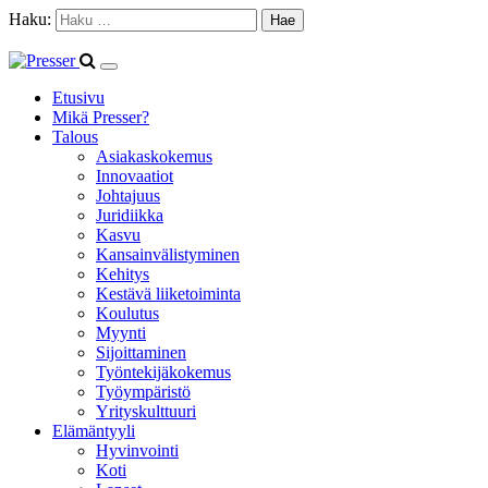
Haku:
Etusivu
Mikä Presser?
Talous
Asiakaskokemus
Innovaatiot
Johtajuus
Juridiikka
Kasvu
Kansainvälistyminen
Kehitys
Kestävä liiketoiminta
Koulutus
Myynti
Sijoittaminen
Työntekijäkokemus
Työympäristö
Yrityskulttuuri
Elämäntyyli
Hyvinvointi
Koti