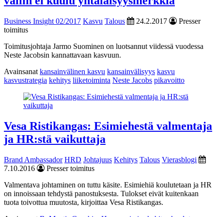
väliin ei kuulu yhtäläisyysmerkkiä
Business Insight 02/2017
Kasvu
Talous
24.2.2017
Presser
toimitus
Toimitusjohtaja Jarmo Suominen on luotsannut viidessä vuodessa
Neste Jacobsin kannattavaan kasvuun.
Avainsanat
kansainvälinen kasvu
kansainvälisyys
kasvu
kasvustrategia
kehitys
liiketoiminta
Neste Jacobs
pikavoitto
Vesa Ristikangas: Esimiehestä valmentaja
ja HR:stä vaikuttaja
Brand Ambassador
HRD
Johtajuus
Kehitys
Talous
Vierasblogi
7.10.2016
Presser toimitus
Valmentava johtaminen on tuttu käsite. Esimiehiä koulutetaan ja HR
on innoissaan tehdystä panostuksesta. Tulokset eivät kuitenkaan
tuota toivottua muutosta, kirjoittaa Vesa Ristikangas.