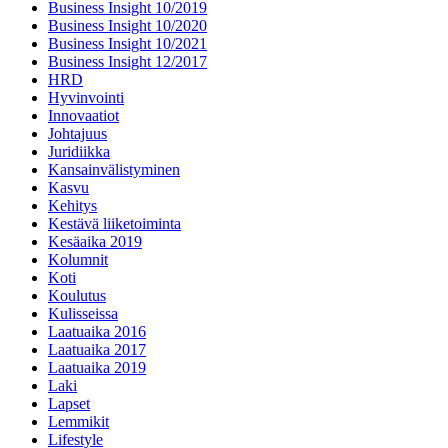
Business Insight 10/2019
Business Insight 10/2020
Business Insight 10/2021
Business Insight 12/2017
HRD
Hyvinvointi
Innovaatiot
Johtajuus
Juridiikka
Kansainvälistyminen
Kasvu
Kehitys
Kestävä liiketoiminta
Kesäaika 2019
Kolumnit
Koti
Koulutus
Kulisseissa
Laatuaika 2016
Laatuaika 2017
Laatuaika 2019
Laki
Lapset
Lemmikit
Lifestyle