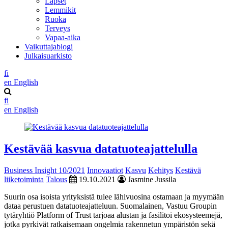
Lapset
Lemmikit
Ruoka
Terveys
Vapaa-aika
Vaikuttajablogi
Julkaisuarkisto
fi
en
English
fi
en
English
Kestävää kasvua datatuoteajattelulla
Business Insight 10/2021
Innovaatiot
Kasvu
Kehitys
Kestävä
liiketoiminta
Talous
19.10.2021
Jasmine Jussila
Suurin osa isoista yrityksistä tulee lähivuosina ostamaan ja myymään
dataa perustuen datatuoteajatteluun. Suomalainen, Vastuu Groupin
tytäryhtiö Platform of Trust tarjoaa alustan ja fasilitoi ekosysteemejä,
jotka pyrkivät ratkaisemaan ongelmia rakennetun ympäristön sekä