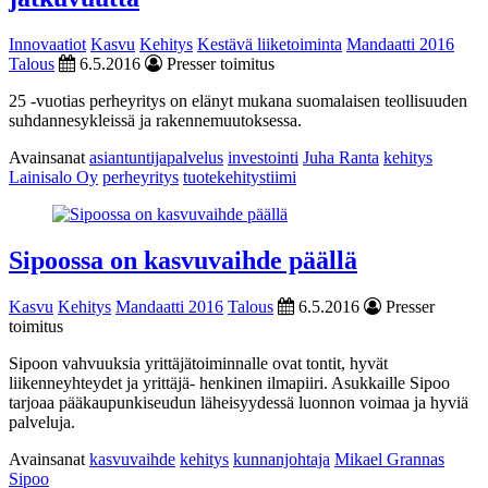
Innovaatiot
Kasvu
Kehitys
Kestävä liiketoiminta
Mandaatti 2016
Talous
6.5.2016
Presser toimitus
25 -vuotias perheyritys on elänyt mukana suomalaisen teollisuuden
suhdannesykleissä ja rakennemuutoksessa.
Avainsanat
asiantuntijapalvelus
investointi
Juha Ranta
kehitys
Lainisalo Oy
perheyritys
tuotekehitystiimi
Sipoossa on kasvuvaihde päällä
Kasvu
Kehitys
Mandaatti 2016
Talous
6.5.2016
Presser
toimitus
Sipoon vahvuuksia yrittäjätoiminnalle ovat tontit, hyvät
liikenneyhteydet ja yrittäjä- henkinen ilmapiiri. Asukkaille Sipoo
tarjoaa pääkaupunkiseudun läheisyydessä luonnon voimaa ja hyviä
palveluja.
Avainsanat
kasvuvaihde
kehitys
kunnanjohtaja
Mikael Grannas
Sipoo