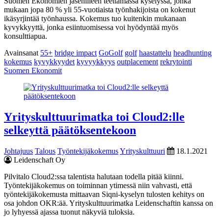
Suomen Ekonomien jäsenilleen teettämässä kyselyssä, jonka
mukaan jopa 80 % yli 55-vuotiaista työnhakijoista on kokenut
ikäsyrjintää työnhaussa. Kokemus tuo kuitenkin mukanaan
kyvykkyyttä, jonka esiintuomisessa voi hyödyntää myös
konsulttiapua.
Avainsanat
55+
bridge impact
GoGolf
golf
haastattelu
headhunting
kokemus
kyvykkyydet
kyvyykkyys
outplacement
rekrytointi
Suomen Ekonomit
Yrityskulttuurimatka toi Cloud2:lle
selkeyttä päätöksentekoon
Johtajuus
Talous
Työntekijäkokemus
Yrityskulttuuri
18.1.2021
Leidenschaft Oy
Pilvitalo Cloud2:ssa talentista halutaan todella pitää kiinni.
Työntekijäkokemus on toiminnan ytimessä niin vahvasti, että
työntekijäkokemusta mittaavan Siqni-kyselyn tulosten kehitys on
osa johdon OKR:ää. Yrityskulttuurimatka Leidenschaftin kanssa on
jo lyhyessä ajassa tuonut näkyviä tuloksia.