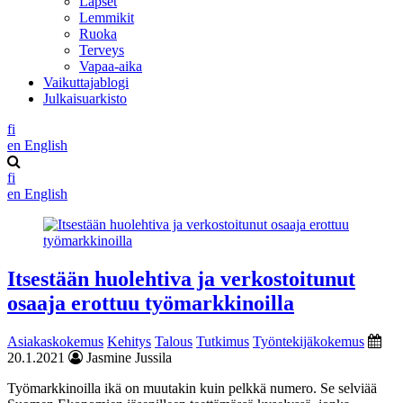
Lapset
Lemmikit
Ruoka
Terveys
Vapaa-aika
Vaikuttajablogi
Julkaisuarkisto
fi
en
English
fi
en
English
Itsestään huolehtiva ja verkostoitunut
osaaja erottuu työmarkkinoilla
Asiakaskokemus
Kehitys
Talous
Tutkimus
Työntekijäkokemus
20.1.2021
Jasmine Jussila
Työmarkkinoilla ikä on muutakin kuin pelkkä numero. Se selviää