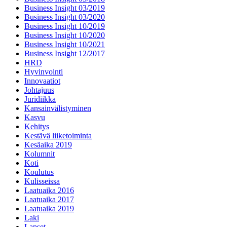
Business Insight 03/2019
Business Insight 03/2020
Business Insight 10/2019
Business Insight 10/2020
Business Insight 10/2021
Business Insight 12/2017
HRD
Hyvinvointi
Innovaatiot
Johtajuus
Juridiikka
Kansainvälistyminen
Kasvu
Kehitys
Kestävä liiketoiminta
Kesäaika 2019
Kolumnit
Koti
Koulutus
Kulisseissa
Laatuaika 2016
Laatuaika 2017
Laatuaika 2019
Laki
Lapset