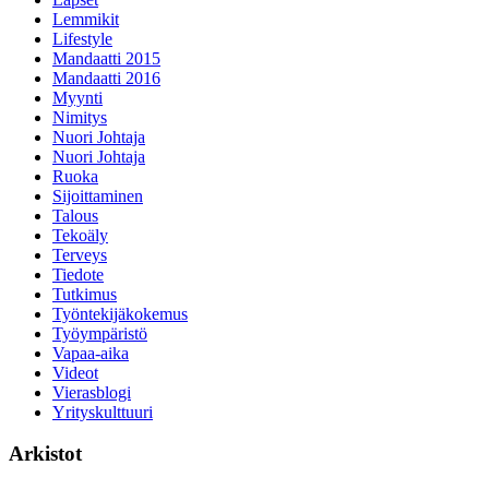
Lemmikit
Lifestyle
Mandaatti 2015
Mandaatti 2016
Myynti
Nimitys
Nuori Johtaja
Nuori Johtaja
Ruoka
Sijoittaminen
Talous
Tekoäly
Terveys
Tiedote
Tutkimus
Työntekijäkokemus
Työympäristö
Vapaa-aika
Videot
Vierasblogi
Yrityskulttuuri
Arkistot