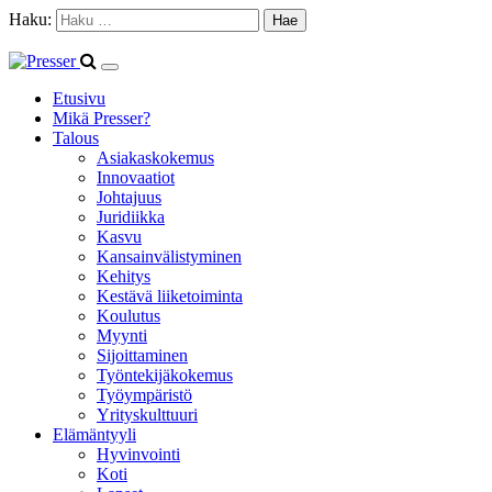
Haku:
Etusivu
Mikä Presser?
Talous
Asiakaskokemus
Innovaatiot
Johtajuus
Juridiikka
Kasvu
Kansainvälistyminen
Kehitys
Kestävä liiketoiminta
Koulutus
Myynti
Sijoittaminen
Työntekijäkokemus
Työympäristö
Yrityskulttuuri
Elämäntyyli
Hyvinvointi
Koti