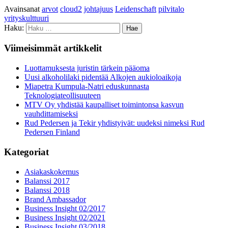
Avainsanat
arvot
cloud2
johtajuus
Leidenschaft
pilvitalo
yrityskulttuuri
Haku:
Viimeisimmät artikkelit
Luottamuksesta juristin tärkein pääoma
Uusi alkoholilaki pidentää Alkojen aukioloaikoja
Miapetra Kumpula-Natri eduskunnasta
Teknologiateollisuuteen
MTV Oy yhdistää kaupalliset toimintonsa kasvun
vauhdittamiseksi
Rud Pedersen ja Tekir yhdistyivät: uudeksi nimeksi Rud
Pedersen Finland
Kategoriat
Asiakaskokemus
Balanssi 2017
Balanssi 2018
Brand Ambassador
Business Insight 02/2017
Business Insight 02/2021
Business Insight 03/2018