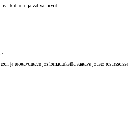
ahva kulttuuri ja vahvat arvot.
us
teen ja tuottavuuteen jos lomautuksilla saatava jousto resursseissa