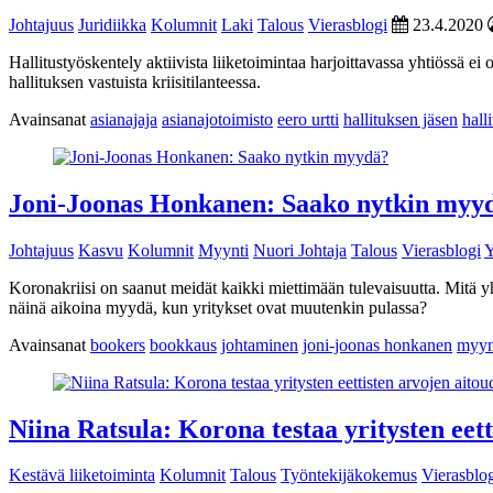
Johtajuus
Juridiikka
Kolumnit
Laki
Talous
Vierasblogi
23.4.2020
Hallitustyöskentely aktiivista liiketoimintaa harjoittavassa yhtiössä 
hallituksen vastuista kriisitilanteessa.
Avainsanat
asianajaja
asianajotoimisto
eero urtti
hallituksen jäsen
hall
Joni-Joonas Honkanen: Saako nytkin myy
Johtajuus
Kasvu
Kolumnit
Myynti
Nuori Johtaja
Talous
Vierasblogi
Y
Koronakriisi on saanut meidät kaikki miettimään tulevaisuutta. Mitä 
näinä aikoina myydä, kun yritykset ovat muutenkin pulassa?
Avainsanat
bookers
bookkaus
johtaminen
joni-joonas honkanen
myyn
Niina Ratsula: Korona testaa yritysten eett
Kestävä liiketoiminta
Kolumnit
Talous
Työntekijäkokemus
Vierasblo