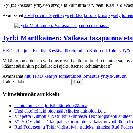
Nyt jos koskaan yritysten arvoja ja kulttuuria tarvitaan: Käsillä olevast
Avainsanat
arvot
covid-19
eettisyys
etiikka
korona
kriisi
kysely
lomau
Jyrki Martikainen: Vaikeaa tasapainoa et
HRD
Johtajuus
Kehitys
Kestävä liiketoiminta
Kolumnit
Talous
Työnt
Mikä on lomautusten vaikutus organisaatiokulttuuriin tilanteessa, joss
käännettäisiinkin palkalliseksi ajaksi itsensä kehittämiseen?
Avainsanat
hilti
HRD
kehitys
lomautukset
lomautus
yrityskulttuuri
Haku:
Viimeisimmät artikkelit
Luottamuksesta juristin tärkein pääoma
Uusi alkoholilaki pidentää Alkojen aukioloaikoja
Miapetra Kumpula-Natri eduskunnasta Teknologiateollisuuteen
MTV Oy yhdistää kaupalliset toimintonsa kasvun vauhdittamis
Rud Pedersen ja Tekir yhdistyivät: uudeksi nimeksi Rud Peder