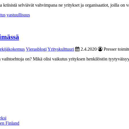
a kriisistä selviävät vahvimpana ne yritykset ja organisaatiot, joilla on v
tus
vastuullisuus
simässä
ekijäkokemus
Vierasblogi
Yrityskulttuuri
2.4.2020
Presser toimit
a vaihtoehtoja on? Mikä olisi vaikutus yrityksen henkilöstön tyytyväisyy
eksi
sen Finland