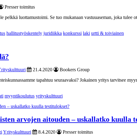
Presser toimitus
ei ole pelkkä luottamustoimi. Se tuo mukanaan vastuuaseman, joka tulee ot
itus
hallitustyöskentely
juridiikka
konkurssi
laki
urtti & toiviainen
dä?
rityskulttuuri
21.4.2020
Bookers Group
yhteiskunnassamme tapahtuu seuraavaksi? Jokainen yritys tarvitsee myy
ti
myyntikoulutus
yrityskulttuuri
isten arvojen aitouden – uskallatko kuulla t
gi
Yrityskulttuuri
8.4.2020
Presser toimitus