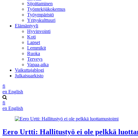
Sijoittaminen
Työntekijäkokemus
Työympäristö
Yrityskulttuuri
Elämäntyyli
Hyvinvointi
Koti
Lapset
Lemmikit
Ruoka
Terveys
Vapaa-aika
Vaikuttajablogi
Julkaisuarkisto
fi
en
English
fi
en
English
Eero Urtti: Hallitustyö ei ole pelkkä luott