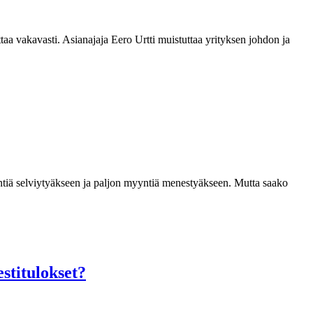
taa vakavasti. Asianajaja Eero Urtti muistuttaa yrityksen johdon ja
ntiä selviytyäkseen ja paljon myyntiä menestyäkseen. Mutta saako
estitulokset?