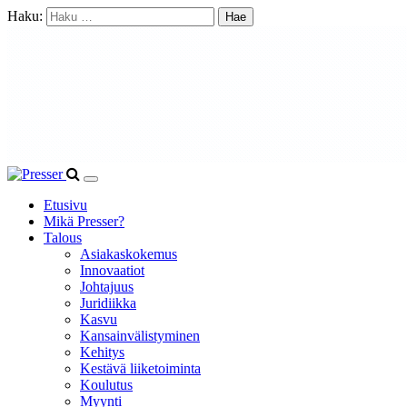
Haku:
Etusivu
Mikä Presser?
Talous
Asiakaskokemus
Innovaatiot
Johtajuus
Juridiikka
Kasvu
Kansainvälistyminen
Kehitys
Kestävä liiketoiminta
Koulutus
Myynti