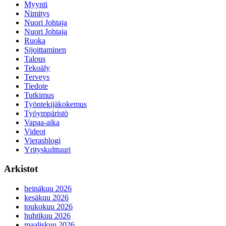
Myynti
Nimitys
Nuori Johtaja
Nuori Johtaja
Ruoka
Sijoittaminen
Talous
Tekoäly
Terveys
Tiedote
Tutkimus
Työntekijäkokemus
Työympäristö
Vapaa-aika
Videot
Vierasblogi
Yrityskulttuuri
Arkistot
heinäkuu 2026
kesäkuu 2026
toukokuu 2026
huhtikuu 2026
maaliskuu 2026