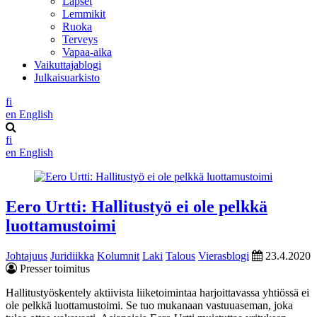
Lapset
Lemmikit
Ruoka
Terveys
Vapaa-aika
Vaikuttajablogi
Julkaisuarkisto
fi
en
English
fi
en
English
Eero Urtti: Hallitustyö ei ole pelkkä
luottamustoimi
Johtajuus
Juridiikka
Kolumnit
Laki
Talous
Vierasblogi
23.4.2020
Presser toimitus
Hallitustyöskentely aktiivista liiketoimintaa harjoittavassa yhtiössä ei
ole pelkkä luottamustoimi. Se tuo mukanaan vastuuaseman, joka