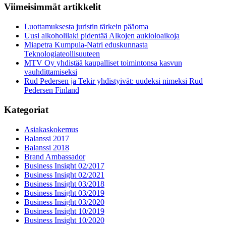
Viimeisimmät artikkelit
Luottamuksesta juristin tärkein pääoma
Uusi alkoholilaki pidentää Alkojen aukioloaikoja
Miapetra Kumpula-Natri eduskunnasta
Teknologiateollisuuteen
MTV Oy yhdistää kaupalliset toimintonsa kasvun
vauhdittamiseksi
Rud Pedersen ja Tekir yhdistyivät: uudeksi nimeksi Rud
Pedersen Finland
Kategoriat
Asiakaskokemus
Balanssi 2017
Balanssi 2018
Brand Ambassador
Business Insight 02/2017
Business Insight 02/2021
Business Insight 03/2018
Business Insight 03/2019
Business Insight 03/2020
Business Insight 10/2019
Business Insight 10/2020