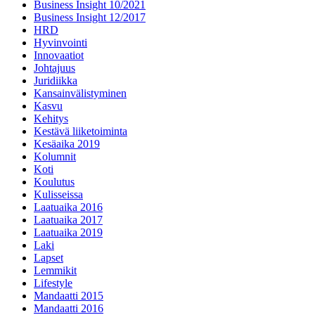
Business Insight 10/2021
Business Insight 12/2017
HRD
Hyvinvointi
Innovaatiot
Johtajuus
Juridiikka
Kansainvälistyminen
Kasvu
Kehitys
Kestävä liiketoiminta
Kesäaika 2019
Kolumnit
Koti
Koulutus
Kulisseissa
Laatuaika 2016
Laatuaika 2017
Laatuaika 2019
Laki
Lapset
Lemmikit
Lifestyle
Mandaatti 2015
Mandaatti 2016