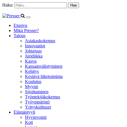
Haku:
Etusivu
Mikä Presser?
Talous
Asiakaskokemus
Innovaatiot
Johtajuus
Juridiikka
Kasvu
Kansainvälistyminen
Kehitys
Kestävä liiketoiminta
Koulutus
Myynti
Sijoittaminen
Työntekijäkokemus
Työympäristö
Yrityskulttuuri
Elämäntyyli
Hyvinvointi
Koti