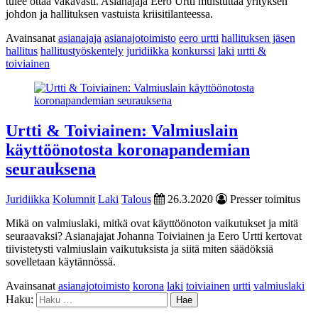
tulee ottaa vakavasti. Asianajaja Eero Urtti muistuttaa yrityksen
johdon ja hallituksen vastuista kriisitilanteessa.
Avainsanat
asianajaja
asianajotoimisto
eero urtti
hallituksen jäsen
hallitus
hallitustyöskentely
juridiikka
konkurssi
laki
urtti &
toiviainen
Urtti & Toiviainen: Valmiuslain
käyttöönotosta koronapandemian
seurauksena
Juridiikka
Kolumnit
Laki
Talous
26.3.2020
Presser toimitus
Mikä on valmiuslaki, mitkä ovat käyttöönoton vaikutukset ja mitä
seuraavaksi? Asianajajat Johanna Toiviainen ja Eero Urtti kertovat
tiivistetysti valmiuslain vaikutuksista ja siitä miten säädöksiä
sovelletaan käytännössä.
Avainsanat
asianajotoimisto
korona
laki
toiviainen
urtti
valmiuslaki
Haku: