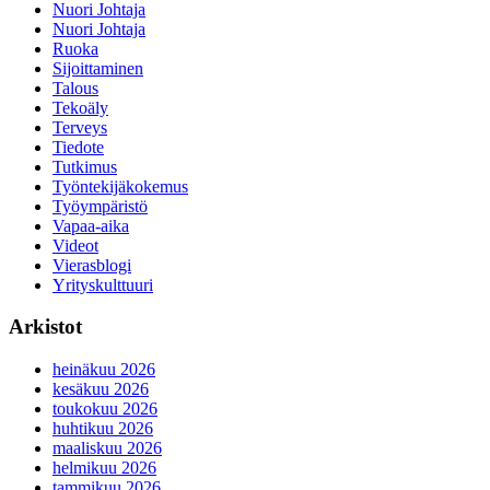
Nuori Johtaja
Nuori Johtaja
Ruoka
Sijoittaminen
Talous
Tekoäly
Terveys
Tiedote
Tutkimus
Työntekijäkokemus
Työympäristö
Vapaa-aika
Videot
Vierasblogi
Yrityskulttuuri
Arkistot
heinäkuu 2026
kesäkuu 2026
toukokuu 2026
huhtikuu 2026
maaliskuu 2026
helmikuu 2026
tammikuu 2026