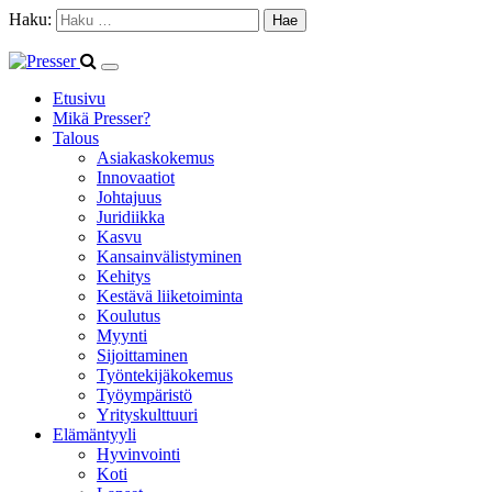
Haku:
Etusivu
Mikä Presser?
Talous
Asiakaskokemus
Innovaatiot
Johtajuus
Juridiikka
Kasvu
Kansainvälistyminen
Kehitys
Kestävä liiketoiminta
Koulutus
Myynti
Sijoittaminen
Työntekijäkokemus
Työympäristö
Yrityskulttuuri
Elämäntyyli
Hyvinvointi
Koti