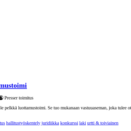
amustoimi
Presser toimitus
ei ole pelkkä luottamustoimi. Se tuo mukanaan vastuuaseman, joka tulee ot
itus
hallitustyöskentely
juridiikka
konkurssi
laki
urtti & toiviainen