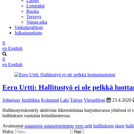
Lapset
Lemmikit
Ruoka
Terveys
Vapaa-aika
Vaikuttajablogi
Julkaisuarkisto
fi
en
English
fi
en
English
Eero Urtti: Hallitustyö ei ole pelkkä luott
Johtajuus
Juridiikka
Kolumnit
Laki
Talous
Vierasblogi
23.4.2020
Hallitustyöskentely aktiivista liiketoimintaa harjoittavassa yhtiössä 
hallituksen vastuista kriisitilanteessa.
Avainsanat
asianajaja
asianajotoimisto
eero urtti
hallituksen jäsen
hall
Haku: