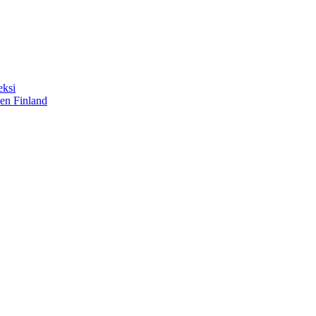
eksi
sen Finland