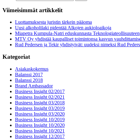
Viimeisimmät artikkelit
Luottamuksesta juristin tärkein pääoma
Uusi alkoholilaki pidentää Alkojen aukioloaikoja
Miapetra Kumpula-Natri eduskunnasta Teknologiateollisuuteen
MTV Oy yhdistää kaupalliset toimintonsa kasvun vauhdittamis
Rud Pedersen ja Tekir yhdistyivät: uudeksi nimeksi Rud Peder
Kategoriat
Asiakaskokemus
Balanssi 2017
Balanssi 2018
Brand Ambassador
Business Insight 02/2017
Business Insight 02/2021
Business Insight 03/2018
Business Insight 03/2019
Business Insight 03/2020
Business Insight 10/2019
Business Insight 10/2020
Business Insight 10/2021
Business Insight 12/2017