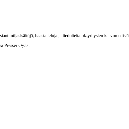
ntuntijasisältöjä, haastatteluja ja tiedotteita pk-yritysten kasvun edist
sa Presser Oy:tä.