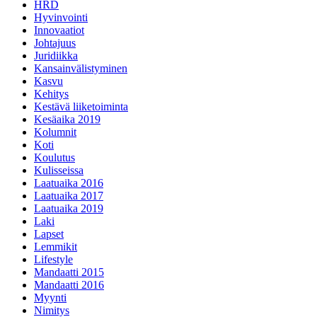
HRD
Hyvinvointi
Innovaatiot
Johtajuus
Juridiikka
Kansainvälistyminen
Kasvu
Kehitys
Kestävä liiketoiminta
Kesäaika 2019
Kolumnit
Koti
Koulutus
Kulisseissa
Laatuaika 2016
Laatuaika 2017
Laatuaika 2019
Laki
Lapset
Lemmikit
Lifestyle
Mandaatti 2015
Mandaatti 2016
Myynti
Nimitys