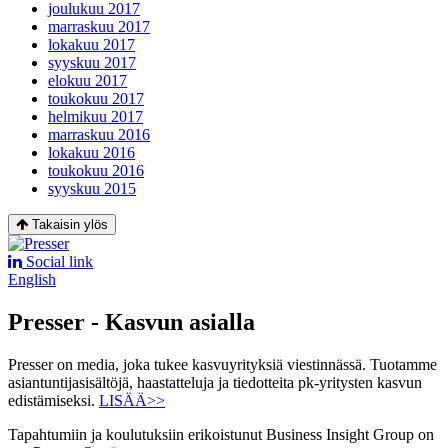
joulukuu 2017
marraskuu 2017
lokakuu 2017
syyskuu 2017
elokuu 2017
toukokuu 2017
helmikuu 2017
marraskuu 2016
lokakuu 2016
toukokuu 2016
syyskuu 2015
Takaisin ylös
Social link
English
Presser - Kasvun asialla
Presser on media, joka tukee kasvuyrityksiä viestinnässä. Tuotamme
asiantuntijasisältöjä, haastatteluja ja tiedotteita pk-yritysten kasvun
edistämiseksi.
LISÄÄ>>
Tapahtumiin ja koulutuksiin erikoistunut Business Insight Group on