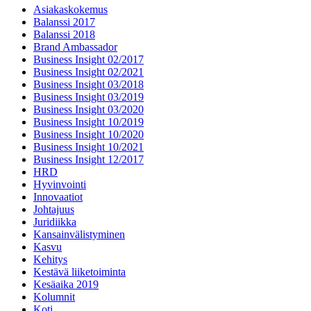
Asiakaskokemus
Balanssi 2017
Balanssi 2018
Brand Ambassador
Business Insight 02/2017
Business Insight 02/2021
Business Insight 03/2018
Business Insight 03/2019
Business Insight 03/2020
Business Insight 10/2019
Business Insight 10/2020
Business Insight 10/2021
Business Insight 12/2017
HRD
Hyvinvointi
Innovaatiot
Johtajuus
Juridiikka
Kansainvälistyminen
Kasvu
Kehitys
Kestävä liiketoiminta
Kesäaika 2019
Kolumnit
Koti