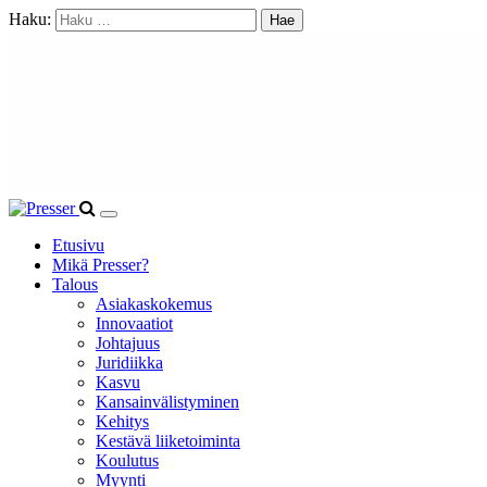
Haku:
Etusivu
Mikä Presser?
Talous
Asiakaskokemus
Innovaatiot
Johtajuus
Juridiikka
Kasvu
Kansainvälistyminen
Kehitys
Kestävä liiketoiminta
Koulutus
Myynti