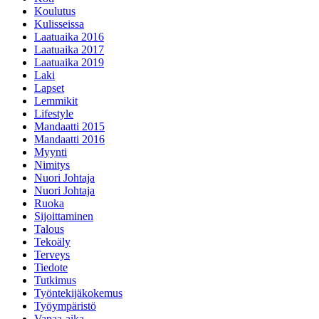
Koulutus
Kulisseissa
Laatuaika 2016
Laatuaika 2017
Laatuaika 2019
Laki
Lapset
Lemmikit
Lifestyle
Mandaatti 2015
Mandaatti 2016
Myynti
Nimitys
Nuori Johtaja
Nuori Johtaja
Ruoka
Sijoittaminen
Talous
Tekoäly
Terveys
Tiedote
Tutkimus
Työntekijäkokemus
Työympäristö
Vapaa-aika