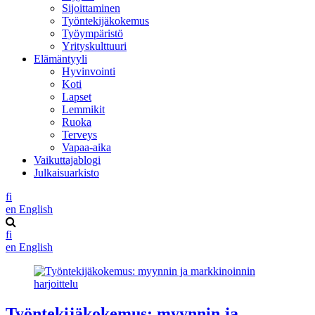
Sijoittaminen
Työntekijäkokemus
Työympäristö
Yrityskulttuuri
Elämäntyyli
Hyvinvointi
Koti
Lapset
Lemmikit
Ruoka
Terveys
Vapaa-aika
Vaikuttajablogi
Julkaisuarkisto
fi
en
English
fi
en
English
Työntekijäkokemus: myynnin ja