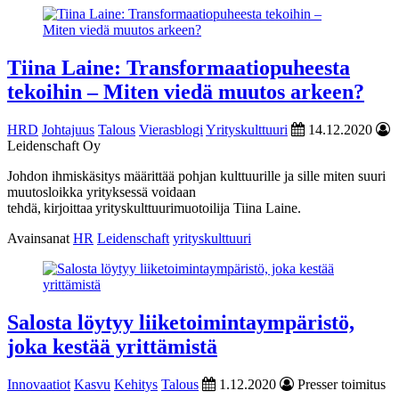
Tiina Laine: Transformaatiopuheesta
tekoihin – Miten viedä muutos arkeen?
HRD
Johtajuus
Talous
Vierasblogi
Yrityskulttuuri
14.12.2020
Leidenschaft Oy
Johdon ihmiskäsitys määrittää pohjan kulttuurille ja sille miten suuri
muutosloikka yrityksessä voidaan
tehdä, kirjoittaa yrityskulttuurimuotoilija Tiina Laine.
Avainsanat
HR
Leidenschaft
yrityskulttuuri
Salosta löytyy liiketoimintaympäristö,
joka kestää yrittämistä
Innovaatiot
Kasvu
Kehitys
Talous
1.12.2020
Presser toimitus