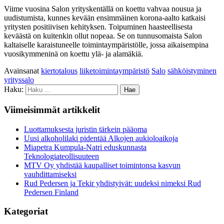
Viime vuosina Salon yrityskentällä on koettu vahvaa nousua ja
uudistumista, kunnes kevään ensimmäinen korona-aalto katkaisi
yritysten positiivisen kehityksen. Toipuminen haasteellisesta
keväästä on kuitenkin ollut nopeaa. Se on tunnusomaista Salon
kaltaiselle karaistuneelle toimintaympäristölle, jossa aikaisempina
vuosikymmeninä on koettu ylä- ja alamäkiä.
Avainsanat
kiertotalous
liiketoimintaympäristö
Salo
sähköistyminen
yrityssalo
Haku:
Viimeisimmät artikkelit
Luottamuksesta juristin tärkein pääoma
Uusi alkoholilaki pidentää Alkojen aukioloaikoja
Miapetra Kumpula-Natri eduskunnasta
Teknologiateollisuuteen
MTV Oy yhdistää kaupalliset toimintonsa kasvun
vauhdittamiseksi
Rud Pedersen ja Tekir yhdistyivät: uudeksi nimeksi Rud
Pedersen Finland
Kategoriat