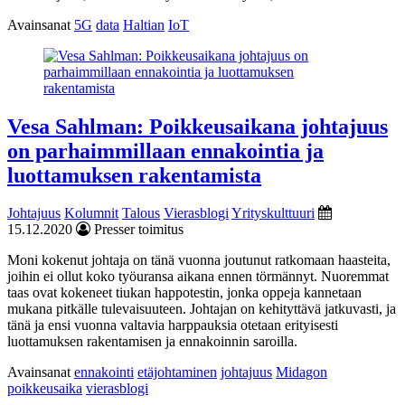
Avainsanat
5G
data
Haltian
IoT
Vesa Sahlman: Poikkeusaikana johtajuus
on parhaimmillaan ennakointia ja
luottamuksen rakentamista
Johtajuus
Kolumnit
Talous
Vierasblogi
Yrityskulttuuri
15.12.2020
Presser toimitus
Moni kokenut johtaja on tänä vuonna joutunut ratkomaan haasteita,
joihin ei ollut koko työuransa aikana ennen törmännyt. Nuoremmat
taas ovat kokeneet tiukan happotestin, jonka oppeja kannetaan
mukana pitkälle tulevaisuuteen. Johtajan on kehityttävä jatkuvasti, ja
tänä ja ensi vuonna valtavia harppauksia otetaan erityisesti
luottamuksen rakentamisen ja ennakoinnin saroilla.
Avainsanat
ennakointi
etäjohtaminen
johtajuus
Midagon
poikkeusaika
vierasblogi