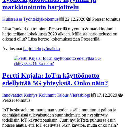
markkinoinnin harjoittelu
Kulisseissa
Työntekijäkokemus
22.12.2020
Presser toimitus
Liisa Punkari on toiminut Presserillä myynnin & markkinoinnin
harjoittelijana lokakuusta 2020 alkaen. Millaista harjoittelussa on
oikeasti ollut? Liisa kertoo kokemuksestaan Presserillä.
Avainsanat
harjoittelu
työpaikka
Pertti Kujala: IoT:n käyttöönotto
edellyttää 5G yhteyksiä. Onko näin?
Innovaatiot
Kehitys
Kolumnit
Talous
Vierasblogi
17.12.2020
Presser toimitus
IoT keskustelu on muutaman vuoden sisällä muuttunut paljon ja
epämääräisistä tulevaisuuden suunnitelmista on nyt siirrytty
todellisiin IoT käyttötapauksiin. Juuri nyt IoT:sta puhuessa esiin
nousee ajatus, että IoT edellyttää 5G:n käyttöä, mutta onko näin?