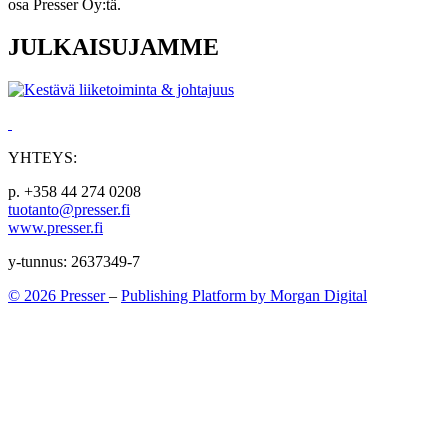
osa Presser Oy:tä.
JULKAISUJAMME
YHTEYS:
p. +358 44 274 0208
tuotanto@presser.fi
www.presser.fi
y-tunnus: 2637349-7
© 2026 Presser
–
Publishing Platform by Morgan Digital