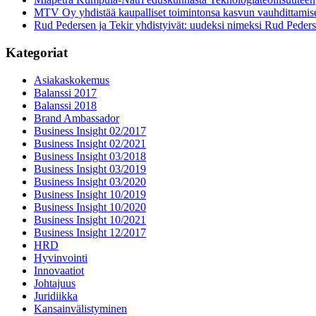
MTV Oy yhdistää kaupalliset toimintonsa kasvun vauhdittamis
Rud Pedersen ja Tekir yhdistyivät: uudeksi nimeksi Rud Peder
Kategoriat
Asiakaskokemus
Balanssi 2017
Balanssi 2018
Brand Ambassador
Business Insight 02/2017
Business Insight 02/2021
Business Insight 03/2018
Business Insight 03/2019
Business Insight 03/2020
Business Insight 10/2019
Business Insight 10/2020
Business Insight 10/2021
Business Insight 12/2017
HRD
Hyvinvointi
Innovaatiot
Johtajuus
Juridiikka
Kansainvälistyminen