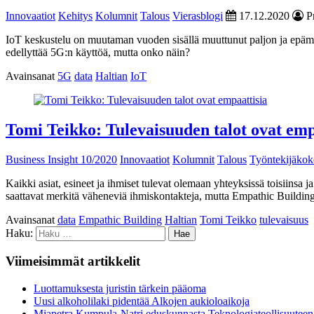
Innovaatiot
Kehitys
Kolumnit
Talous
Vierasblogi
17.12.2020
Pr
IoT keskustelu on muutaman vuoden sisällä muuttunut paljon ja epämäärä
edellyttää 5G:n käyttöä, mutta onko näin?
Avainsanat
5G
data
Haltian
IoT
Tomi Teikko: Tulevaisuuden talot ovat emp
Business Insight 10/2020
Innovaatiot
Kolumnit
Talous
Työntekijäko
Kaikki asiat, esineet ja ihmiset tulevat olemaan yhteyksissä toisiinsa j
saattavat merkitä väheneviä ihmiskontakteja, mutta Empathic Building
Avainsanat
data
Empathic Building
Haltian
Tomi Teikko
tulevaisuus
Haku:
Viimeisimmät artikkelit
Luottamuksesta juristin tärkein pääoma
Uusi alkoholilaki pidentää Alkojen aukioloaikoja
Miapetra Kumpula-Natri eduskunnasta Teknologiateollisuuteen