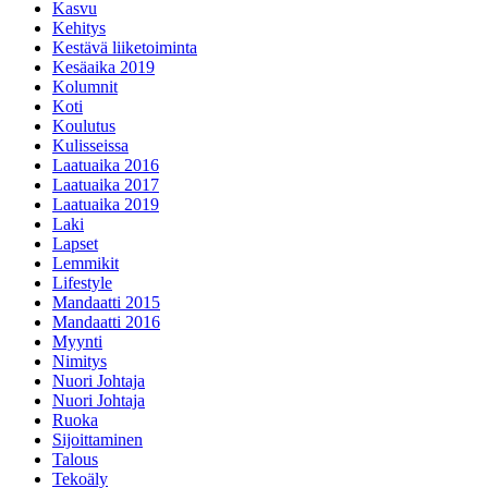
Kasvu
Kehitys
Kestävä liiketoiminta
Kesäaika 2019
Kolumnit
Koti
Koulutus
Kulisseissa
Laatuaika 2016
Laatuaika 2017
Laatuaika 2019
Laki
Lapset
Lemmikit
Lifestyle
Mandaatti 2015
Mandaatti 2016
Myynti
Nimitys
Nuori Johtaja
Nuori Johtaja
Ruoka
Sijoittaminen
Talous
Tekoäly