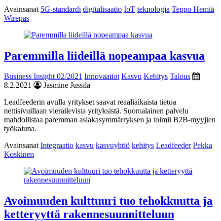
Avainsanat
5G-standardi
digitalisaatio
IoT
teknologia
Teppo Hemiä
Wirepas
Paremmilla liideillä nopeampaa kasvua
Business Insight 02/2021
Innovaatiot
Kasvu
Kehitys
Talous
8.2.2021
Jasmine Jussila
Leadfeederin avulla yritykset saavat reaaliaikaista tietoa
nettisivuillaan vierailevista yrityksistä. Suomalainen palvelu
mahdollistaa paremman asiakasymmärryksen ja toimii B2B-myyjien
työkaluna.
Avainsanat
Integraatio
kasvu
kasvuyhtiö
kehitys
Leadfeeder
Pekka
Koskinen
Avoimuuden kulttuuri tuo tehokkuutta ja
ketteryyttä rakennesuunnitteluun