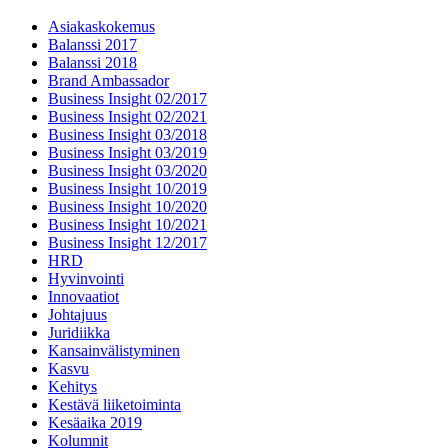
Asiakaskokemus
Balanssi 2017
Balanssi 2018
Brand Ambassador
Business Insight 02/2017
Business Insight 02/2021
Business Insight 03/2018
Business Insight 03/2019
Business Insight 03/2020
Business Insight 10/2019
Business Insight 10/2020
Business Insight 10/2021
Business Insight 12/2017
HRD
Hyvinvointi
Innovaatiot
Johtajuus
Juridiikka
Kansainvälistyminen
Kasvu
Kehitys
Kestävä liiketoiminta
Kesäaika 2019
Kolumnit