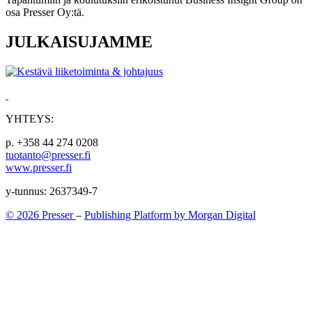
osa Presser Oy:tä.
JULKAISUJAMME
YHTEYS:
p. +358 44 274 0208
tuotanto@presser.fi
www.presser.fi
y-tunnus: 2637349-7
© 2026 Presser
–
Publishing Platform by Morgan Digital