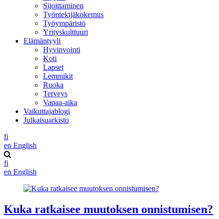
Sijoittaminen
Työntekijäkokemus
Työympäristö
Yrityskulttuuri
Elämäntyyli
Hyvinvointi
Koti
Lapset
Lemmikit
Ruoka
Terveys
Vapaa-aika
Vaikuttajablogi
Julkaisuarkisto
fi
en
English
fi
en
English
Kuka ratkaisee muutoksen onnistumisen?