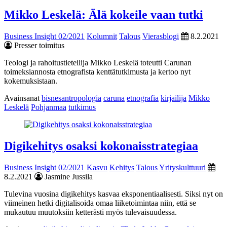
Mikko Leskelä: Älä kokeile vaan tutki
Business Insight 02/2021
Kolumnit
Talous
Vierasblogi
8.2.2021
Presser toimitus
Teologi ja rahoitustieteilija Mikko Leskelä toteutti Carunan
toimeksiannosta etnografista kenttätutkimusta ja kertoo nyt
kokemuksistaan.
Avainsanat
bisnesantropologia
caruna
etnografia
kirjailija
Mikko
Leskelä
Pohjanmaa
tutkimus
Digikehitys osaksi kokonaisstrategiaa
Business Insight 02/2021
Kasvu
Kehitys
Talous
Yrityskulttuuri
8.2.2021
Jasmine Jussila
Tulevina vuosina digikehitys kasvaa eksponentiaalisesti. Siksi nyt on
viimeinen hetki digitalisoida omaa liiketoimintaa niin, että se
mukautuu muutoksiin ketterästi myös tulevaisuudessa.