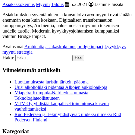
Asiakaskokemus
Myynti
Talous
5.2.2021
Jasmine Jussila
Asiakkuuksien syventäminen ja konsultoiva arvomyynti ovat tänään
enemmän totta kuin koskaan. Digitaalisen transformaation
kumppaniyritys, Ambientia, halusi nostaa myynnin tekemisen
uudelle tasolle. Modernin kyvykkyysjohtamisen kumppaniksi
valittiin Bridge Impact.
Avainsanat
Ambientia
asiakaskokemus
bridge impact
kyvykkyys
myynti
strategia
Haku:
Viimeisimmät artikkelit
Luottamuksesta juristin tärkein pääoma
Uusi alkoholilaki pidentää Alkojen aukioloaikoja
Miapetra Kumpula-Natri eduskunnasta
Teknologiateollisuuteen
MTV Oy yhdistää kaupalliset toimintonsa kasvun
vauhdittamiseksi
Rud Pedersen ja Tekir yhdistyivät: uudeksi nimeksi Rud
Pedersen Finland
Kategoriat