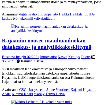
yhtenäiset palvelut kumppanivirastoille ja toimintaympäristön, jossa
innovaatiot virtaavat.
Avainsanat
digitaisaatio
digiympäristö
Heikki Heikkilä
KEHA-
keskus
työntekomalli
yrityskulttuuri
Kajaaniin nousee maailmanluokan
datakeskus- ja analytiikkakeskittymä
Business Insight 02/2021
Innovaatiot
Kasvu
Kehitys
Talous
8.2.2021
Jasmine Jussila
Yksi maailman tehokkaimmista ja Euroopan ylivoimaisesti
tehokkain suurteholaskennan tietokoneympäristöistä nousee
Kajaaniin. LUMI-supertietokonehanke on osa Kainuun alueen
laajamittaista innovaatioekosysteemiä.
Avainsanat
CSC
ekosysteemi
Janne Vuorinen
Kajaani
Kajaanin
AMK
Kimmo Koski
tekoäly
Teuvo Hatva