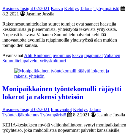
Business Insight 02/2021
Kasvu
Kehitys
Talous
Työympäristö
8.2.2021
Jasmine Jussila
Rakennesuunnittelualan suuret toimijat ovat saaneet haastajia
keskisuurista ja pienemmistä, yhteistyötä tekevistä yrityksistä.
Nopeasti kasvava Vahanen Suunnittelupalvelut kehittää
innovaatioita avoimilla rajapinnoilla yhteistyössä alan muiden
toimijoiden kanssa.
Avainsanat
Ahti Rantonen
avoimuus
kasvu
rajapinnat
Vahanen
Suunnittelupalvelut
yrityskulttuuri
Monipaikkainen työntekomalli räjäytti
lokerot ja rakensi yhteisön
Business Insight 02/2021
Innovaatiot
Kehitys
Talous
Työntekijäkokemus
Työympäristö
8.2.2021
Jasmine Jussila
KEHA-keskuksen myötä valtionhallintoon syntyi monipaikkainen
työyhteisö, joka mahdollistaa nopeammat palvelut kansalaisille,