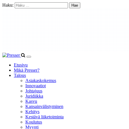
Haku:
Etusivu
Mikä Presser?
Talous
Asiakaskokemus
Innovaatiot
Johtajuus
Juridiikka
Kasvu
Kansainvälistyminen
Kehitys
Kestävä liiketoiminta
Koulutus
Myynti