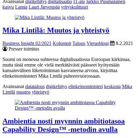
Avainsanat
digikehitys
digitalisaatio
IT-ala
Jarkko Puumalainen
kasvu
Lamia
Lauri Järvenpää
yrityskulttuuri
Mika Lintilä: Muutos ja yhteistyö
Business Insight 02/2021
Kolumnit
Talous
Vierasblogi
8.2.2021
Presser toimitus
Suomi on monessa suhteessa digitalisaatiossa Euroopan kärkimaa,
mutta tästä emme ole vielä merkittävästi päässeet hyötymään
kansainvälisen liiketoiminnan kasvaneena arvona, kirjoittaa
elinkeinoministeri Mika Lintilä puheenvuorossaan.
Avainsanat
datatalous
digikehitys
elinkeinoministeri
keskusta
Mika
Lintilä
muutos
yhteistyö
Ambientia nosti myynnin ambitiotasoa
Capability Design™ -metodin avulla