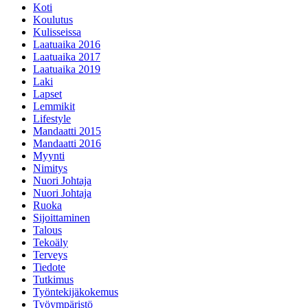
Koti
Koulutus
Kulisseissa
Laatuaika 2016
Laatuaika 2017
Laatuaika 2019
Laki
Lapset
Lemmikit
Lifestyle
Mandaatti 2015
Mandaatti 2016
Myynti
Nimitys
Nuori Johtaja
Nuori Johtaja
Ruoka
Sijoittaminen
Talous
Tekoäly
Terveys
Tiedote
Tutkimus
Työntekijäkokemus
Työympäristö