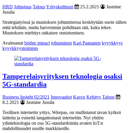
HRD
Johtajuus
Talous
Yrityskulttuuri
25.2.2021
Jasmine
Jussila
Strategiatyössä ja muutoksen johtamisessa keskitytään usein siihen
mitä tehdään, mutta harvemmin pohditaan sitä, kuka tekee.
Muutoksen miehitys ratkaisee onnistumisen.
Avainsanat
bridge impact
johtaminen
Kari Paananen
kyvykkyys
kyvykkyystoimisto
Tamperelaisyrityksen teknologia osaksi
5G-standardia
Business Insight 02/2021
Innovaatiot
Kasvu
Kehitys
Talous
8.2.2021
Jasmine Jussila
Teollisen internetin yritys, Wirepas, on mullistanut tavan kytkeä
laitteita ja esineitä langattomasti internetiin. Nyt yhtiön
ydinteknologia on osa 5G-standardointia avaten IoT:n
mahdollisuudet uusille markkinoille.