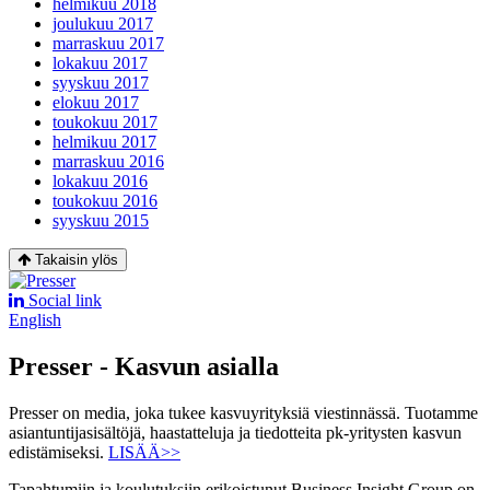
helmikuu 2018
joulukuu 2017
marraskuu 2017
lokakuu 2017
syyskuu 2017
elokuu 2017
toukokuu 2017
helmikuu 2017
marraskuu 2016
lokakuu 2016
toukokuu 2016
syyskuu 2015
Takaisin ylös
Social link
English
Presser - Kasvun asialla
Presser on media, joka tukee kasvuyrityksiä viestinnässä. Tuotamme
asiantuntijasisältöjä, haastatteluja ja tiedotteita pk-yritysten kasvun
edistämiseksi.
LISÄÄ>>
Tapahtumiin ja koulutuksiin erikoistunut Business Insight Group on