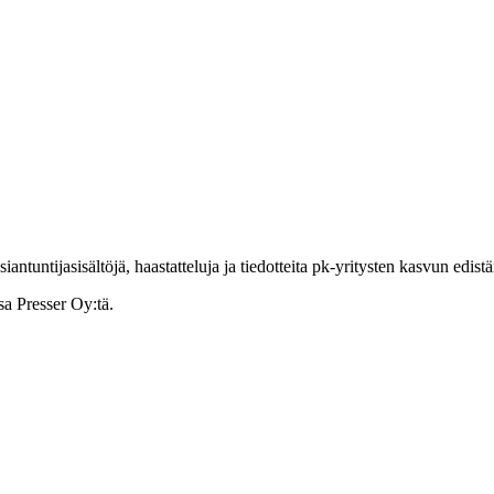
ntuntijasisältöjä, haastatteluja ja tiedotteita pk-yritysten kasvun edist
sa Presser Oy:tä.