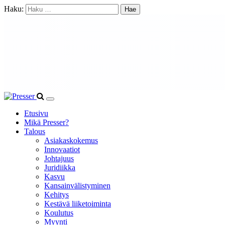
Haku:
Etusivu
Mikä Presser?
Talous
Asiakaskokemus
Innovaatiot
Johtajuus
Juridiikka
Kasvu
Kansainvälistyminen
Kehitys
Kestävä liiketoiminta
Koulutus
Myynti