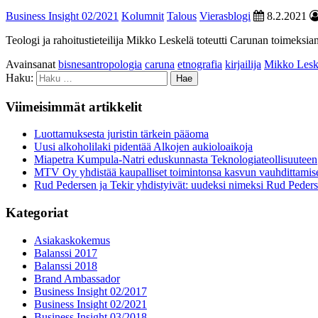
Business Insight 02/2021
Kolumnit
Talous
Vierasblogi
8.2.2021
Teologi ja rahoitustieteilija Mikko Leskelä toteutti Carunan toimeksia
Avainsanat
bisnesantropologia
caruna
etnografia
kirjailija
Mikko Lesk
Haku:
Viimeisimmät artikkelit
Luottamuksesta juristin tärkein pääoma
Uusi alkoholilaki pidentää Alkojen aukioloaikoja
Miapetra Kumpula-Natri eduskunnasta Teknologiateollisuuteen
MTV Oy yhdistää kaupalliset toimintonsa kasvun vauhdittamis
Rud Pedersen ja Tekir yhdistyivät: uudeksi nimeksi Rud Peder
Kategoriat
Asiakaskokemus
Balanssi 2017
Balanssi 2018
Brand Ambassador
Business Insight 02/2017
Business Insight 02/2021
Business Insight 03/2018