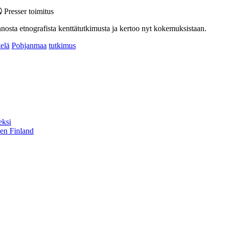
Presser toimitus
nnosta etnografista kenttätutkimusta ja kertoo nyt kokemuksistaan.
elä
Pohjanmaa
tutkimus
eksi
sen Finland