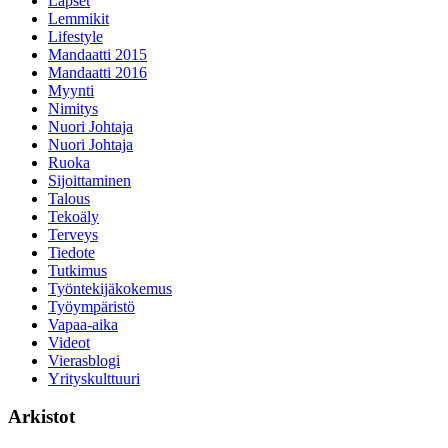
Lapset
Lemmikit
Lifestyle
Mandaatti 2015
Mandaatti 2016
Myynti
Nimitys
Nuori Johtaja
Nuori Johtaja
Ruoka
Sijoittaminen
Talous
Tekoäly
Terveys
Tiedote
Tutkimus
Työntekijäkokemus
Työympäristö
Vapaa-aika
Videot
Vierasblogi
Yrityskulttuuri
Arkistot