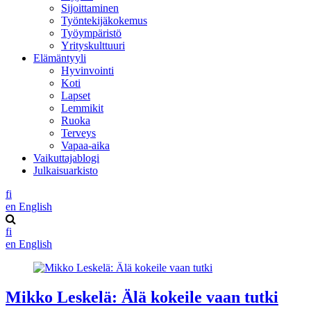
Sijoittaminen
Työntekijäkokemus
Työympäristö
Yrityskulttuuri
Elämäntyyli
Hyvinvointi
Koti
Lapset
Lemmikit
Ruoka
Terveys
Vapaa-aika
Vaikuttajablogi
Julkaisuarkisto
fi
en
English
fi
en
English
Mikko Leskelä: Älä kokeile vaan tutki