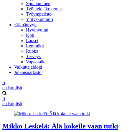
Sijoittaminen
Työntekijäkokemus
Työympäristö
Yrityskulttuuri
Elämäntyyli
Hyvinvointi
Koti
Lapset
Lemmikit
Ruoka
Terveys
Vapaa-aika
Vaikuttajablogi
Julkaisuarkisto
fi
en
English
fi
en
English
Mikko Leskelä: Älä kokeile vaan tutki