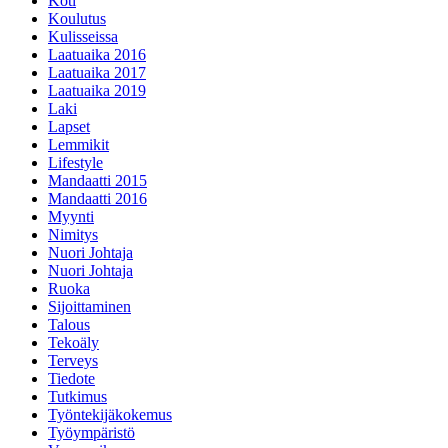
Koti
Koulutus
Kulisseissa
Laatuaika 2016
Laatuaika 2017
Laatuaika 2019
Laki
Lapset
Lemmikit
Lifestyle
Mandaatti 2015
Mandaatti 2016
Myynti
Nimitys
Nuori Johtaja
Nuori Johtaja
Ruoka
Sijoittaminen
Talous
Tekoäly
Terveys
Tiedote
Tutkimus
Työntekijäkokemus
Työympäristö