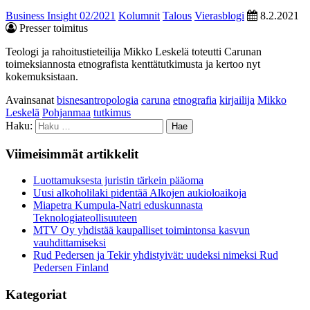
Business Insight 02/2021
Kolumnit
Talous
Vierasblogi
8.2.2021
Presser toimitus
Teologi ja rahoitustieteilija Mikko Leskelä toteutti Carunan
toimeksiannosta etnografista kenttätutkimusta ja kertoo nyt
kokemuksistaan.
Avainsanat
bisnesantropologia
caruna
etnografia
kirjailija
Mikko
Leskelä
Pohjanmaa
tutkimus
Haku:
Viimeisimmät artikkelit
Luottamuksesta juristin tärkein pääoma
Uusi alkoholilaki pidentää Alkojen aukioloaikoja
Miapetra Kumpula-Natri eduskunnasta
Teknologiateollisuuteen
MTV Oy yhdistää kaupalliset toimintonsa kasvun
vauhdittamiseksi
Rud Pedersen ja Tekir yhdistyivät: uudeksi nimeksi Rud
Pedersen Finland
Kategoriat