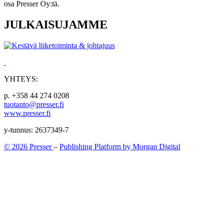
osa Presser Oy:tä.
JULKAISUJAMME
YHTEYS:
p. +358 44 274 0208
tuotanto@presser.fi
www.presser.fi
y-tunnus: 2637349-7
© 2026 Presser
–
Publishing Platform by Morgan Digital