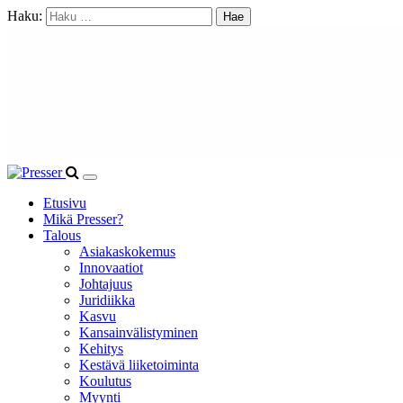
Haku:
Etusivu
Mikä Presser?
Talous
Asiakaskokemus
Innovaatiot
Johtajuus
Juridiikka
Kasvu
Kansainvälistyminen
Kehitys
Kestävä liiketoiminta
Koulutus
Myynti