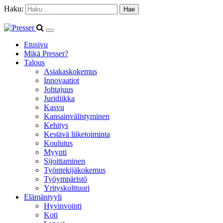
Haku:
Etusivu
Mikä Presser?
Talous
Asiakaskokemus
Innovaatiot
Johtajuus
Juridiikka
Kasvu
Kansainvälistyminen
Kehitys
Kestävä liiketoiminta
Koulutus
Myynti
Sijoittaminen
Työntekijäkokemus
Työympäristö
Yrityskulttuuri
Elämäntyyli
Hyvinvointi
Koti