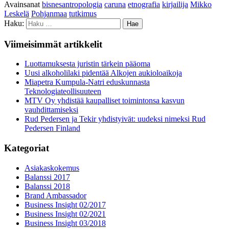
Avainsanat
bisnesantropologia
caruna
etnografia
kirjailija
Mikko
Leskelä
Pohjanmaa
tutkimus
Haku:
Viimeisimmät artikkelit
Luottamuksesta juristin tärkein pääoma
Uusi alkoholilaki pidentää Alkojen aukioloaikoja
Miapetra Kumpula-Natri eduskunnasta
Teknologiateollisuuteen
MTV Oy yhdistää kaupalliset toimintonsa kasvun
vauhdittamiseksi
Rud Pedersen ja Tekir yhdistyivät: uudeksi nimeksi Rud
Pedersen Finland
Kategoriat
Asiakaskokemus
Balanssi 2017
Balanssi 2018
Brand Ambassador
Business Insight 02/2017
Business Insight 02/2021
Business Insight 03/2018