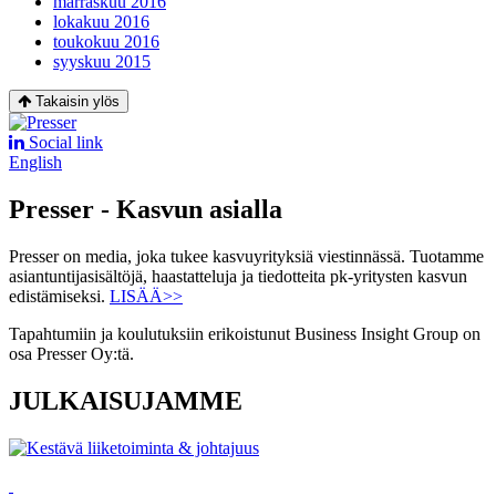
marraskuu 2016
lokakuu 2016
toukokuu 2016
syyskuu 2015
Takaisin ylös
Social link
English
Presser - Kasvun asialla
Presser on media, joka tukee kasvuyrityksiä viestinnässä. Tuotamme
asiantuntijasisältöjä, haastatteluja ja tiedotteita pk-yritysten kasvun
edistämiseksi.
LISÄÄ>>
Tapahtumiin ja koulutuksiin erikoistunut Business Insight Group on
osa Presser Oy:tä.
JULKAISUJAMME