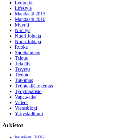
Lemmikit
Lifestyle
Mandaatti 2015
Mandaatti 2016
Myynti
Nimitys
Nuori Johtaja
Nuori Johtaja
Ruoka
Sijoittaminen
Talous
Tekoäly
Terveys
Tiedote
Tutkimus
Työntekijäkokemus
Työympäristö
Vapaa-aika
Videot
Vierasblogi
Yrityskulttuuri
Arkistot
heinäkuu 2026