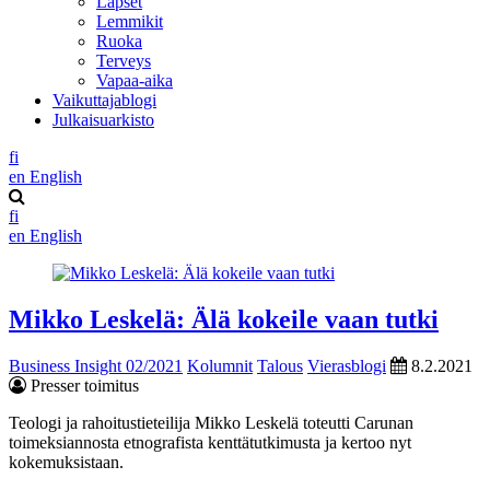
Lapset
Lemmikit
Ruoka
Terveys
Vapaa-aika
Vaikuttajablogi
Julkaisuarkisto
fi
en
English
fi
en
English
Mikko Leskelä: Älä kokeile vaan tutki
Business Insight 02/2021
Kolumnit
Talous
Vierasblogi
8.2.2021
Presser toimitus
Teologi ja rahoitustieteilija Mikko Leskelä toteutti Carunan
toimeksiannosta etnografista kenttätutkimusta ja kertoo nyt
kokemuksistaan.