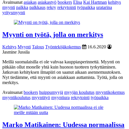
Avainsanat
asiakas
asiakastyö
bookers
Elisa
Kai Hartman
kehitys
myynti
palkka
palkkaus
rekry
rekrytointi
työpaikka
uratarina
yritysmyynti
Myynti on työtä, jolla on merkitys
Kehitys
Myynti
Talous
Työntekijäkokemus
16.6.2020
Jasmine Jussila
Meillä suomalaisilla ei ole vahvaa kauppiasperinnettä. Myynti on
pitkään ollut monelle yhtä kuin huonon tuotteen tyrkyttäminen.
Jatkuvan kehityksen ilmapiiri on saanut aikaan asennemuutoksen.
Nyt tiedämme, että myynti on asiakkaan auttamista. Työtä, jolla on
merkitys.
Avainsanat
bookers
huippumyyjä
myyjän koulutus
myyntikokemus
myyntikoulutus
myyntityö
myyntiura
rekrytointi
työpaikka
Marko Matikainen: Uudessa normaalissa