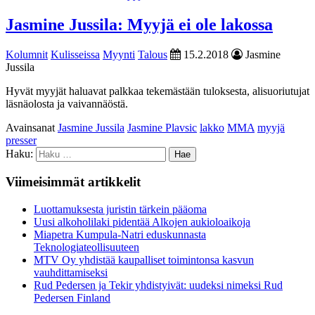
Jasmine Jussila: Myyjä ei ole lakossa
Kolumnit
Kulisseissa
Myynti
Talous
15.2.2018
Jasmine
Jussila
Hyvät myyjät haluavat palkkaa tekemästään tuloksesta, alisuoriutujat
läsnäolosta ja vaivannäöstä.
Avainsanat
Jasmine Jussila
Jasmine Plavsic
lakko
MMA
myyjä
presser
Haku:
Viimeisimmät artikkelit
Luottamuksesta juristin tärkein pääoma
Uusi alkoholilaki pidentää Alkojen aukioloaikoja
Miapetra Kumpula-Natri eduskunnasta
Teknologiateollisuuteen
MTV Oy yhdistää kaupalliset toimintonsa kasvun
vauhdittamiseksi
Rud Pedersen ja Tekir yhdistyivät: uudeksi nimeksi Rud
Pedersen Finland