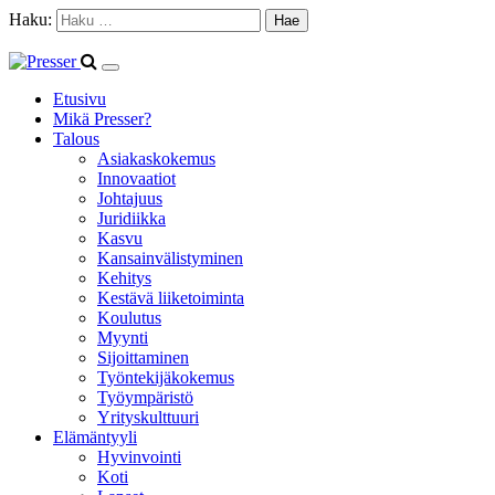
Haku:
Etusivu
Mikä Presser?
Talous
Asiakaskokemus
Innovaatiot
Johtajuus
Juridiikka
Kasvu
Kansainvälistyminen
Kehitys
Kestävä liiketoiminta
Koulutus
Myynti
Sijoittaminen
Työntekijäkokemus
Työympäristö
Yrityskulttuuri
Elämäntyyli
Hyvinvointi
Koti