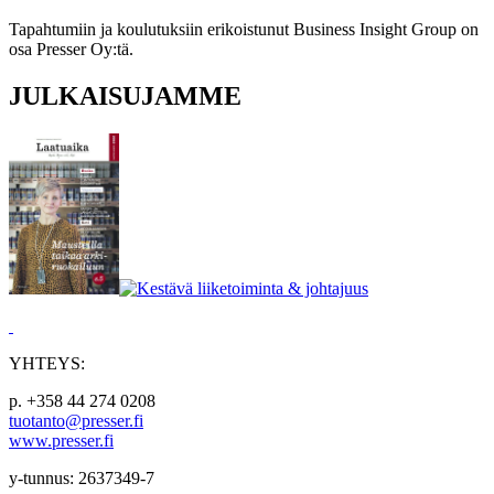
Tapahtumiin ja koulutuksiin erikoistunut Business Insight Group on
osa Presser Oy:tä.
JULKAISUJAMME
YHTEYS:
p. +358 44 274 0208
tuotanto@presser.fi
www.presser.fi
y-tunnus: 2637349-7