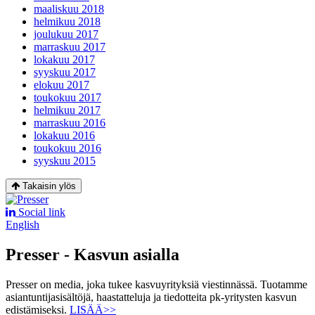
maaliskuu 2018
helmikuu 2018
joulukuu 2017
marraskuu 2017
lokakuu 2017
syyskuu 2017
elokuu 2017
toukokuu 2017
helmikuu 2017
marraskuu 2016
lokakuu 2016
toukokuu 2016
syyskuu 2015
Takaisin ylös
Social link
English
Presser - Kasvun asialla
Presser on media, joka tukee kasvuyrityksiä viestinnässä. Tuotamme
asiantuntijasisältöjä, haastatteluja ja tiedotteita pk-yritysten kasvun
edistämiseksi.
LISÄÄ>>