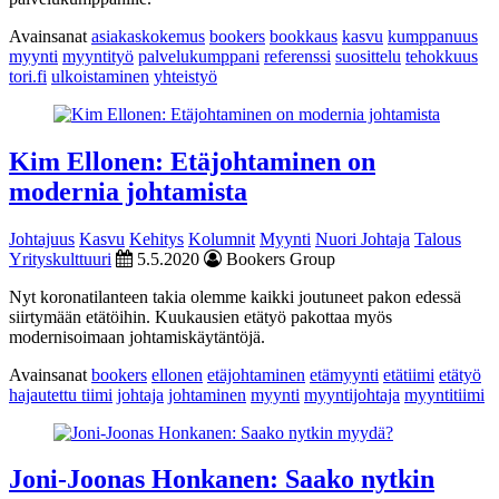
Avainsanat
asiakaskokemus
bookers
bookkaus
kasvu
kumppanuus
myynti
myyntityö
palvelukumppani
referenssi
suosittelu
tehokkuus
tori.fi
ulkoistaminen
yhteistyö
Kim Ellonen: Etäjohtaminen on
modernia johtamista
Johtajuus
Kasvu
Kehitys
Kolumnit
Myynti
Nuori Johtaja
Talous
Yrityskulttuuri
5.5.2020
Bookers Group
Nyt koronatilanteen takia olemme kaikki joutuneet pakon edessä
siirtymään etätöihin. Kuukausien etätyö pakottaa myös
modernisoimaan johtamiskäytäntöjä.
Avainsanat
bookers
ellonen
etäjohtaminen
etämyynti
etätiimi
etätyö
hajautettu tiimi
johtaja
johtaminen
myynti
myyntijohtaja
myyntitiimi
Joni-Joonas Honkanen: Saako nytkin