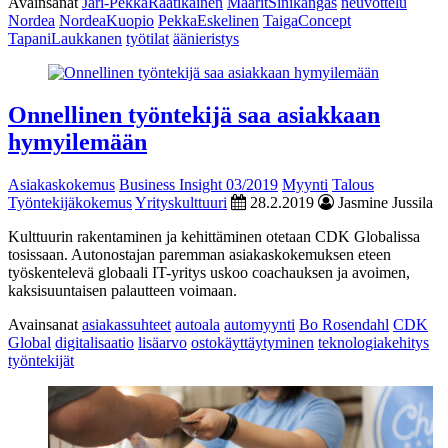
Avainsanat
Jari-PekkaRaatikainen
MaaritSinikangas
neuvottelu
Nordea
NordeaKuopio
PekkaEskelinen
TaigaConcept
TapaniLaukkanen
työtilat
äänieristys
Onnellinen työntekijä saa asiakkaan
hymyilemään
Asiakaskokemus
Business Insight 03/2019
Myynti
Talous
Työntekijäkokemus
Yrityskulttuuri
28.2.2019
Jasmine Jussila
Kulttuurin rakentaminen ja kehittäminen otetaan CDK Globalissa
tosissaan. Autonostajan paremman asiakaskokemuksen eteen
työskentelevä globaali IT-yritys uskoo coachauksen ja avoimen,
kaksisuuntaisen palautteen voimaan.
Avainsanat
asiakassuhteet
autoala
automyynti
Bo Rosendahl
CDK
Global
digitalisaatio
lisäarvo
ostokäyttäytyminen
teknologiakehitys
työntekijät