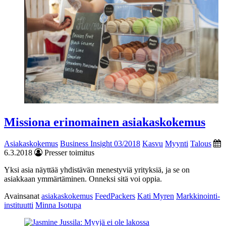
Missiona erinomainen asiakaskokemus
Asiakaskokemus
Business Insight 03/2018
Kasvu
Myynti
Talous
6.3.2018
Presser toimitus
Yksi asia näyttää yhdistävän menestyviä yrityksiä, ja se on
asiakkaan ymmärtäminen. Onneksi sitä voi oppia.
Avainsanat
asiakaskokemus
FeedPackers
Kati Myren
Markkinointi-
instituutti
Minna Isotupa