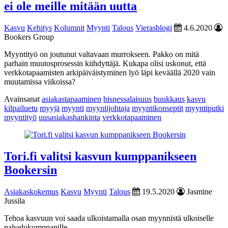
ei ole meille mitään uutta
Kasvu
Kehitys
Kolumnit
Myynti
Talous
Vierasblogi
4.6.2020
Bookers Group
Myyntityö on joutunut valtavaan murrokseen. Pakko on mitä
parhain muutosprosessin kiihdyttäjä. Kukapa olisi uskonut, että
verkkotapaamisten arkipäiväistyminen lyö läpi keväällä 2020 vain
muutamissa viikoissa?
Avainsanat
asiakastapaaminen
bisnessalaisuus
buukkaus
kasvu
kilpailuetu
myyjä
myynti
myyntijohtaja
myyntikonseptit
myyntiputki
myyntityö
uusasiakashankinta
verkkotapaaminen
Tori.fi valitsi kasvun kumppanikseen
Bookersin
Asiakaskokemus
Kasvu
Myynti
Talous
19.5.2020
Jasmine
Jussila
Tehoa kasvuun voi saada ulkoistamalla osan myynnistä ulkoiselle
palvelukumppanille.