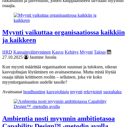
ratkaisuihin ja palveluihin, joiden kauppaamiseen tarvitaan myynnin
osaajia.
Myynti vaikuttaa organisaatiossa kaikkiin
ja kaikkeen
HRD
Kansainvälistyminen
Kasvu
Kehitys
Myynti
Talous
27.10.2025
Jasmine Jussila
Kun myynti määrittää organisaation suunnan ja tuloksen, oikean
kasvujohtajan löytäminen on avainasemassa. Mutta mistä löytää
osaaja tähän kriittiseen rooliin – sellainen, joka vie koko
myyntiorganisaation uudelle tasolle?
Avainsanat
headhunting
kasvujohtaja
myynti
rekrytointi
suorahaku
Ambientia nosti myynnin ambitiotasoa
Capability Design™ -metodin avulla