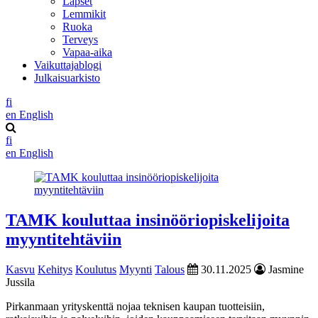
Lapset
Lemmikit
Ruoka
Terveys
Vapaa-aika
Vaikuttajablogi
Julkaisuarkisto
fi
en
English
fi
en
English
TAMK kouluttaa insinööriopiskelijoita
myyntitehtäviin
Kasvu
Kehitys
Koulutus
Myynti
Talous
30.11.2025
Jasmine
Jussila
Pirkanmaan yrityskenttä nojaa teknisen kaupan tuotteisiin,