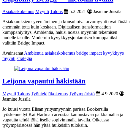
Asiakaskokemus
Myynti
Talous
5.2.2021
Jasmine Jussila
Asiakkuuksien syventäminen ja konsultoiva arvomyynti ovat tänään
enemmän totta kuin koskaan. Digitaalisen transformaation
kumppaniyritys, Ambientia, halusi nostaa myynnin tekemisen
uudelle tasolle. Modernin kyvykkyysjohtamisen kumppaniksi
valittiin Bridge Impact.
Avainsanat
Ambientia
asiakaskokemus
bridge impact
kyvykkyys
myynti
strategia
Leijona vapautui häkistään
Myynti
Talous
Työntekijäkokemus
Työympäristö
4.9.2020
Jasmine Jussila
Jo kuusi vuotta Elisan yritysmyynnin parissa Bookersilla
työskennellyt Kai Hartman arvostaa kannustavaa palkkamallia ja
vapautta tehdä töitä itselle sopivimmalla tavalla. Oikeassa
työympäristössä hän yltää huikeisiin tuloksiin.