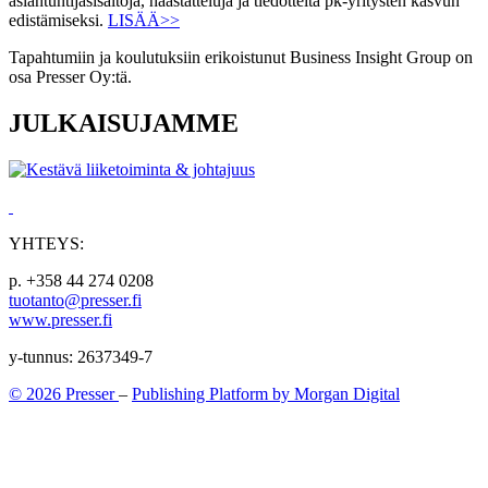
asiantuntijasisältöjä, haastatteluja ja tiedotteita pk-yritysten kasvun
edistämiseksi.
LISÄÄ>>
Tapahtumiin ja koulutuksiin erikoistunut Business Insight Group on
osa Presser Oy:tä.
JULKAISUJAMME
YHTEYS:
p. +358 44 274 0208
tuotanto@presser.fi
www.presser.fi
y-tunnus: 2637349-7
© 2026 Presser
–
Publishing Platform by Morgan Digital