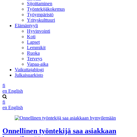
Sijoittaminen
Työntekijäkokemus
Työympäristö
Yrityskulttuuri
Elämäntyyli
Hyvinvointi
Koti
Lapset
Lemmikit
Ruoka
Terveys
Vapaa-aika
Vaikuttajablogi
Julkaisuarkisto
fi
en
English
fi
en
English
Onnellinen työntekijä saa asiakkaan