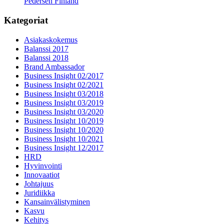
Pedersen Finland
Kategoriat
Asiakaskokemus
Balanssi 2017
Balanssi 2018
Brand Ambassador
Business Insight 02/2017
Business Insight 02/2021
Business Insight 03/2018
Business Insight 03/2019
Business Insight 03/2020
Business Insight 10/2019
Business Insight 10/2020
Business Insight 10/2021
Business Insight 12/2017
HRD
Hyvinvointi
Innovaatiot
Johtajuus
Juridiikka
Kansainvälistyminen
Kasvu
Kehitys