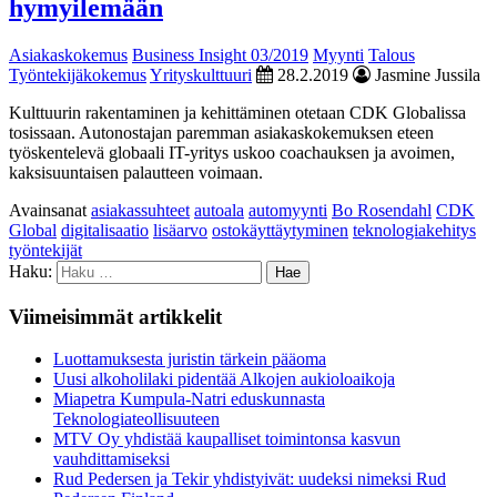
hymyilemään
Asiakaskokemus
Business Insight 03/2019
Myynti
Talous
Työntekijäkokemus
Yrityskulttuuri
28.2.2019
Jasmine Jussila
Kulttuurin rakentaminen ja kehittäminen otetaan CDK Globalissa
tosissaan. Autonostajan paremman asiakaskokemuksen eteen
työskentelevä globaali IT-yritys uskoo coachauksen ja avoimen,
kaksisuuntaisen palautteen voimaan.
Avainsanat
asiakassuhteet
autoala
automyynti
Bo Rosendahl
CDK
Global
digitalisaatio
lisäarvo
ostokäyttäytyminen
teknologiakehitys
työntekijät
Haku:
Viimeisimmät artikkelit
Luottamuksesta juristin tärkein pääoma
Uusi alkoholilaki pidentää Alkojen aukioloaikoja
Miapetra Kumpula-Natri eduskunnasta
Teknologiateollisuuteen
MTV Oy yhdistää kaupalliset toimintonsa kasvun
vauhdittamiseksi
Rud Pedersen ja Tekir yhdistyivät: uudeksi nimeksi Rud