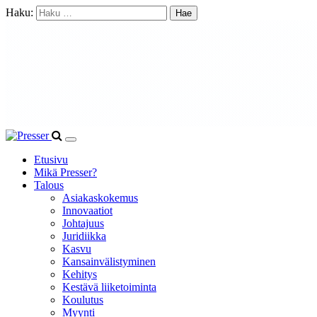
Haku:
Etusivu
Mikä Presser?
Talous
Asiakaskokemus
Innovaatiot
Johtajuus
Juridiikka
Kasvu
Kansainvälistyminen
Kehitys
Kestävä liiketoiminta
Koulutus
Myynti