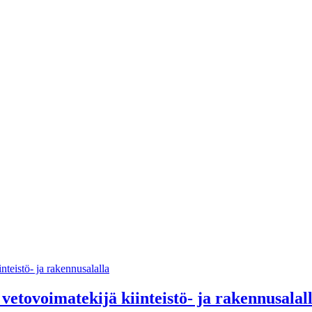
etovoimatekijä kiinteistö- ja rakennusalal