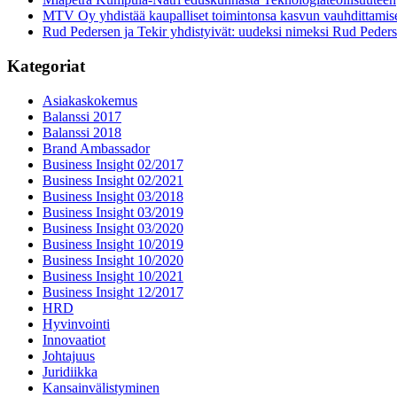
MTV Oy yhdistää kaupalliset toimintonsa kasvun vauhdittamis
Rud Pedersen ja Tekir yhdistyivät: uudeksi nimeksi Rud Peder
Kategoriat
Asiakaskokemus
Balanssi 2017
Balanssi 2018
Brand Ambassador
Business Insight 02/2017
Business Insight 02/2021
Business Insight 03/2018
Business Insight 03/2019
Business Insight 03/2020
Business Insight 10/2019
Business Insight 10/2020
Business Insight 10/2021
Business Insight 12/2017
HRD
Hyvinvointi
Innovaatiot
Johtajuus
Juridiikka
Kansainvälistyminen