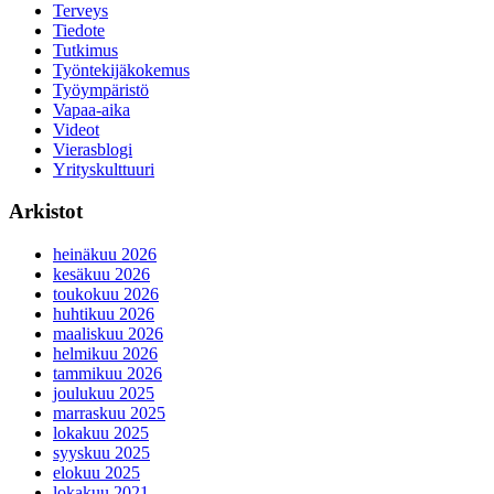
Terveys
Tiedote
Tutkimus
Työntekijäkokemus
Työympäristö
Vapaa-aika
Videot
Vierasblogi
Yrityskulttuuri
Arkistot
heinäkuu 2026
kesäkuu 2026
toukokuu 2026
huhtikuu 2026
maaliskuu 2026
helmikuu 2026
tammikuu 2026
joulukuu 2025
marraskuu 2025
lokakuu 2025
syyskuu 2025
elokuu 2025
lokakuu 2021