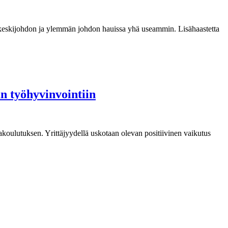
, keskijohdon ja ylemmän johdon hauissa yhä useammin. Lisähaastetta
n työhyvinvointiin
koulutuksen. Yrittäjyydellä uskotaan olevan positiivinen vaikutus