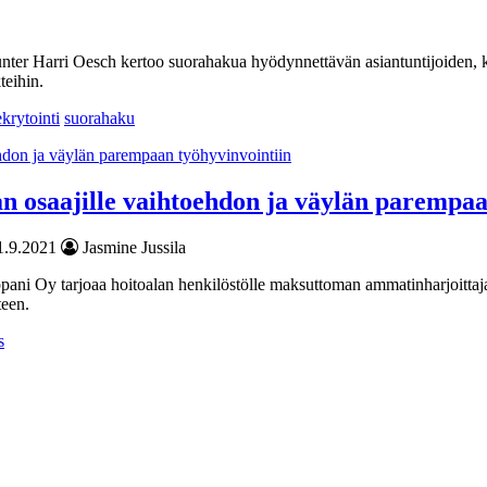
hunter Harri Oesch kertoo suorahakua hyödynnettävän asiantuntijoiden
teihin.
ekrytointi
suorahaku
n osaajille vaihtoehdon ja väylän parempaa
1.9.2021
Jasmine Jussila
ani Oy tarjoaa hoitoalan henkilöstölle maksuttoman ammatinharjoittaja
teen.
s