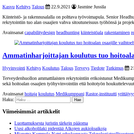
Kasvu
Kehitys
Talous
22.9.2021
Jasmine Jussila
Kiinteistö- ja rakennusalalla on polttava työvoimapula. Senior Head
rekrytointiin tuo alan osaajien vahva sitoutuneisuus työhönsä ja projek
Avainsanat
capabilitydesign
headhunting
kiinteistöala
rakentaminen
r
Ammatinharjoittajan koulutus tuo hoitoala
Hyvinvointi
Kehitys
Koulutus
Talous
Terveys
Tiedote
Tutkimus
2
Terveydenhuollon ammattilaisten rekrytointiin erikoistunut Medikumpp
sekä hoitoalan osaajien työhyvinvointiin että hoitotyön houkuttelevuu
Avainsanat
hoitaja
koulutus
Medikumppani
Rastor-instituutti
yrittäjyy
Haku:
Viimeisimmät artikkelit
Luottamuksesta juristin tärkein pääoma
Uusi alkoholilaki pidentää Alkojen aukioloaikoja
Miapetra Kumpula-Natri eduskunnasta Teknologiateollisuuteen