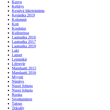
Kasvu
Kehitys
Kestävä liiketoiminta
Kesäaika 2019
Kolumnit
Koti
Koulutus
Kulisseissa
Laatuaika 2016
Laatuaika 2017
Laatuaika 2019
Laki
Lapset
Lemmikit
Lifestyle
Mandaatti 2015
Mandaatti 2016
Myynti
Nimitys
Nuori Johtaja
Nuori Johtaja
Ruoka
Sijoittaminen
Talous
Tekoäly