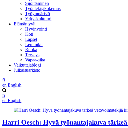
Sijoittaminen
Työntekijäkokemus
Työympäristö
Yrityskulttuuri
Elämäntyyli
Hyvinvointi
Koti
Lapset
Lemmikit
Ruoka
Terveys
Vapaa-aika
Vaikuttajablogi
Julkaisuarkisto
fi
en
English
fi
en
English
Harri Oesch: Hyvä työnantajakuva tärkeä v