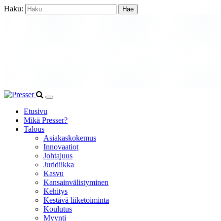
Haku:
Etusivu
Mikä Presser?
Talous
Asiakaskokemus
Innovaatiot
Johtajuus
Juridiikka
Kasvu
Kansainvälistyminen
Kehitys
Kestävä liiketoiminta
Koulutus
Myynti