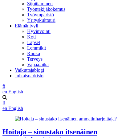
Sijoittaminen
Työntekijäkokemus
Työympäristö
Yrityskulttuuri
Elämäntyyli
Hyvinvointi
Koti
Lapset
Lemmikit
Ruoka
Terveys
Vapaa-aika
Vaikuttajablogi
Julkaisuarkisto
fi
en
English
fi
en
English
Hoitaja – sinustako itsenäinen