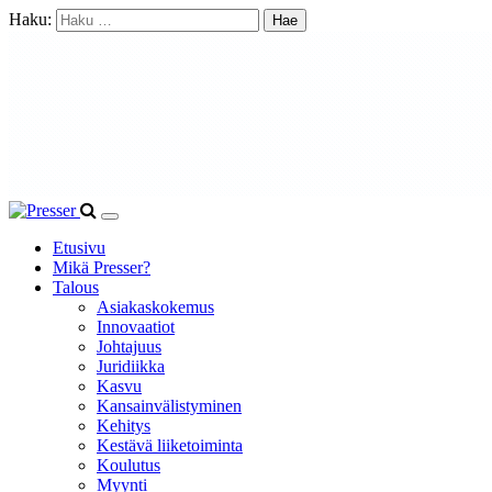
Haku:
Etusivu
Mikä Presser?
Talous
Asiakaskokemus
Innovaatiot
Johtajuus
Juridiikka
Kasvu
Kansainvälistyminen
Kehitys
Kestävä liiketoiminta
Koulutus
Myynti