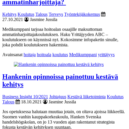
ammatinharjoittaja?
Kehitys
Koulutus
Talous
Terveys
Työntekijäkokemus
27.10.2021
Jasmine Jussila
Medikumppani tarjoaa hoitoalan osaajille maksuttoman
ammatinharjoittajakoulutuksen. Haku Yrittäjyyden ABC –
koulutukseen on käynnissä nyt. Kokosimme infopaketin sinulle,
joka pohdit koulutukseen hakemista.
Avainsanat
hoitaja
hoitoala
koulutus
Medikumppani
yrittäjyys
Hankenin opinnoissa painottuu kestävä
kehitys
Business Insight 10/2021
Johtajuus
Kestävä liiketoiminta
Koulutus
Talous
18.10.2021
Jasmine Jussila
Jos opetuksessa halutaan muuttaa jotain, on oltava ajoissa liikkeellä.
Suomen vanhin kauppakorkeakoulu, Hanken Svenska
handelshögskolan, on jo 13 vuoden ajan rakentanut strategista
fokusta kestävän kehityksen suuntaan.