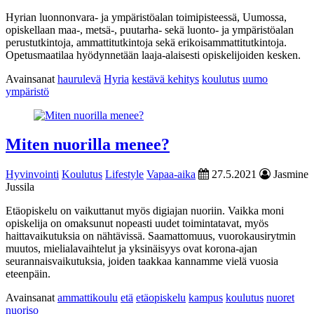
Hyrian luonnonvara- ja ympäristöalan toimipisteessä, Uumossa,
opiskellaan maa-, metsä-, puutarha- sekä luonto- ja ympäristöalan
perustutkintoja, ammattitutkintoja sekä erikoisammattitutkintoja.
Opetusmaatilaa hyödynnetään laaja-alaisesti opiskelijoiden kesken.
Avainsanat
haurulevä
Hyria
kestävä kehitys
koulutus
uumo
ympäristö
Miten nuorilla menee?
Hyvinvointi
Koulutus
Lifestyle
Vapaa-aika
27.5.2021
Jasmine
Jussila
Etäopiskelu on vaikuttanut myös digiajan nuoriin. Vaikka moni
opiskelija on omaksunut nopeasti uudet toimintatavat, myös
haittavaikutuksia on nähtävissä. Saamattomuus, vuorokausirytmin
muutos, mielialavaihtelut ja yksinäisyys ovat korona-ajan
seurannaisvaikutuksia, joiden taakkaa kannamme vielä vuosia
eteenpäin.
Avainsanat
ammattikoulu
etä
etäopiskelu
kampus
koulutus
nuoret
nuoriso