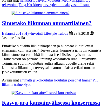
Avainsanat
henkilöstöpalvelu
koulutus
Medikumppani Oy
rekrytointi
Teija Koskinen
terveydenhoitoala
vastuullisuus
Sinustako liikunnan ammattilainen?
Balanssi 2018
Hyvinvointi
Lifestyle
Talous
28.8.2018
Jasmine Jussila
Puraisiko sinuakin liikuntakärpänen ja huomaat kuntoilevasi
enemmän kuin ystäväsi? Terveydestä, kunnosta ja hyvinvoinnista
kiinnostuneena voit ehkä liikuttaa itsesi lisäksi myös muita.
Trainer4You on personal training -osaamisen uranuurtajayritys.
Toimialan suurin kouluttaja auttaa alkuun uudelle uralle sekä
kannustaa liikunta- ja terveysalan ammattilaisia erikoistumaan
jatkokoulutusten kautta.
Avainsanat
ammatti
jatkokoulutus
koulutus
personal trainer
PT.
liikunta
trainer4you
Kasvu-ura kansainvälisessä konsernissa