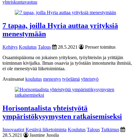
yhteiskuntavastuu
7 tapaa, joilla Hyria auttaa yrityksiä
menestymään
Kehitys
Koulutus
Talous
28.5.2021
Presser toimitus
Osaamispääoma on jokaisen yrityksen, työyhteisön ja yrittäjän
toiminnan kivijalka. Ilman osaavia ja työstään innostuneita ihmisiä,
ei ole menestyvää liiketoimintaa.
Avainsanat
koulutus
menestys
työelämä
yhteistyö
Horisontaalista yhteistyötä
ympäristökysymysten ratkaisemiseksi
Innovaatiot
Kestävä liiketoiminta
Koulutus
Talous
Tutkimus
28.5.2021
Jasmine Jussila