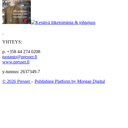
YHTEYS:
p. +358 44 274 0208
tuotanto@presser.fi
www.presser.fi
y-tunnus: 2637349-7
© 2026 Presser
–
Publishing Platform by Morgan Digital