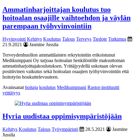
Ammatinharjoittajan koulutus tuo
hoitoalan osaajille vaihtoehdon ja väylän
parempaan työhyvinvointiin
Hyvinvointi
Kehitys
Koulutus
Talous
Terveys
Tiedote
Tutkimus
21.9.2021
Jasmine Jussila
Terveydenhuollon ammattilaisten rekrytointiin erikoistunut
Medikumppani Oy tarjoaa hoitoalan henkilöstölle maksuttoman
ammatinharjoittajakoulutuksen. Yrittäjyydellä uskotaan olevan
positiivinen vaikutus sekä hoitoalan osaajien työhyvinvointiin että
hoitotyön houkuttelevuuteen.
Avainsanat
hoitaja
koulutus
Medikumppani
Rastor-instituutti
yrittäjyys
Hyria uudistaa oppimisympäristöjään
Kehitys
Koulutus
Talous
Työympäristö
28.5.2021
Jasmine
Jussila