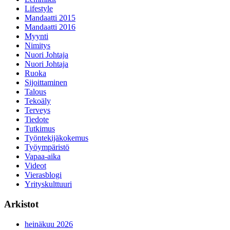
Lifestyle
Mandaatti 2015
Mandaatti 2016
Myynti
Nimitys
Nuori Johtaja
Nuori Johtaja
Ruoka
Sijoittaminen
Talous
Tekoäly
Terveys
Tiedote
Tutkimus
Työntekijäkokemus
Työympäristö
Vapaa-aika
Videot
Vierasblogi
Yrityskulttuuri
Arkistot
heinäkuu 2026