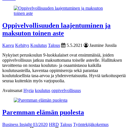
Oppivelvollisuuden laajentuminen ja
maksuton toinen aste
Kasvu
Kehitys
Koulutus
Talous
5.5.2021
Jasmine Jussila
Nykyiset peruskoulun 9-luokkalaiset ovat ensimmäisiä, joiden
oppivelvollisuus jatkuu maksuttomana toiselle asteelle. Hallituksen
tavoitteena on nostaa koulutus- ja osaamistasoa kaikilla
koulutusasteilla, kaventaa oppimiseroja sekä parantaa
koulutuksellista tasa-arvoa ja yhdenvertaisuutta. Hyviä tarkoitusperiä
seuraa kuitenkin myös varjopuolia.
Avainsanat
Hyria
koulutus
oppivelvollisuus
Paremman elämän puolesta
Business Insight 03/2020
HRD
Talous
Työntekijäkokemus