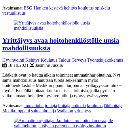
Avainsanat
ESG
Hanken
kestävä kehitys
koulutus
opiskelu
vastuullisuus
Yrittäjyys avaa hoitohenkilöstölle uusia
mahdollisuuksia
Hyvinvointi
Kehitys
Koulutus
Talous
Terveys
Työntekijäkokemus
18.10.2021
Jasmine Jussila
Lääkärit ovat jo kautta aikain toimineet ammatinharjoittajina. Nyt
sama mahdollisuus halutaan tuoda selkeämmin myös
hoitohenkilöstölle Medikumppanin tarjoaman yrittäjyyskoulutuksen
myötä. Kentällä iloitaan konkreettisista toimista, joilla pyritään
vaikuttamaan hoitajien hyvinvointiin ja työtyytyväisyyteen.
Avainsanat
ammatinharjoittaja
hoitaja
hoitoala
koulutus
lähihoitaja
Medikumppani
sairaanhoitaja
Wallaton
yrittäjyys