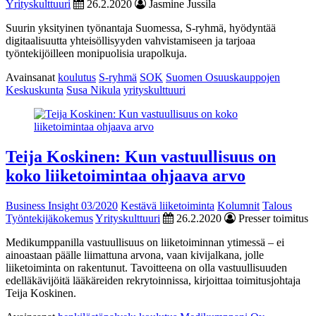
Yrityskulttuuri
26.2.2020
Jasmine Jussila
Suurin yksityinen työnantaja Suomessa, S-ryhmä, hyödyntää
digitaalisuutta yhteisöllisyyden vahvistamiseen ja tarjoaa
työntekijöilleen monipuolisia urapolkuja.
Avainsanat
koulutus
S-ryhmä
SOK
Suomen Osuuskauppojen
Keskuskunta
Susa Nikula
yrityskulttuuri
Teija Koskinen: Kun vastuullisuus on
koko liiketoimintaa ohjaava arvo
Business Insight 03/2020
Kestävä liiketoiminta
Kolumnit
Talous
Työntekijäkokemus
Yrityskulttuuri
26.2.2020
Presser toimitus
Medikumppanilla vastuullisuus on liiketoiminnan ytimessä – ei
ainoastaan päälle liimattuna arvona, vaan kivijalkana, jolle
liiketoiminta on rakentunut. Tavoitteena on olla vastuullisuuden
edelläkävijöitä lääkäreiden rekrytoinnissa, kirjoittaa toimitusjohtaja
Teija Koskinen.