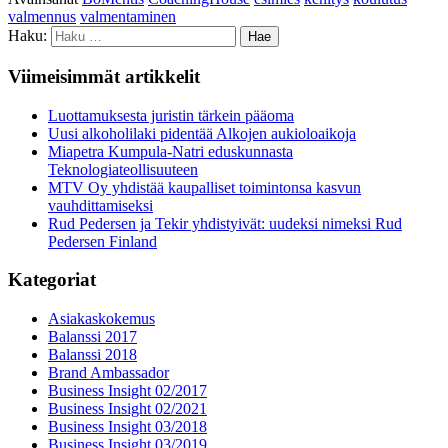
valmennus
valmentaminen
Haku:
Viimeisimmät artikkelit
Luottamuksesta juristin tärkein pääoma
Uusi alkoholilaki pidentää Alkojen aukioloaikoja
Miapetra Kumpula-Natri eduskunnasta
Teknologiateollisuuteen
MTV Oy yhdistää kaupalliset toimintonsa kasvun
vauhdittamiseksi
Rud Pedersen ja Tekir yhdistyivät: uudeksi nimeksi Rud
Pedersen Finland
Kategoriat
Asiakaskokemus
Balanssi 2017
Balanssi 2018
Brand Ambassador
Business Insight 02/2017
Business Insight 02/2021
Business Insight 03/2018
Business Insight 03/2019