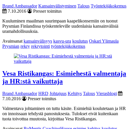
Brand Ambassador
Kansainvälistyminen
Talous
Työntekijäkokemus
7.10.2016
Presser toimitus
Kuuluminen maailman suurimpaan kaapelikonserniin on tuonut
Prysmian Finlandissa työskenteleville uudenlaisia kansainvälisiä
uramahdollisuuksia.
Avainsanat
kansainvälisyys
kasvu-ura
koulutus
Oskari Ylimaula
Prysmian
rekry
rekrytointi
työntekijäkokemus
Vesa Ristikangas: Esimiehestä valmentaja
ja HR:stä vaikuttaja
Brand Ambassador
HRD
Johtajuus
Kehitys
Talous
Vierasblogi
7.10.2016
Presser toimitus
Valmentava johtaminen on tuttu käsite. Esimiehiä koulutetaan ja HR
on innoissaan tehdystä panostuksesta. Tulokset eivät kuitenkaan
tuota toivottua muutosta, kirjoittaa Vesa Ristikangas.
Avainsanat
BoMentis
CoachingHouse
esimies
kehitys
koulutus