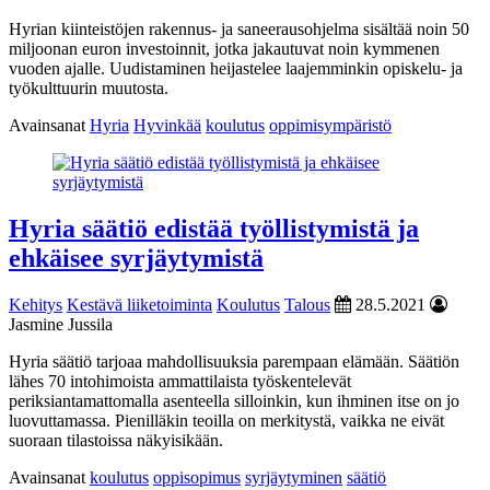
Hyrian kiinteistöjen rakennus- ja saneerausohjelma sisältää noin 50
miljoonan euron investoinnit, jotka jakautuvat noin kymmenen
vuoden ajalle. Uudistaminen heijastelee laajemminkin opiskelu- ja
työkulttuurin muutosta.
Avainsanat
Hyria
Hyvinkää
koulutus
oppimisympäristö
Hyria säätiö edistää työllistymistä ja
ehkäisee syrjäytymistä
Kehitys
Kestävä liiketoiminta
Koulutus
Talous
28.5.2021
Jasmine Jussila
Hyria säätiö tarjoaa mahdollisuuksia parempaan elämään. Säätiön
lähes 70 intohimoista ammattilaista työskentelevät
periksiantamattomalla asenteella silloinkin, kun ihminen itse on jo
luovuttamassa. Pienilläkin teoilla on merkitystä, vaikka ne eivät
suoraan tilastoissa näkyisikään.
Avainsanat
koulutus
oppisopimus
syrjäytyminen
säätiö