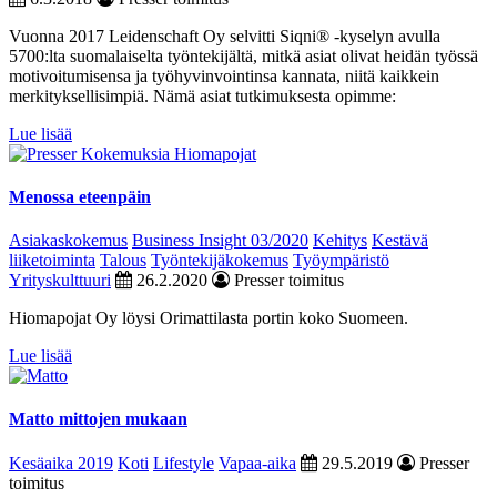
Vuonna 2017 Leidenschaft Oy selvitti Siqni® -kyselyn avulla
5700:lta suomalaiselta työntekijältä, mitkä asiat olivat heidän työssä
motivoitumisensa ja työhyvinvointinsa kannata, niitä kaikkein
merkityksellisimpiä. Nämä asiat tutkimuksesta opimme:
Lue lisää
Menossa eteenpäin
Asiakaskokemus
Business Insight 03/2020
Kehitys
Kestävä
liiketoiminta
Talous
Työntekijäkokemus
Työympäristö
Yrityskulttuuri
26.2.2020
Presser toimitus
Hiomapojat Oy löysi Orimattilasta portin koko Suomeen.
Lue lisää
Matto mittojen mukaan
Kesäaika 2019
Koti
Lifestyle
Vapaa-aika
29.5.2019
Presser
toimitus