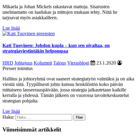
Mikaela ja Johan Mickels rakastavat mattoja. Sisarusten
unelmamatto on laadukas ja mittojen mukaan tehty. Niitä he
tarjoavat myös asiakkailleen.
Lue lisää
Kati Tuovinen: Johdon kupla – kun sen oivaltaa, on
strategiaviestintäkin helpompaa
HRD
Johtajuus
Kolumnit
Talous
Vierasblogi
23.1.2020
Presser toimitus
Hallitus ja johtoryhmä ovat saaneet strategiatyön valmiiksi ja on aika
viestiä siitä. Tyypillisesti johto kutsuu henkilöstön koko päivän
mittaiseen lanseerauspäivään, jossa strategia jalkautetaan kaikille
kerralla ja yhdessä. Tämän jälkeen on vuorossa tavoitekeskustelut
strategian pohjalta.
Lue lisää
Haku:
Viimeisimmät artikkelit