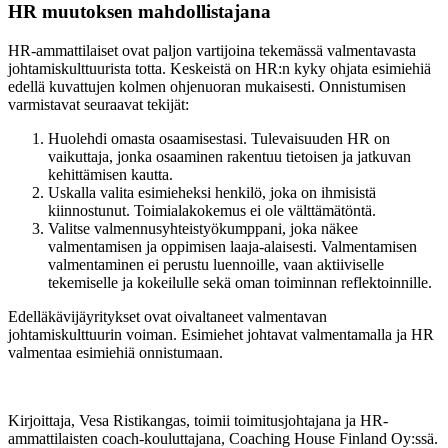
HR muutoksen mahdollistajana
HR-ammattilaiset ovat paljon vartijoina tekemässä valmentavasta
johtamiskulttuurista totta. Keskeistä on HR:n kyky ohjata esimiehiä
edellä kuvattujen kolmen ohjenuoran mukaisesti. Onnistumisen
varmistavat seuraavat tekijät:
Huolehdi omasta osaamisestasi. Tulevaisuuden HR on
vaikuttaja, jonka osaaminen rakentuu tietoisen ja jatkuvan
kehittämisen kautta.
Uskalla valita esimieheksi henkilö, joka on ihmisistä
kiinnostunut. Toimialakokemus ei ole välttämätöntä.
Valitse valmennusyhteistyökumppani, joka näkee
valmentamisen ja oppimisen laaja-alaisesti. Valmentamisen
valmentaminen ei perustu luennoille, vaan aktiiviselle
tekemiselle ja kokeilulle sekä oman toiminnan reflektoinnille.
Edelläkävijäyritykset ovat oivaltaneet valmentavan
johtamiskulttuurin voiman. Esimiehet johtavat valmentamalla ja HR
valmentaa esimiehiä onnistumaan.
Kirjoittaja, Vesa Ristikangas, toimii toimitusjohtajana ja HR-
ammattilaisten coach-kouluttajana, Coaching House Finland Oy:ssä.