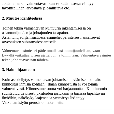
Johtaminen on valmentavaa, kun vaikuttamisessa välittyy
tavoitteellinen, arvostava ja osallistava ote.
2. Muutos identiteetissä
Toinen tekijä valmentavan kulttuurin rakentamisessa on
asiantuntijuuden ja johtajuuden tasapaino.
Asiantuntijaorganisaatiossa esimiehet perinteisesti ansaitsevat
arvostuksen substanssiosaamisella.
Valmentava esimies ei päde omalla asiantuntijuudellaan, vaan
kyvyllä vaikuttaa toisen ajatteluun ja toimintaan. Valmentava esimies
tekee johdettavastaan tähden.
3. Halu ohjaamaan
Kolmas edellytys valmentavan johtamisen leviämiselle on aito
kiinnostus ihmisiä kohtaan. Ilman kiinnostusta ei voi toimia
valmentavasti. Kiinnostuneisuutta voi harjaannuttaa. Kun huomio
suuntautuu tietoisesti yksilöiden ajatuksiin ja tiimissä tapahtuviin
ilmiöihin, näkökyky laajenee ja ymmärrys lisääntyy.
Vaikuttamistyön perusta on rakennettu.