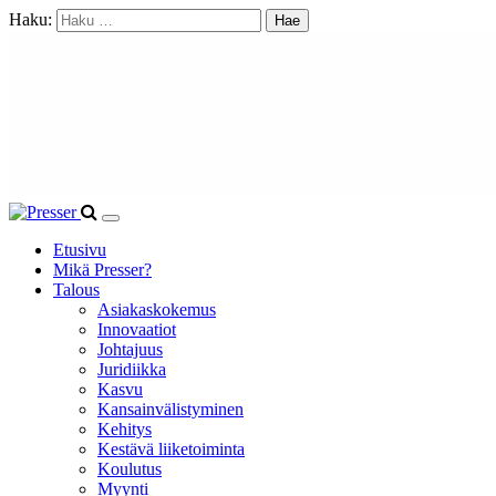
Haku:
Etusivu
Mikä Presser?
Talous
Asiakaskokemus
Innovaatiot
Johtajuus
Juridiikka
Kasvu
Kansainvälistyminen
Kehitys
Kestävä liiketoiminta
Koulutus
Myynti