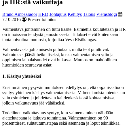
ja HR:stä vaikuttaja
Brand Ambassador
HRD
Johtajuus
Kehitys
Talous
Vierasblogi
7.10.2016
Presser toimitus
Valmentava johtaminen on tuttu käsite. Esimiehiä koulutetaan ja HR
on innoissaan tehdystä panostuksesta. Tulokset eivät kuitenkaan
tuota toivottua muutosta, kirjoittaa Vesa Ristikangas.
Valmentavasta johtamisesta puhutaan, mutta teot puuttuvat.
Vaikutukset jäävät hetkelliseksi, koska valmentamisen ydin ja
oppimisen lainalaisuudet ovat hukassa. Muutos on mahdollinen
huomioiden seuraavat asiat:
1. Käsitys yhteiseksi
Ensimmäinen pysyvän muutoksen edellytys on, että organisaatioon
syntyy yhteinen käsitys valmentamisesta. Valmentamista toteutetaan
vain esimiehen ja johdettavan kahdenkeskisissä kohtaamisissa,
jolloin vaikuttavuus jää vähäiseksi.
Todellinen vaikuttavuus syntyy, kun valmentaminen nähdään
ajattelutapana ja jatkuva toimintana. Valmentaminen on 90
prosenttisesti suhtautumistapaa sekä asennetta ja loput tekniikkaa.