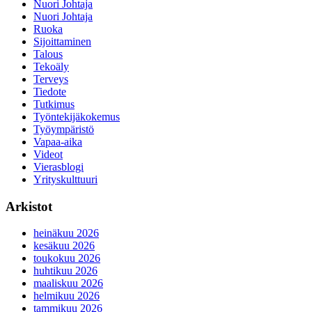
Nuori Johtaja
Nuori Johtaja
Ruoka
Sijoittaminen
Talous
Tekoäly
Terveys
Tiedote
Tutkimus
Työntekijäkokemus
Työympäristö
Vapaa-aika
Videot
Vierasblogi
Yrityskulttuuri
Arkistot
heinäkuu 2026
kesäkuu 2026
toukokuu 2026
huhtikuu 2026
maaliskuu 2026
helmikuu 2026
tammikuu 2026