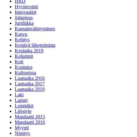
HRD
Hyvinvointi
Innovaatiot
Johtajuus
Juridiikka
Kansainvälistyminen
Kasvu
Kehitys
Kestävä liiketoiminta
Kesäaika 2019
Kolumnit
Koti
Koulutus
Kulisseissa
Laatuaika 2016
Laatuaika 2017
Laatuaika 2019
Laki
Lapset
Lemmikit
Lifestyle
Mandaatti 2015
Mandaatti 2016
Myynti
Nimitys