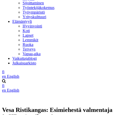
Sijoittaminen
Työntekijäkokemus
Työympäristö
Yrityskulttuuri
Elämäntyyli
Hyvinvointi
Koti
Lapset
Lemmikit
Ruoka
Terveys
Vapaa-aika
Vaikuttajablogi
Julkaisuarkisto
fi
en
English
fi
en
English
Vesa Ristikangas: Esimiehestä valmentaja