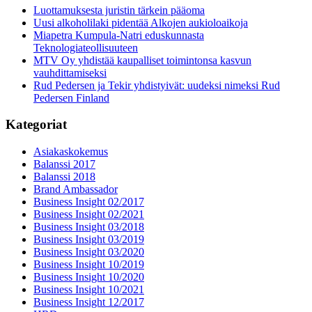
Luottamuksesta juristin tärkein pääoma
Uusi alkoholilaki pidentää Alkojen aukioloaikoja
Miapetra Kumpula-Natri eduskunnasta
Teknologiateollisuuteen
MTV Oy yhdistää kaupalliset toimintonsa kasvun
vauhdittamiseksi
Rud Pedersen ja Tekir yhdistyivät: uudeksi nimeksi Rud
Pedersen Finland
Kategoriat
Asiakaskokemus
Balanssi 2017
Balanssi 2018
Brand Ambassador
Business Insight 02/2017
Business Insight 02/2021
Business Insight 03/2018
Business Insight 03/2019
Business Insight 03/2020
Business Insight 10/2019
Business Insight 10/2020
Business Insight 10/2021
Business Insight 12/2017