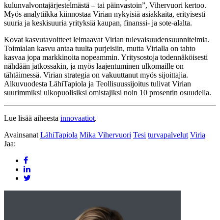
kulunvalvontajärjestelmästä – tai päinvastoin”, Vihervuori kertoo.
Myös analytiikka kiinnostaa Virian nykyisiä asiakkaita, erityisesti
suuria ja keskisuuria yrityksiä kaupan, finanssi- ja sote-alalta.
Kovat kasvutavoitteet leimaavat Virian tulevaisuudensuunnitelmia.
Toimialan kasvu antaa tuulta purjeisiin, mutta Virialla on tahto
kasvaa jopa markkinoita nopeammin. Yritysostoja todennäköisesti
nähdään jatkossakin, ja myös laajentuminen ulkomaille on
tähtäimessä. Virian strategia on vakuuttanut myös sijoittajia.
Alkuvuodesta LähiTapiola ja Teollisuussijoitus tulivat Virian
suurimmiksi ulkopuolisiksi omistajiksi noin 10 prosentin osuudella.
Lue lisää aiheesta
innovaatiot
.
Avainsanat
LähiTapiola
Mika Vihervuori
Tesi
turvapalvelut
Viria
Jaa: