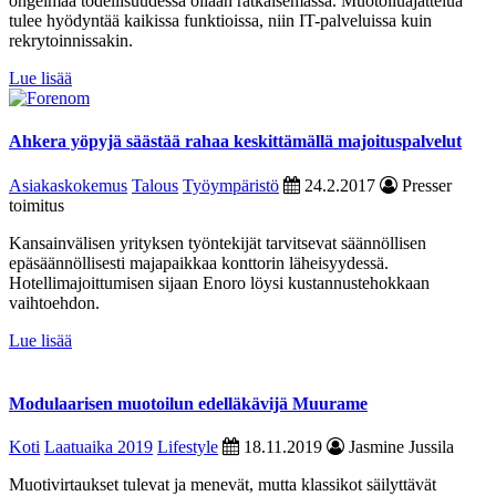
ongelmaa todellisuudessa ollaan ratkaisemassa. Muotoiluajattelua
tulee hyödyntää kaikissa funktioissa, niin IT-palveluissa kuin
rekrytoinnissakin.
Lue lisää
Ahkera yöpyjä säästää rahaa keskittämällä majoituspalvelut
Asiakaskokemus
Talous
Työympäristö
24.2.2017
Presser
toimitus
Kansainvälisen yrityksen työntekijät tarvitsevat säännöllisen
epäsäännöllisesti majapaikkaa konttorin läheisyydessä.
Hotellimajoittumisen sijaan Enoro löysi kustannustehokkaan
vaihtoehdon.
Lue lisää
Modulaarisen muotoilun edelläkävijä Muurame
Koti
Laatuaika 2019
Lifestyle
18.11.2019
Jasmine Jussila
Muotivirtaukset tulevat ja menevät, mutta klassikot säilyttävät