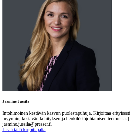
Jasmine Jussila
Intohimoinen kestävän kasvun puolestapuhuja. Kirjoittaa erityisesti
myynnin, kestävän kehityksen ja henkilöstöjohtamisen teemoista. |
jasmine.jussila@presser.fi
Lisää tältä kirjoittajalta