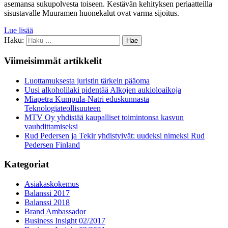
asemansa sukupolvesta toiseen. Kestävän kehityksen periaatteilla
sisustavalle Muuramen huonekalut ovat varma sijoitus.
Lue lisää
Haku:
Viimeisimmät artikkelit
Luottamuksesta juristin tärkein pääoma
Uusi alkoholilaki pidentää Alkojen aukioloaikoja
Miapetra Kumpula-Natri eduskunnasta
Teknologiateollisuuteen
MTV Oy yhdistää kaupalliset toimintonsa kasvun
vauhdittamiseksi
Rud Pedersen ja Tekir yhdistyivät: uudeksi nimeksi Rud
Pedersen Finland
Kategoriat
Asiakaskokemus
Balanssi 2017
Balanssi 2018
Brand Ambassador
Business Insight 02/2017