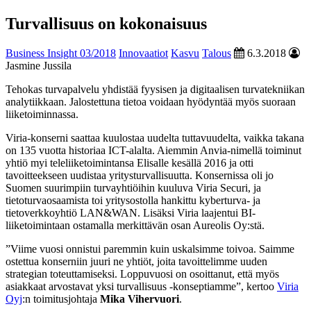
Turvallisuus on kokonaisuus
Business Insight 03/2018
Innovaatiot
Kasvu
Talous
6.3.2018
Jasmine Jussila
Tehokas turvapalvelu yhdistää fyysisen ja digitaalisen turvatekniikan
analytiikkaan. Jalostettuna tietoa voidaan hyödyntää myös suoraan
liiketoiminnassa.
Viria-konserni saattaa kuulostaa uudelta tuttavuudelta, vaikka takana
on 135 vuotta historiaa ICT-alalta. Aiemmin Anvia-nimellä toiminut
yhtiö myi teleliiketoimintansa Elisalle kesällä 2016 ja otti
tavoitteekseen uudistaa yritysturvallisuutta. Konsernissa oli jo
Suomen suurimpiin turvayhtiöihin kuuluva Viria Securi, ja
tietoturvaosaamista toi yritysostolla hankittu kyberturva- ja
tietoverkkoyhtiö LAN&WAN. Lisäksi Viria laajentui BI-
liiketoimintaan ostamalla merkittävän osan Aureolis Oy:stä.
”Viime vuosi onnistui paremmin kuin uskalsimme toivoa. Saimme
ostettua konserniin juuri ne yhtiöt, joita tavoittelimme uuden
strategian toteuttamiseksi. Loppuvuosi on osoittanut, että myös
asiakkaat arvostavat yksi turvallisuus -konseptiamme”, kertoo
Viria
Oyj
:n toimitusjohtaja
Mika Vihervuori
.