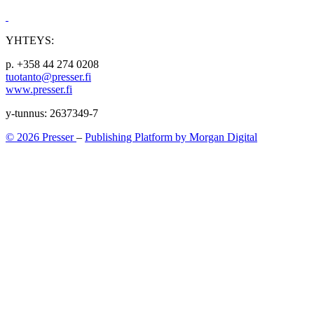
YHTEYS:
p. +358 44 274 0208
tuotanto@presser.fi
www.presser.fi
y-tunnus: 2637349-7
© 2026 Presser
–
Publishing Platform by Morgan Digital