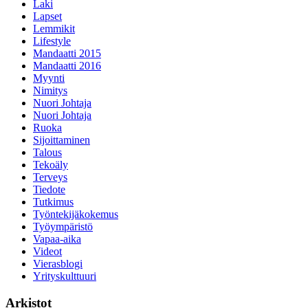
Laki
Lapset
Lemmikit
Lifestyle
Mandaatti 2015
Mandaatti 2016
Myynti
Nimitys
Nuori Johtaja
Nuori Johtaja
Ruoka
Sijoittaminen
Talous
Tekoäly
Terveys
Tiedote
Tutkimus
Työntekijäkokemus
Työympäristö
Vapaa-aika
Videot
Vierasblogi
Yrityskulttuuri
Arkistot