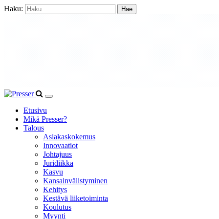
Haku:
Etusivu
Mikä Presser?
Talous
Asiakaskokemus
Innovaatiot
Johtajuus
Juridiikka
Kasvu
Kansainvälistyminen
Kehitys
Kestävä liiketoiminta
Koulutus
Myynti