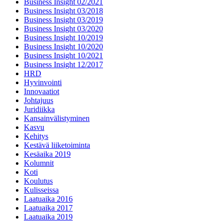
Business Insight 02/2021
Business Insight 03/2018
Business Insight 03/2019
Business Insight 03/2020
Business Insight 10/2019
Business Insight 10/2020
Business Insight 10/2021
Business Insight 12/2017
HRD
Hyvinvointi
Innovaatiot
Johtajuus
Juridiikka
Kansainvälistyminen
Kasvu
Kehitys
Kestävä liiketoiminta
Kesäaika 2019
Kolumnit
Koti
Koulutus
Kulisseissa
Laatuaika 2016
Laatuaika 2017
Laatuaika 2019