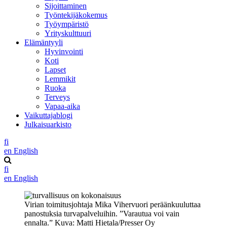
Sijoittaminen
Työntekijäkokemus
Työympäristö
Yrityskulttuuri
Elämäntyyli
Hyvinvointi
Koti
Lapset
Lemmikit
Ruoka
Terveys
Vapaa-aika
Vaikuttajablogi
Julkaisuarkisto
fi
en
English
fi
en
English
Virian toimitusjohtaja Mika Vihervuori peräänkuuluttaa
panostuksia turvapalveluihin. ”Varautua voi vain
ennalta.” Kuva: Matti Hietala/Presser Oy