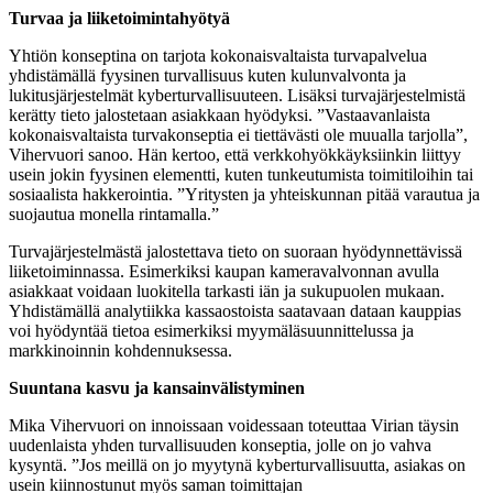
Turvaa ja liiketoimintahyötyä
Yhtiön konseptina on tarjota kokonaisvaltaista turvapalvelua
yhdistämällä fyysinen turvallisuus kuten kulunvalvonta ja
lukitusjärjestelmät kyberturvallisuuteen. Lisäksi turvajärjestelmistä
kerätty tieto jalostetaan asiakkaan hyödyksi. ”Vastaavanlaista
kokonaisvaltaista turvakonseptia ei tiettävästi ole muualla tarjolla”,
Vihervuori sanoo. Hän kertoo, että verkkohyökkäyksiinkin liittyy
usein jokin fyysinen elementti, kuten tunkeutumista toimitiloihin tai
sosiaalista hakkerointia. ”Yritysten ja yhteiskunnan pitää varautua ja
suojautua monella rintamalla.”
Turvajärjestelmästä jalostettava tieto on suoraan hyödynnettävissä
liiketoiminnassa. Esimerkiksi kaupan kameravalvonnan avulla
asiakkaat voidaan luokitella tarkasti iän ja sukupuolen mukaan.
Yhdistämällä analytiikka kassaostoista saatavaan dataan kauppias
voi hyödyntää tietoa esimerkiksi myymäläsuunnittelussa ja
markkinoinnin kohdennuksessa.
Suuntana kasvu ja kansainvälistyminen
Mika Vihervuori on innoissaan voidessaan toteuttaa Virian täysin
uudenlaista yhden turvallisuuden konseptia, jolle on jo vahva
kysyntä. ”Jos meillä on jo myytynä kyberturvallisuutta, asiakas on
usein kiinnostunut myös saman toimittajan