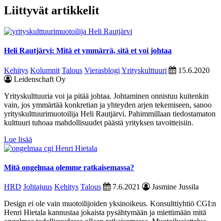
Liittyvät artikkelit
Heli Rautjärvi: Mitä et ymmärrä, sitä et voi johtaa
Kehitys
Kolumnit
Talous
Vierasblogi
Yrityskulttuuri
15.6.2020
Leidenschaft Oy
Yrityskulttuuria voi ja pitää johtaa. Johtaminen onnistuu kuitenkin
vain, jos ymmärtää konkretian ja yhteyden arjen tekemiseen, sanoo
yrityskulttuurimuotoilija Heli Rautjärvi. Pahimmillaan tiedostamaton
kulttuuri tuhoaa mahdollisuudet päästä yrityksen tavoitteisiin.
Lue lisää
Mitä ongelmaa olemme ratkaisemassa?
HRD
Johtajuus
Kehitys
Talous
7.6.2021
Jasmine Jussila
Design ei ole vain muotoilijoiden yksinoikeus. Konsulttiyhtiö CGI:n
Henri Hietala kannustaa jokaista pysähtymään ja miettimään mitä