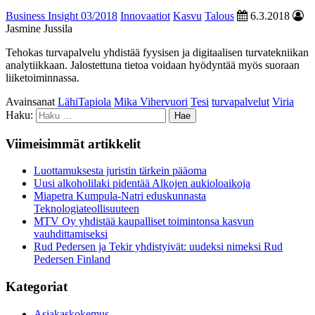
Business Insight 03/2018
Innovaatiot
Kasvu
Talous
6.3.2018
Jasmine Jussila
Tehokas turvapalvelu yhdistää fyysisen ja digitaalisen turvatekniikan
analytiikkaan. Jalostettuna tietoa voidaan hyödyntää myös suoraan
liiketoiminnassa.
Avainsanat
LähiTapiola
Mika Vihervuori
Tesi
turvapalvelut
Viria
Haku:
Viimeisimmät artikkelit
Luottamuksesta juristin tärkein pääoma
Uusi alkoholilaki pidentää Alkojen aukioloaikoja
Miapetra Kumpula-Natri eduskunnasta
Teknologiateollisuuteen
MTV Oy yhdistää kaupalliset toimintonsa kasvun
vauhdittamiseksi
Rud Pedersen ja Tekir yhdistyivät: uudeksi nimeksi Rud
Pedersen Finland
Kategoriat
Asiakaskokemus