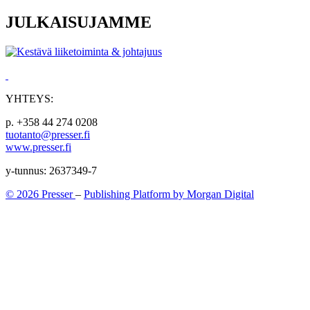
JULKAISUJAMME
YHTEYS:
p. +358 44 274 0208
tuotanto@presser.fi
www.presser.fi
y-tunnus: 2637349-7
© 2026 Presser
–
Publishing Platform by Morgan Digital