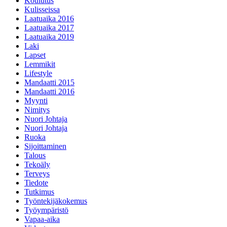
Koulutus
Kulisseissa
Laatuaika 2016
Laatuaika 2017
Laatuaika 2019
Laki
Lapset
Lemmikit
Lifestyle
Mandaatti 2015
Mandaatti 2016
Myynti
Nimitys
Nuori Johtaja
Nuori Johtaja
Ruoka
Sijoittaminen
Talous
Tekoäly
Terveys
Tiedote
Tutkimus
Työntekijäkokemus
Työympäristö
Vapaa-aika