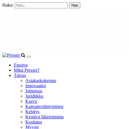
Haku:
Etusivu
Mikä Presser?
Talous
Asiakaskokemus
Innovaatiot
Johtajuus
Juridiikka
Kasvu
Kansainvälistyminen
Kehitys
Kestävä liiketoiminta
Koulutus
Myynti