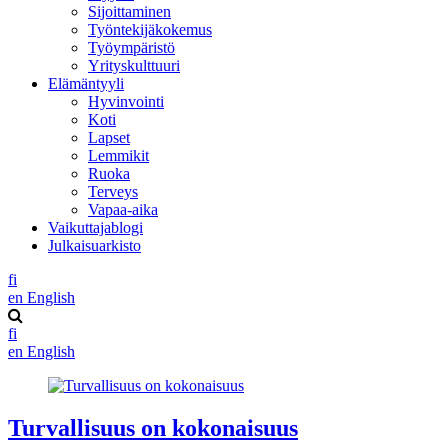
Sijoittaminen
Työntekijäkokemus
Työympäristö
Yrityskulttuuri
Elämäntyyli
Hyvinvointi
Koti
Lapset
Lemmikit
Ruoka
Terveys
Vapaa-aika
Vaikuttajablogi
Julkaisuarkisto
fi
en
English
fi
en
English
Turvallisuus on kokonaisuus