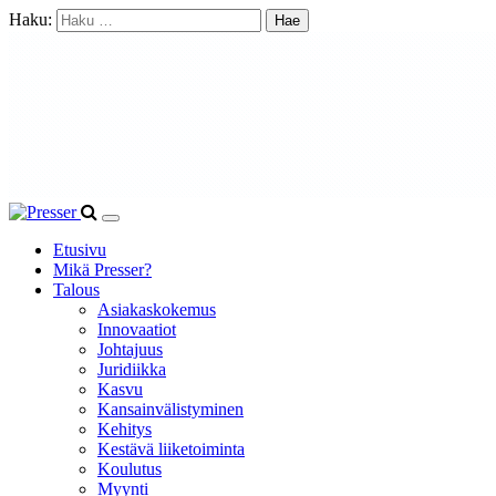
Haku:
Etusivu
Mikä Presser?
Talous
Asiakaskokemus
Innovaatiot
Johtajuus
Juridiikka
Kasvu
Kansainvälistyminen
Kehitys
Kestävä liiketoiminta
Koulutus
Myynti