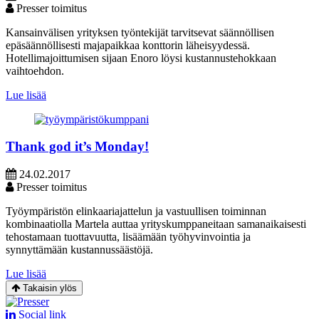
Presser toimitus
Kansainvälisen yrityksen työntekijät tarvitsevat säännöllisen
epäsäännöllisesti majapaikkaa konttorin läheisyydessä.
Hotellimajoittumisen sijaan Enoro löysi kustannustehokkaan
vaihtoehdon.
Lue lisää
Thank god it’s Monday!
24.02.2017
Presser toimitus
Työympäristön elinkaariajattelun ja vastuullisen toiminnan
kombinaatiolla Martela auttaa yrityskumppaneitaan samanaikaisesti
tehostamaan tuottavuutta, lisäämään työhyvinvointia ja
synnyttämään kustannussäästöjä.
Lue lisää
Takaisin ylös
Social link