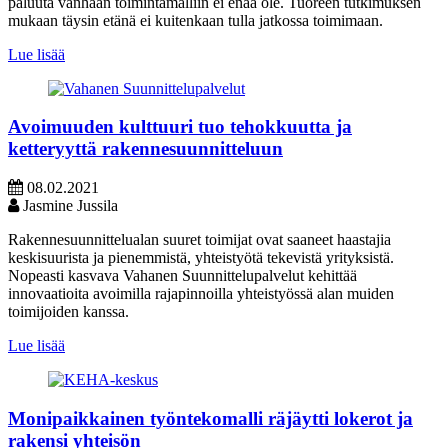
paluuta vanhaan toimintamalliin ei enää ole. Tuoreen tutkimuksen
mukaan täysin etänä ei kuitenkaan tulla jatkossa toimimaan.
Lue lisää
Avoimuuden kulttuuri tuo tehokkuutta ja
ketteryyttä rakennesuunnitteluun
08.02.2021
Jasmine Jussila
Rakennesuunnittelualan suuret toimijat ovat saaneet haastajia
keskisuurista ja pienemmistä, yhteistyötä tekevistä yrityksistä.
Nopeasti kasvava Vahanen Suunnittelupalvelut kehittää
innovaatioita avoimilla rajapinnoilla yhteistyössä alan muiden
toimijoiden kanssa.
Lue lisää
Monipaikkainen työntekomalli räjäytti lokerot ja
rakensi yhteisön