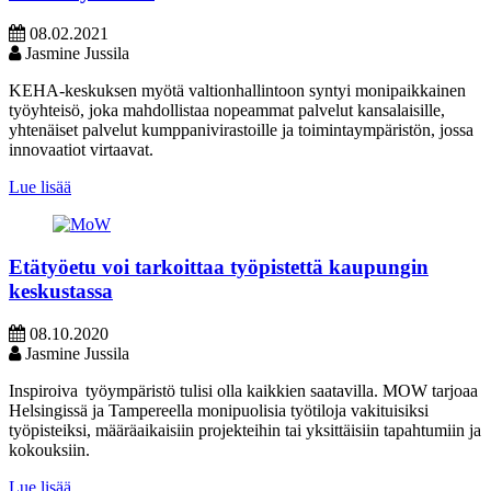
08.02.2021
Jasmine Jussila
KEHA-keskuksen myötä valtionhallintoon syntyi monipaikkainen
työyhteisö, joka mahdollistaa nopeammat palvelut kansalaisille,
yhtenäiset palvelut kumppanivirastoille ja toimintaympäristön, jossa
innovaatiot virtaavat.
Lue lisää
Etätyöetu voi tarkoittaa työpistettä kaupungin
keskustassa
08.10.2020
Jasmine Jussila
Inspiroiva työympäristö tulisi olla kaikkien saatavilla. MOW tarjoaa
Helsingissä ja Tampereella monipuolisia työtiloja vakituisiksi
työpisteiksi, määräaikaisiin projekteihin tai yksittäisiin tapahtumiin ja
kokouksiin.
Lue lisää