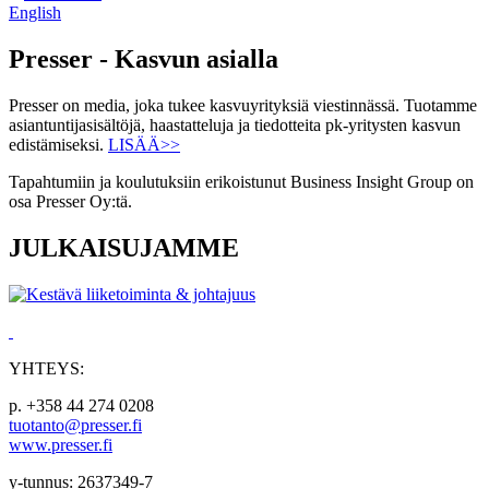
English
Presser - Kasvun asialla
Presser on media, joka tukee kasvuyrityksiä viestinnässä. Tuotamme
asiantuntijasisältöjä, haastatteluja ja tiedotteita pk-yritysten kasvun
edistämiseksi.
LISÄÄ>>
Tapahtumiin ja koulutuksiin erikoistunut Business Insight Group on
osa Presser Oy:tä.
JULKAISUJAMME
YHTEYS:
p. +358 44 274 0208
tuotanto@presser.fi
www.presser.fi
y-tunnus: 2637349-7