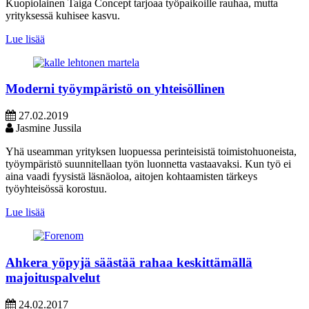
Kuopiolainen Taiga Concept tarjoaa työpaikoille rauhaa, mutta
yrityksessä kuhisee kasvu.
Lue lisää
Moderni työympäristö on yhteisöllinen
27.02.2019
Jasmine Jussila
Yhä useamman yrityksen luopuessa perinteisistä toimistohuoneista,
työympäristö suunnitellaan työn luonnetta vastaavaksi. Kun työ ei
aina vaadi fyysistä läsnäoloa, aitojen kohtaamisten tärkeys
työyhteisössä korostuu.
Lue lisää
Ahkera yöpyjä säästää rahaa keskittämällä
majoituspalvelut
24.02.2017