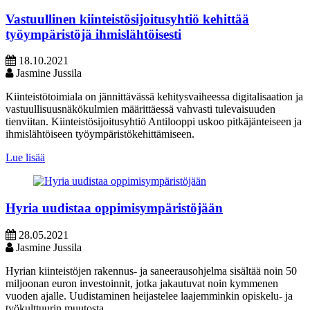
Vastuullinen kiinteistösijoitusyhtiö kehittää
työympäristöjä ihmislähtöisesti
18.10.2021
Jasmine Jussila
Kiinteistötoimiala on jännittävässä kehitysvaiheessa digitalisaation ja
vastuullisuusnäkökulmien määrittäessä vahvasti tulevaisuuden
tienviitan. Kiinteistösijoitusyhtiö Antilooppi uskoo pitkäjänteiseen ja
ihmislähtöiseen työympäristökehittämiseen.
Lue lisää
Hyria uudistaa oppimisympäristöjään
28.05.2021
Jasmine Jussila
Hyrian kiinteistöjen rakennus- ja saneerausohjelma sisältää noin 50
miljoonan euron investoinnit, jotka jakautuvat noin kymmenen
vuoden ajalle. Uudistaminen heijastelee laajemminkin opiskelu- ja
työkulttuurin muutosta.