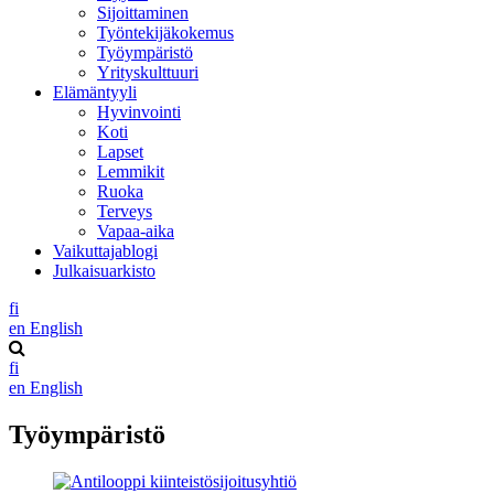
Sijoittaminen
Työntekijäkokemus
Työympäristö
Yrityskulttuuri
Elämäntyyli
Hyvinvointi
Koti
Lapset
Lemmikit
Ruoka
Terveys
Vapaa-aika
Vaikuttajablogi
Julkaisuarkisto
fi
en
English
fi
en
English
Työympäristö