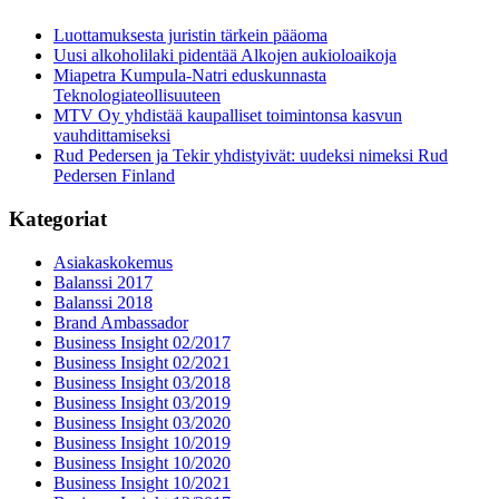
Luottamuksesta juristin tärkein pääoma
Uusi alkoholilaki pidentää Alkojen aukioloaikoja
Miapetra Kumpula-Natri eduskunnasta
Teknologiateollisuuteen
MTV Oy yhdistää kaupalliset toimintonsa kasvun
vauhdittamiseksi
Rud Pedersen ja Tekir yhdistyivät: uudeksi nimeksi Rud
Pedersen Finland
Kategoriat
Asiakaskokemus
Balanssi 2017
Balanssi 2018
Brand Ambassador
Business Insight 02/2017
Business Insight 02/2021
Business Insight 03/2018
Business Insight 03/2019
Business Insight 03/2020
Business Insight 10/2019
Business Insight 10/2020
Business Insight 10/2021