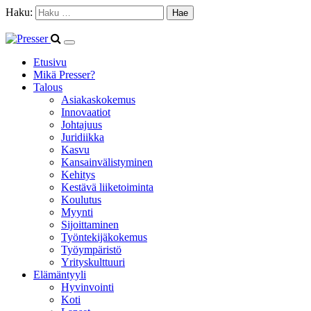
Haku:
Etusivu
Mikä Presser?
Talous
Asiakaskokemus
Innovaatiot
Johtajuus
Juridiikka
Kasvu
Kansainvälistyminen
Kehitys
Kestävä liiketoiminta
Koulutus
Myynti
Sijoittaminen
Työntekijäkokemus
Työympäristö
Yrityskulttuuri
Elämäntyyli
Hyvinvointi
Koti