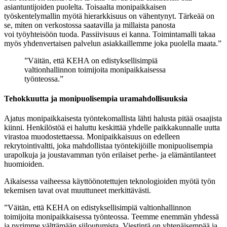
asiantuntijoiden puolelta. Toisaalta monipaikkaisen
työskentelymallin myötä hierarkkisuus on vähentynyt. Tärkeää on
se, miten on verkostossa saatavilla ja millaista panosta
voi työyhteisöön tuoda. Passiivisuus ei kanna. Toimintamalli takaa
myös yhdenvertaisen palvelun asiakkaillemme joka puolella maata.”
”Väitän, että KEHA on edistyksellisimpiä
valtionhallinnon
toimijoita monipaikkaisessa
työnteossa.”
Tehokkuutta ja monipuolisempia uramahdollisuuksia
Ajatus monipaikkaisesta työntekomallista lähti halusta pitää osaajista
kiinni. Henkilöstöä ei haluttu keskittää yhdelle paikkakunnalle uutta
virastoa muodostettaessa. Monipaikkaisuus on edelleen
rekrytointivaltti, joka mahdollistaa työntekijöille monipuolisempia
urapolkuja ja joustavamman työn erilaiset perhe- ja elämäntilanteet
huomioiden.
Aikaisessa vaiheessa käyttöönotettujen teknologioiden myötä työn
tekemisen tavat ovat muuttuneet merkittävästi.
”Väitän, että KEHA on edistyksellisimpiä valtionhallinnon
toimijoita monipaikkaisessa työnteossa. Teemme enemmän yhdessä
ja pyrimme välttämään siiloutumista. Viestintä on yhtenäisempää ja