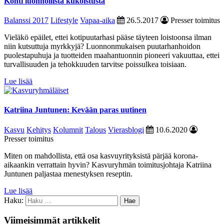
Kohti luonnollista kukoistusta
Balanssi 2017
Lifestyle
Vapaa-aika
26.5.2017
Presser toimitus
Vieläkö epäilet, ettei kotipuutarhasi pääse täyteen loistoonsa ilman
niin kutsuttuja myrkkyjä? Luonnonmukaisen puutarhanhoidon
puolestapuhuja ja tuotteiden maahantuonnin pioneeri vakuuttaa, ettei
turvallisuuden ja tehokkuuden tarvitse poissulkea toisiaan.
Lue lisää
Katriina Juntunen: Kevään paras uutinen
Kasvu
Kehitys
Kolumnit
Talous
Vierasblogi
10.6.2020
Presser toimitus
Miten on mahdollista, että osa kasvuyrityksistä pärjää korona-
aikaankin verrattain hyvin? Kasvuryhmän toimitusjohtaja Katriina
Juntunen paljastaa menestyksen reseptin.
Lue lisää
Haku:
Viimeisimmät artikkelit