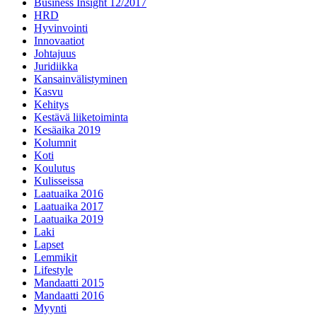
Business Insight 12/2017
HRD
Hyvinvointi
Innovaatiot
Johtajuus
Juridiikka
Kansainvälistyminen
Kasvu
Kehitys
Kestävä liiketoiminta
Kesäaika 2019
Kolumnit
Koti
Koulutus
Kulisseissa
Laatuaika 2016
Laatuaika 2017
Laatuaika 2019
Laki
Lapset
Lemmikit
Lifestyle
Mandaatti 2015
Mandaatti 2016
Myynti