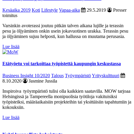
Kesäaika 2019
Koti
Lifestyle
Vapaa-aika
29.5.2019
Presser
toimitus
Varsinkin avoterassi joutuu pitkän talven aikana lujille ja terassin
pesu ja öljyäminen onkin usein jokavuotinen urakka. Terassin pesu
ja öljyäminen sujuu helposti, kun hallussa on muutama perusasia.
Lue lisää
Etätyöetu voi tarkoittaa työpistettä kaupungin keskustassa
Business Insight 10/2020
Talous
Työympäristö
Yrityskulttuuri
8.10.2020
Jasmine Jussila
Inspiroiva työympäristö tulisi olla kaikkien saatavilla. MOW tarjoaa
Helsingissä ja Tampereella monipuolisia työtiloja vakituisiksi
työpisteiksi, määräaikaisiin projekteihin tai yksittäisiin tapahtumiin ja
kokouksiin.
Lue lisää