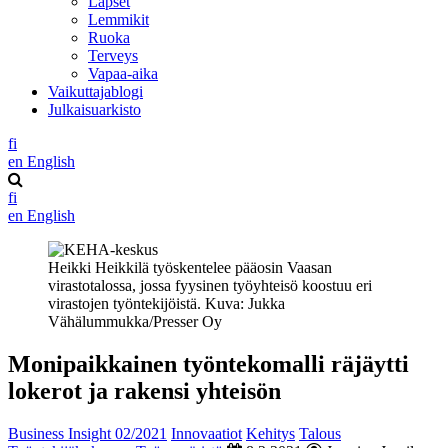
Lapset
Lemmikit
Ruoka
Terveys
Vapaa-aika
Vaikuttajablogi
Julkaisuarkisto
fi
en
English
fi
en
English
Heikki Heikkilä työskentelee pääosin Vaasan
virastotalossa, jossa fyysinen työyhteisö koostuu eri
virastojen työntekijöistä. Kuva: Jukka
Vähälummukka/Presser Oy
Monipaikkainen työntekomalli räjäytti
lokerot ja rakensi yhteisön
Business Insight 02/2021
Innovaatiot
Kehitys
Talous