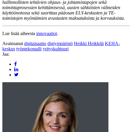
hallinnollisten tehtävien ohjaus- ja johtamistapojen sekä
toimintaprosessien kehittämisessä, uusien sähköisten välineiden
käyttöönotossa sekä suorittaa pääosan ELY-keskusten ja TE-
toimistojen myöntämien avustusten maksatuksista ja korvauksista
.
Lue lisää aiheesta
innovaatiot
.
Avainsanat
digitaisaatio
digiympäristö
Heikki Heikkilä
KEHA-
keskus
työntekomalli
yrityskulttuuri
Jaa: