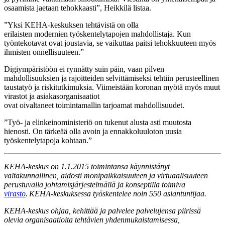
osaamista jaetaan tehokkaasti”, Heikkilä listaa.
”Yksi KEHA-keskuksen tehtävistä on olla
erilaisten modernien työskentelytapojen mahdollistaja. Kun
työntekotavat ovat joustavia, se vaikuttaa paitsi tehokkuuteen myös
ihmisten onnellisuuteen.”
Digiympäristöön ei rynnätty suin päin, vaan pilven
mahdollisuuksien ja rajoitteiden selvittämiseksi tehtiin perusteellinen
taustatyö ja riskitutkimuksia. Viimeistään koronan myötä myös muut
virastot ja asiakasorganisaatiot
ovat oivaltaneet toimintamallin tarjoamat mahdollisuudet.
”Työ- ja elinkeinoministeriö on tukenut alusta asti muutosta
hienosti. On tärkeää olla avoin ja ennakkoluuloton uusia
työskentelytapoja kohtaan.”
KEHA-keskus on 1.1.2015 toimintansa käynnistänyt
valtakunnallinen, aidosti monipaikkaisuuteen ja virtuaalisuuteen
perustuvalla johtamisjärjestelmällä ja konseptilla toimiva
virasto
. KEHA-keskuksessa työskentelee noin 550 asiantuntijaa.
KEHA-keskus ohjaa, kehittää ja palvelee palvelujensa piirissä
olevia organisaatioita tehtävien yhdenmukaistamisessa,