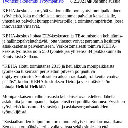
Työntekijäkokemus
Työympäristö
8.2.2021
Jasmine Jussila
KEHA-keskuksen myötä valtionhallintoon syntyi monipaikkainen
työyhteisö, joka mahdollistaa nopeammat palvelut kansalaisille,
yhtenäiset palvelut kumppanivirastoille ja toimintaympäristön, jossa
innovaatiot virtaavat.
KEHA-keskus hoitaa ELY-keskusten ja TE-toimistojen kehittämis-
ja hallintopalvelutehtäviä, jotta virastot voivat paremmin keskittyä
asiakkaidensa palvelemiseen. Verkostomaisesti toimiva KEHA-
keskus työllistää noin 550 työntekijää yhteensä 34 paikkakunnalla
Kantvikista Sallaan.
”KEHA aloitti toimintansa 2015 ja heti alkuun monipaikkaista
työntekoa tukemaan perustettiin pilveen pohjautuva
digityöympäristö. Se oli siihen aikaan radikaali, rohkeutta vaativa
päätös”, kertoo KEHA-keskuksen Tieto- ja viestintäyksikön
johtaja
Heikki Heikkilä
.
Monipaikkaisen mallin ansiosta kehalaiset ovat edelleen lähellä
asiakkaita ja kumppaneita hajautetusti eri puolilla Suomea. Fyysinen
työyhteisö koostuu eri virastojen ja asiakasorganisaatioiden
työntekijöistä.
”Sosiaalisuuden kaipuu on korostunut erityisesti nyt korona-aikana.
Sen eteen on nähtävä eri tavalla vaivaa sekä esimiesten että