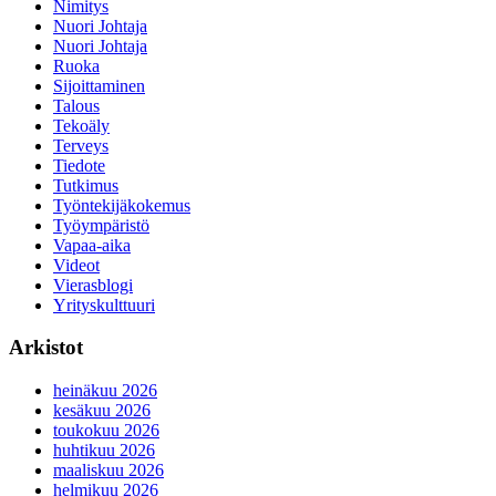
Nimitys
Nuori Johtaja
Nuori Johtaja
Ruoka
Sijoittaminen
Talous
Tekoäly
Terveys
Tiedote
Tutkimus
Työntekijäkokemus
Työympäristö
Vapaa-aika
Videot
Vierasblogi
Yrityskulttuuri
Arkistot
heinäkuu 2026
kesäkuu 2026
toukokuu 2026
huhtikuu 2026
maaliskuu 2026
helmikuu 2026