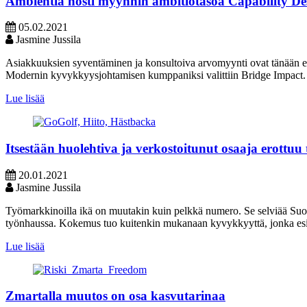
Ambientia nosti myynnin ambitiotasoa Capability D
05.02.2021
Jasmine Jussila
Asiakkuuksien syventäminen ja konsultoiva arvomyynti ovat tänään en
Modernin kyvykkyysjohtamisen kumppaniksi valittiin Bridge Impact.
Lue lisää
Itsestään huolehtiva ja verkostoitunut osaaja erottuu
20.01.2021
Jasmine Jussila
Työmarkkinoilla ikä on muutakin kuin pelkkä numero. Se selviää Suom
työnhaussa. Kokemus tuo kuitenkin mukanaan kyvykkyyttä, jonka esi
Lue lisää
Zmartalla muutos on osa kasvutarinaa