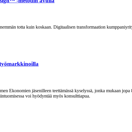
esign™ -metodin avulla
emmän totta kuin koskaan. Digitaalisen transformaation kumppaniyrity
 työmarkkinoilla
en Ekonomien jäsenilleen teettämässä kyselyssä, jonka mukaan jopa 80 
intuomisessa voi hyödyntää myös konsulttiapua.