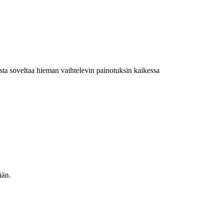
ista soveltaa hieman vaihtelevin painotuksin kaikessa
ään.