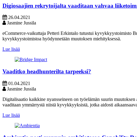
Digiosaajien rekrytoijalta vaaditaan vahvaa liiketo
26.04.2021
Jasmine Jussila
eCommerce-vaikuttaja Petteri Erkintalo tutustui kyvykkyystoimisto Br
kyvykkyystoimistoa hyödynnetään muutoksen miehityksessä.
Lue lisää
Vaaditko headhunterilta tarpeeksi?
01.04.2021
Jasmine Jussila
Digitalisaatio kaikkine nyansseineen on työelämän suurin muutoksen a
vaaditaan ymmärrystä niistä kyvykkyyksistä, jotka aidosti aikaansaav
Lue lisää