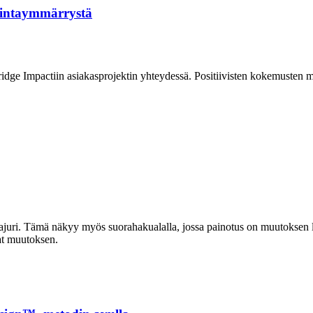
imintaymmärrystä
idge Impactiin asiakasprojektin yhteydessä. Positiivisten kokemusten 
juri. Tämä näkyy myös suorahakualalla, jossa painotus on muutoksen lä
at muutoksen.