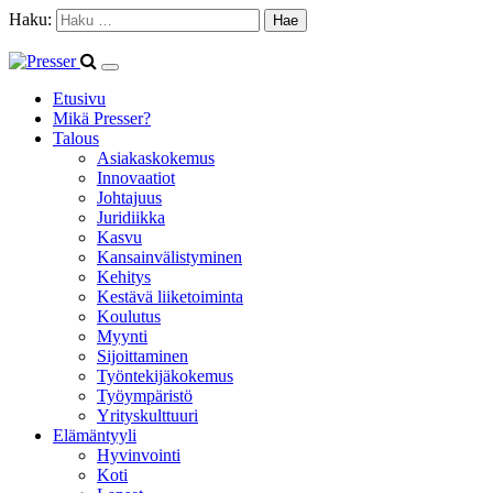
Haku:
Etusivu
Mikä Presser?
Talous
Asiakaskokemus
Innovaatiot
Johtajuus
Juridiikka
Kasvu
Kansainvälistyminen
Kehitys
Kestävä liiketoiminta
Koulutus
Myynti
Sijoittaminen
Työntekijäkokemus
Työympäristö
Yrityskulttuuri
Elämäntyyli
Hyvinvointi
Koti