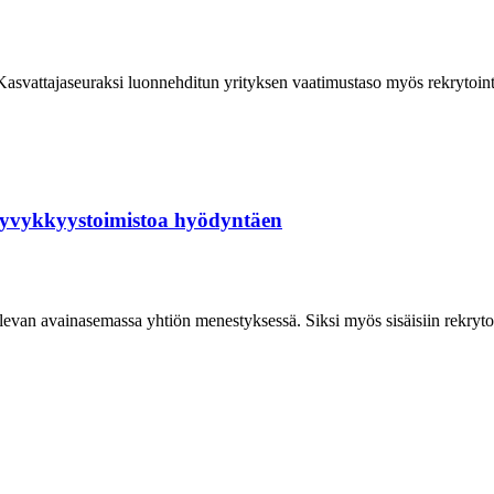
Kasvattajaseuraksi luonnehditun yrityksen vaatimustaso myös rekrytoin
 kyvykkyystoimistoa hyödyntäen
levan avainasemassa yhtiön menestyksessä. Siksi myös sisäisiin rekryto