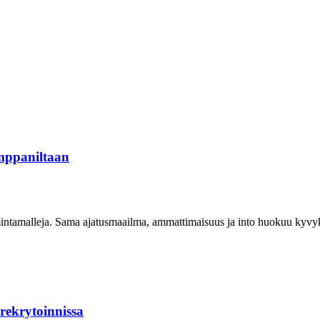
mppaniltaan
imintamalleja. Sama ajatusmaailma, ammattimaisuus ja into huokuu kyvyk
rekrytoinnissa