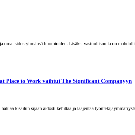
an ja omat sidosryhmänsä huomioiden. Lisäksi vastuullisuutta on mahdoll
eat Place to Work vaihtui The Siqnificant Companyyn
aluaa kisailun sijaan aidosti kehittää ja laajentaa työntekijäymmärryst