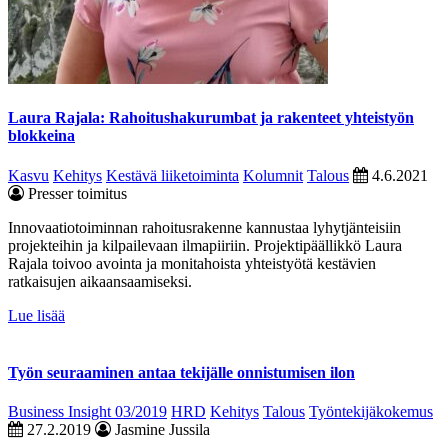
Laura Rajala: Rahoitushakurumbat ja rakenteet yhteistyön
blokkeina
Kasvu
Kehitys
Kestävä liiketoiminta
Kolumnit
Talous
4.6.2021
Presser toimitus
Innovaatiotoiminnan rahoitusrakenne kannustaa lyhytjänteisiin
projekteihin ja kilpailevaan ilmapiiriin. Projektipäällikkö Laura
Rajala toivoo avointa ja monitahoista yhteistyötä kestävien
ratkaisujen aikaansaamiseksi.
Lue lisää
Työn seuraaminen antaa tekijälle onnistumisen ilon
Business Insight 03/2019
HRD
Kehitys
Talous
Työntekijäkokemus
27.2.2019
Jasmine Jussila