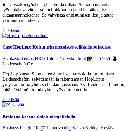
Joustavaakin työaikaa pitää voida mitata. Seurannan avulla
työnantaja selvittää työn tehokkuuden ja tekijä näkee itse
aikaansaannoksensa. Se vahvistaa onnistumisen iloa ja antaa
varmuuden tunteen.
Lue lisää
Case HopLop: Kulttuurin metsästys seikkailupuistoissa
Asiakaskokemus
HRD
Talous
Yrityskulttuuri
11.5.2020
Leidenschaft Oy
HopLop kutsui Suomen ensimmäisen yrityskulttuuritoimiston,
Leidenschaftin, selvittämään ja rakentamaan HopLopin
yrityskulttuuria yhdessä heidän kanssaan. Nyt Leidenschaft kertoo,
mitä käytännön toimia yhteistyössä toteutettiin.
Lue lisää
Kestävää kasvua datatuoteajattelulla
Business Insight 10/2021
Innovaatiot
Kasvu
Kehitys
Kestävä