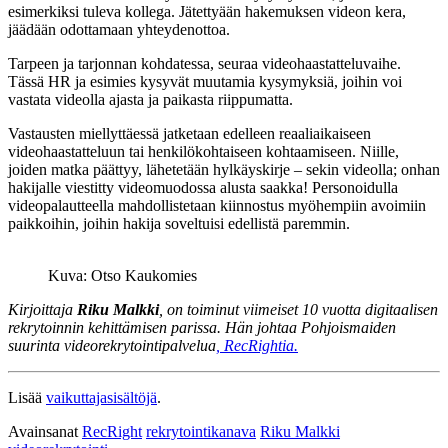
esimerkiksi tuleva kollega. Jätettyään hakemuksen videon kera,
jäädään odottamaan yhteydenottoa.
Tarpeen ja tarjonnan kohdatessa, seuraa videohaastatteluvaihe.
Tässä HR ja esimies kysyvät muutamia kysymyksiä, joihin voi
vastata videolla ajasta ja paikasta riippumatta.
Vastausten miellyttäessä jatketaan edelleen reaaliaikaiseen
videohaastatteluun tai henkilökohtaiseen kohtaamiseen. Niille,
joiden matka päättyy, lähetetään hylkäyskirje – sekin videolla; onhan
hakijalle viestitty videomuodossa alusta saakka! Personoidulla
videopalautteella mahdollistetaan kiinnostus myöhempiin avoimiin
paikkoihin, joihin hakija soveltuisi edellistä paremmin.
Kuva: Otso Kaukomies
Kirjoittaja
Riku Malkki
, on toiminut viimeiset 10 vuotta digitaalisen
rekrytoinnin kehittämisen parissa. Hän johtaa Pohjoismaiden
suurinta videorekrytointipalvelua
, RecRightia.
Lisää
vaikuttajasisältöjä
.
Avainsanat
RecRight
rekrytointikanava
Riku Malkki