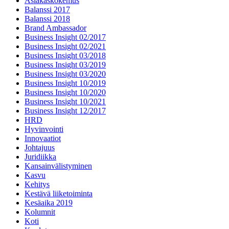
Asiakaskokemus
Balanssi 2017
Balanssi 2018
Brand Ambassador
Business Insight 02/2017
Business Insight 02/2021
Business Insight 03/2018
Business Insight 03/2019
Business Insight 03/2020
Business Insight 10/2019
Business Insight 10/2020
Business Insight 10/2021
Business Insight 12/2017
HRD
Hyvinvointi
Innovaatiot
Johtajuus
Juridiikka
Kansainvälistyminen
Kasvu
Kehitys
Kestävä liiketoiminta
Kesäaika 2019
Kolumnit
Koti