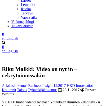
Lapset
Lemmikit
Ruoka
Terveys
Vapaa-aika
Vaikuttajablogi
Julkaisuarkisto
fi
en
English
fi
en
English
Riku Malkki: Video on nyt in –
rekrytoinnissakin
Asiakaskokemus
Business Insight 12/2017
HRD
Innovaatiot
Kolumnit
Talous
Työntekijäkokemus
28.11.2017
Presser
toimitus
Yli 1000 tuntia videota ladataan Youtubeen ihmisten katsottavaksi