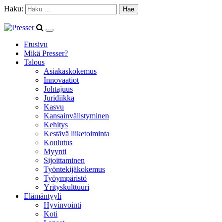
Haku:
Etusivu
Mikä Presser?
Talous
Asiakaskokemus
Innovaatiot
Johtajuus
Juridiikka
Kasvu
Kansainvälistyminen
Kehitys
Kestävä liiketoiminta
Koulutus
Myynti
Sijoittaminen
Työntekijäkokemus
Työympäristö
Yrityskulttuuri
Elämäntyyli
Hyvinvointi
Koti