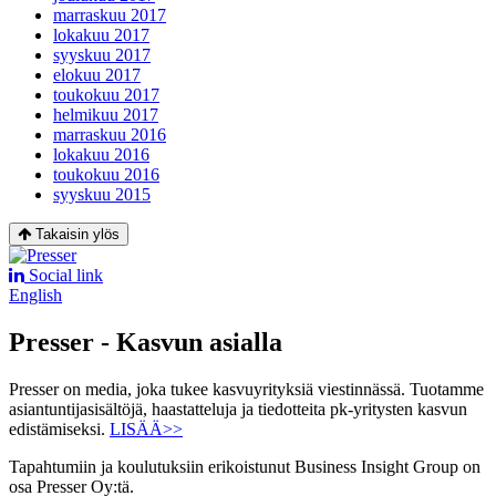
marraskuu 2017
lokakuu 2017
syyskuu 2017
elokuu 2017
toukokuu 2017
helmikuu 2017
marraskuu 2016
lokakuu 2016
toukokuu 2016
syyskuu 2015
Takaisin ylös
Social link
English
Presser - Kasvun asialla
Presser on media, joka tukee kasvuyrityksiä viestinnässä. Tuotamme
asiantuntijasisältöjä, haastatteluja ja tiedotteita pk-yritysten kasvun
edistämiseksi.
LISÄÄ>>
Tapahtumiin ja koulutuksiin erikoistunut Business Insight Group on
osa Presser Oy:tä.