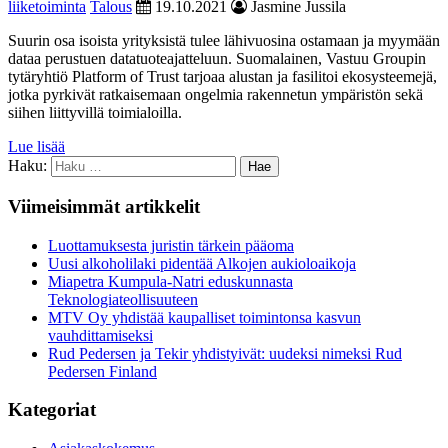
liiketoiminta
Talous
19.10.2021
Jasmine Jussila
Suurin osa isoista yrityksistä tulee lähivuosina ostamaan ja myymään
dataa perustuen datatuoteajatteluun. Suomalainen, Vastuu Groupin
tytäryhtiö Platform of Trust tarjoaa alustan ja fasilitoi ekosysteemejä,
jotka pyrkivät ratkaisemaan ongelmia rakennetun ympäristön sekä
siihen liittyvillä toimialoilla.
Lue lisää
Haku:
Viimeisimmät artikkelit
Luottamuksesta juristin tärkein pääoma
Uusi alkoholilaki pidentää Alkojen aukioloaikoja
Miapetra Kumpula-Natri eduskunnasta
Teknologiateollisuuteen
MTV Oy yhdistää kaupalliset toimintonsa kasvun
vauhdittamiseksi
Rud Pedersen ja Tekir yhdistyivät: uudeksi nimeksi Rud
Pedersen Finland
Kategoriat