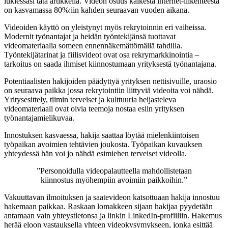
lukiessasi tätä artikkelia. Videon osuus kaikesta internet-liikenteestä
on kasvamassa 80%:iin kahden seuraavan vuoden aikana.
Videoiden käyttö on yleistynyt myös rekrytoinnin eri vaiheissa.
Modernit työnantajat ja heidän työntekijänsä tuottavat
videomateriaalia someen ennennäkemättömällä tahdilla.
Työntekijätarinat ja fiilisvideot ovat osa rekrymarkkinointia –
tarkoitus on saada ihmiset kiinnostumaan yrityksestä työnantajana.
Potentiaalisten hakijoiden päädyttyä yrityksen nettisivuille, uraosio
on seuraava paikka jossa rekrytointiin liittyviä videoita voi nähdä.
Yritysesittely, tiimin terveiset ja kulttuuria heijasteleva
videomateriaali ovat oivia teemoja nostaa esiin yrityksen
työnantajamielikuvaa.
Innostuksen kasvaessa, hakija saattaa löytää mielenkiintoisen
työpaikan avoimien tehtävien joukosta. Työpaikan kuvauksen
yhteydessä hän voi jo nähdä esimiehen terveiset videolla.
”Personoidulla videopalautteella mahdollistetaan
kiinnostus myöhempiin avoimiin paikkoihin.”
Vakuuttavan ilmoituksen ja saatevideon katsottuaan hakija innostuu
hakemaan paikkaa. Raskaan lomakkeen sijaan hakijaa pyydetään
antamaan vain yhteystietonsa ja linkin LinkedIn-profiiliin. Hakemus
herää eloon vastauksella yhteen videokysymykseen, jonka esittää