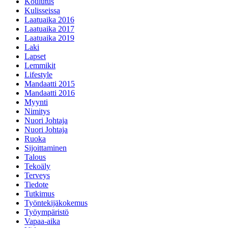
Koulutus
Kulisseissa
Laatuaika 2016
Laatuaika 2017
Laatuaika 2019
Laki
Lapset
Lemmikit
Lifestyle
Mandaatti 2015
Mandaatti 2016
Myynti
Nimitys
Nuori Johtaja
Nuori Johtaja
Ruoka
Sijoittaminen
Talous
Tekoäly
Terveys
Tiedote
Tutkimus
Työntekijäkokemus
Työympäristö
Vapaa-aika