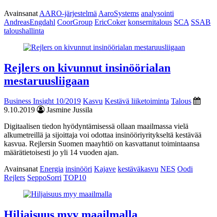
Avainsanat
AARO-järjestelmä
AaroSystems
analysointi
AndreasEngdahl
CoorGroup
EricCoker
konsernitalous
SCA
SSAB
taloushallinta
Rejlers on kivunnut insinöörialan
mestaruusliigaan
Business Insight 10/2019
Kasvu
Kestävä liiketoiminta
Talous
9.10.2019
Jasmine Jussila
Digitaalisen tiedon hyödyntämisessä ollaan maailmassa vielä
alkumetreillä ja sijoittaja voi odottaa insinööriyritykseltä kestävää
kasvua. Rejlersin Suomen maayhtiö on kasvattanut toimintaansa
määrätietoisesti jo yli 14 vuoden ajan.
Avainsanat
Energia
insinööri
Kajave
kestäväkasvu
NES
Oodi
Rejlers
SeppoSorri
TOP10
Hiljaisuus myy maailmalla