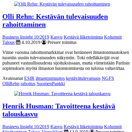
Olli Rehn: Kestävän tulevaisuuden
rahoittaminen
Business Insight 10/2019
Kasvu
Kestävä liiketoiminta
Kolumnit
Talous
4.10.2019
Presser toimitus
Viime vuosina rahoitusmarkkinat ovat heränneet ilmastonmuutoksen
tuomiin uusiin tulevaisuuden näkymiin. Toki edelläkävijät ovat
puhuneet vastuullisuudesta sijoituksissaan, mutta viimeistään Pariisin
sopimuksen myötä ilmaston huomioimisesta on tulossa valtavirtaa.
Avainsanat
ESIR
ilmastonmuutos
kestävätulevaisuus
NGFS
OlliRehn
rahoitus
SuomenPankki
Henrik Husman: Tavoitteena kestävä
talouskasvu
Business Insight 10/2019
Kasvu
Kestävä liiketoiminta
Kolumnit
Sijoittaminen
Talous
Vierasblogi
12.9.2019
Presser toimitus