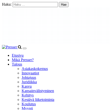
Haku:
Etusivu
Mikä Presser?
Talous
Asiakaskokemus
Innovaatiot
Johtajuus
Juridiikka
Kasvu
Kansainvälistyminen
Kehitys
Kestävä liiketoiminta
Koulutus
Myynti