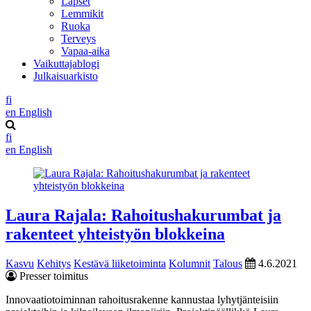
Lapset
Lemmikit
Ruoka
Terveys
Vapaa-aika
Vaikuttajablogi
Julkaisuarkisto
fi
en
English
fi
en
English
Laura Rajala: Rahoitushakurumbat ja
rakenteet yhteistyön blokkeina
Kasvu
Kehitys
Kestävä liiketoiminta
Kolumnit
Talous
4.6.2021
Presser toimitus
Innovaatiotoiminnan rahoitusrakenne kannustaa lyhytjänteisiin