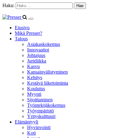
Haku:
Etusivu
Mikä Presser?
Talous
Asiakaskokemus
Innovaatiot
Johtajuus
Juridiikka
Kasvu
Kansainvälistyminen
Kehitys
Kestävä liiketoiminta
Koulutus
Myynti
Sijoittaminen
Työntekijäkokemus
Työympäristö
Yrityskulttuuri
Elämäntyyli
Hyvinvointi
Koti