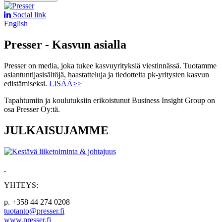
Social link
English
Presser - Kasvun asialla
Presser on media, joka tukee kasvuyrityksiä viestinnässä. Tuotamme
asiantuntijasisältöjä, haastatteluja ja tiedotteita pk-yritysten kasvun
edistämiseksi.
LISÄÄ>>
Tapahtumiin ja koulutuksiin erikoistunut Business Insight Group on
osa Presser Oy:tä.
JULKAISUJAMME
YHTEYS:
p. +358 44 274 0208
tuotanto@presser.fi
www.presser.fi