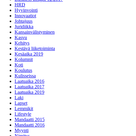
HRD
Hyvinvointi
Innovaatiot
Johtajuus
Juridiikka
Kansainvälistyminen
Kasvu
Kehitys
Kestävä liiketoiminta
Kesäaika 2019
Kolumnit
Koti
Koulutus
Kulisseissa
Laatuaika 2016
Laatuaika 2017
Laatuaika 2019
Laki
Lapset
Lemmikit
Lifestyle
Mandaatti 2015
Mandaatti 2016
Myynti
Nimitys