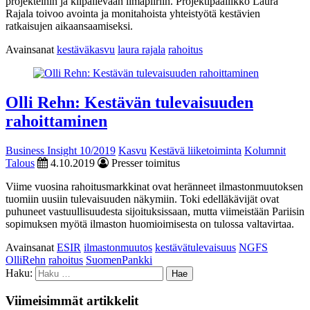
projekteihin ja kilpailevaan ilmapiiriin. Projektipäällikkö Laura
Rajala toivoo avointa ja monitahoista yhteistyötä kestävien
ratkaisujen aikaansaamiseksi.
Avainsanat
kestäväkasvu
laura rajala
rahoitus
Olli Rehn: Kestävän tulevaisuuden
rahoittaminen
Business Insight 10/2019
Kasvu
Kestävä liiketoiminta
Kolumnit
Talous
4.10.2019
Presser toimitus
Viime vuosina rahoitusmarkkinat ovat heränneet ilmastonmuutoksen
tuomiin uusiin tulevaisuuden näkymiin. Toki edelläkävijät ovat
puhuneet vastuullisuudesta sijoituksissaan, mutta viimeistään Pariisin
sopimuksen myötä ilmaston huomioimisesta on tulossa valtavirtaa.
Avainsanat
ESIR
ilmastonmuutos
kestävätulevaisuus
NGFS
OlliRehn
rahoitus
SuomenPankki
Haku:
Viimeisimmät artikkelit