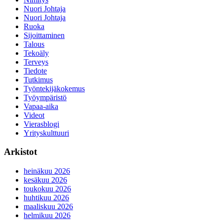
Nuori Johtaja
Nuori Johtaja
Ruoka
Sijoittaminen
Talous
Tekoäly
Terveys
Tiedote
Tutkimus
Työntekijäkokemus
Työympäristö
Vapaa-aika
Videot
Vierasblogi
Yrityskulttuuri
Arkistot
heinäkuu 2026
kesäkuu 2026
toukokuu 2026
huhtikuu 2026
maaliskuu 2026
helmikuu 2026