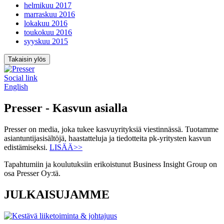
helmikuu 2017
marraskuu 2016
lokakuu 2016
toukokuu 2016
syyskuu 2015
Takaisin ylös
Social link
English
Presser - Kasvun asialla
Presser on media, joka tukee kasvuyrityksiä viestinnässä. Tuotamme
asiantuntijasisältöjä, haastatteluja ja tiedotteita pk-yritysten kasvun
edistämiseksi.
LISÄÄ>>
Tapahtumiin ja koulutuksiin erikoistunut Business Insight Group on
osa Presser Oy:tä.
JULKAISUJAMME