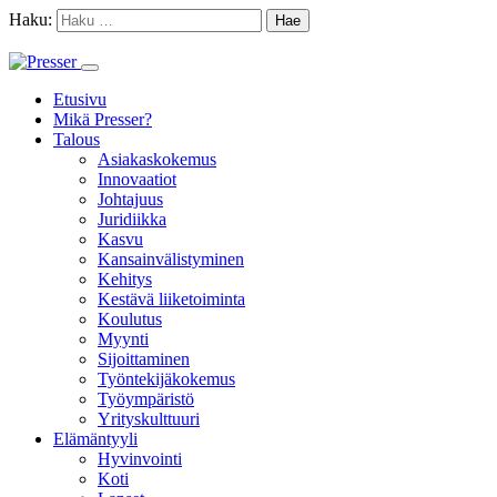
Haku:
Etusivu
Mikä Presser?
Talous
Asiakaskokemus
Innovaatiot
Johtajuus
Juridiikka
Kasvu
Kansainvälistyminen
Kehitys
Kestävä liiketoiminta
Koulutus
Myynti
Sijoittaminen
Työntekijäkokemus
Työympäristö
Yrityskulttuuri
Elämäntyyli
Hyvinvointi
Koti