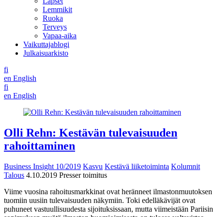
Lapset
Lemmikit
Ruoka
Terveys
Vapaa-aika
Vaikuttajablogi
Julkaisuarkisto
fi
en
English
fi
en
English
Olli Rehn: Kestävän tulevaisuuden
rahoittaminen
Business Insight 10/2019
Kasvu
Kestävä liiketoiminta
Kolumnit
Talous
4.10.2019
Presser toimitus
Viime vuosina rahoitusmarkkinat ovat heränneet ilmastonmuutoksen
tuomiin uusiin tulevaisuuden näkymiin. Toki edelläkävijät ovat
puhuneet vastuullisuudesta sijoituksissaan, mutta viimeistään Pariisin