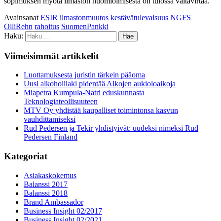
sopimuksen myötä ilmaston huomioimisesta on tulossa valtavirtaa.
Avainsanat
ESIR
ilmastonmuutos
kestävätulevaisuus
NGFS
OlliRehn
rahoitus
SuomenPankki
Haku:
Viimeisimmät artikkelit
Luottamuksesta juristin tärkein pääoma
Uusi alkoholilaki pidentää Alkojen aukioloaikoja
Miapetra Kumpula-Natri eduskunnasta
Teknologiateollisuuteen
MTV Oy yhdistää kaupalliset toimintonsa kasvun
vauhdittamiseksi
Rud Pedersen ja Tekir yhdistyivät: uudeksi nimeksi Rud
Pedersen Finland
Kategoriat
Asiakaskokemus
Balanssi 2017
Balanssi 2018
Brand Ambassador
Business Insight 02/2017
Business Insight 02/2021