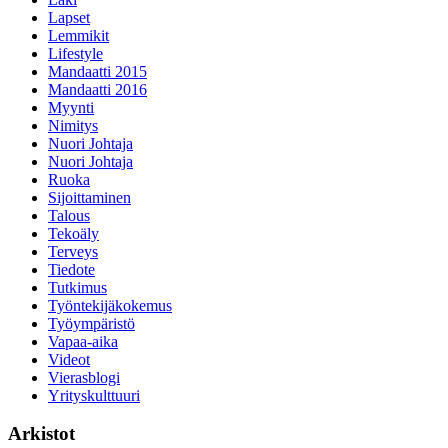
Lapset
Lemmikit
Lifestyle
Mandaatti 2015
Mandaatti 2016
Myynti
Nimitys
Nuori Johtaja
Nuori Johtaja
Ruoka
Sijoittaminen
Talous
Tekoäly
Terveys
Tiedote
Tutkimus
Työntekijäkokemus
Työympäristö
Vapaa-aika
Videot
Vierasblogi
Yrityskulttuuri
Arkistot