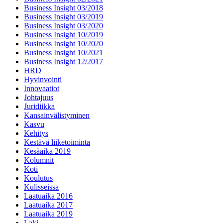
Business Insight 03/2018
Business Insight 03/2019
Business Insight 03/2020
Business Insight 10/2019
Business Insight 10/2020
Business Insight 10/2021
Business Insight 12/2017
HRD
Hyvinvointi
Innovaatiot
Johtajuus
Juridiikka
Kansainvälistyminen
Kasvu
Kehitys
Kestävä liiketoiminta
Kesäaika 2019
Kolumnit
Koti
Koulutus
Kulisseissa
Laatuaika 2016
Laatuaika 2017
Laatuaika 2019
Laki