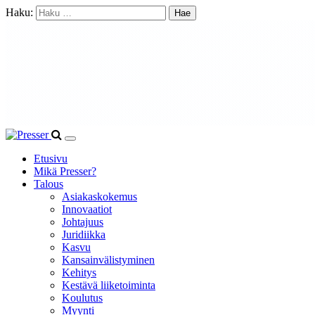
Haku:
Etusivu
Mikä Presser?
Talous
Asiakaskokemus
Innovaatiot
Johtajuus
Juridiikka
Kasvu
Kansainvälistyminen
Kehitys
Kestävä liiketoiminta
Koulutus
Myynti