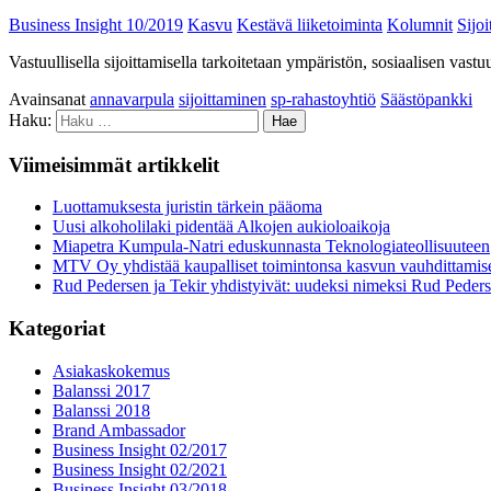
Business Insight 10/2019
Kasvu
Kestävä liiketoiminta
Kolumnit
Sijo
Vastuullisella sijoittamisella tarkoitetaan ympäristön, sosiaalisen vas
Avainsanat
annavarpula
sijoittaminen
sp-rahastoyhtiö
Säästöpankki
Haku:
Viimeisimmät artikkelit
Luottamuksesta juristin tärkein pääoma
Uusi alkoholilaki pidentää Alkojen aukioloaikoja
Miapetra Kumpula-Natri eduskunnasta Teknologiateollisuuteen
MTV Oy yhdistää kaupalliset toimintonsa kasvun vauhdittamis
Rud Pedersen ja Tekir yhdistyivät: uudeksi nimeksi Rud Peder
Kategoriat
Asiakaskokemus
Balanssi 2017
Balanssi 2018
Brand Ambassador
Business Insight 02/2017
Business Insight 02/2021
Business Insight 03/2018