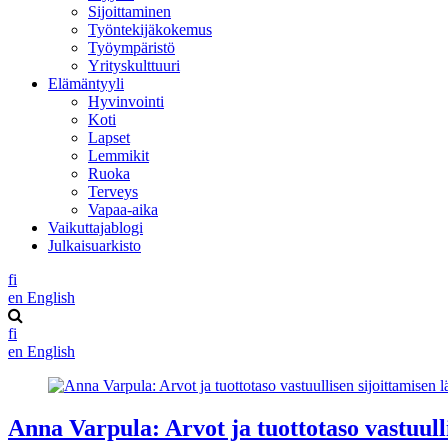
Sijoittaminen
Työntekijäkokemus
Työympäristö
Yrityskulttuuri
Elämäntyyli
Hyvinvointi
Koti
Lapset
Lemmikit
Ruoka
Terveys
Vapaa-aika
Vaikuttajablogi
Julkaisuarkisto
fi
en
English
fi
en
English
Anna Varpula: Arvot ja tuottotaso vastuull