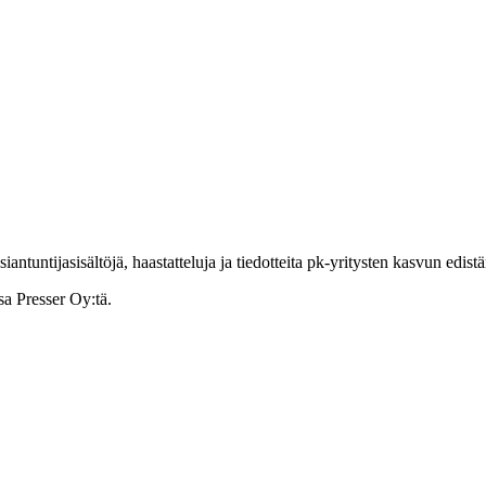
ntuntijasisältöjä, haastatteluja ja tiedotteita pk-yritysten kasvun edist
sa Presser Oy:tä.