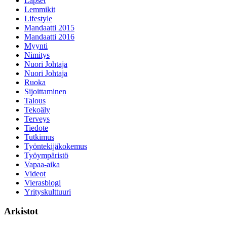
Lapset
Lemmikit
Lifestyle
Mandaatti 2015
Mandaatti 2016
Myynti
Nimitys
Nuori Johtaja
Nuori Johtaja
Ruoka
Sijoittaminen
Talous
Tekoäly
Terveys
Tiedote
Tutkimus
Työntekijäkokemus
Työympäristö
Vapaa-aika
Videot
Vierasblogi
Yrityskulttuuri
Arkistot