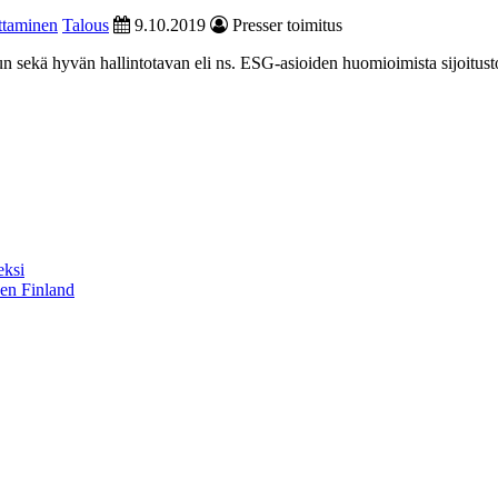
ittaminen
Talous
9.10.2019
Presser toimitus
tuun sekä hyvän hallintotavan eli ns. ESG-asioiden huomioimista sijoitus
eksi
sen Finland