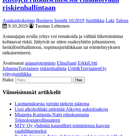
riskienhallintaan
Asiakaskokemus
Business Insight 10/2019
Juridiikka
Laki
Talous
9.10.2019
Tuomas Lehtonen
Asianajajan avulla yritys voi ennakoida ja välttää liiketoimintaa
kohtaavat riskit, liittyivät ne sitten osakeyhtiön johtamiseen,
henkilöstöhallintoon, sopimusjuridiikkaan tai erimielisyyksien
ratkaisemiseen.
Avainsanat
asianajotoimisto
ElinaSaari
ErkkiUrtti
JohannaToiviainen
riskienhallinta
Urtti&ToiviainenOy
yritysjuridiikka
Haku:
Viimeisimmät artikkelit
Luottamuksesta juristin tärkein pääoma
Uusi alkoholilaki pidentää Alkojen aukioloaikoja
Miapetra Kumpula-Natri eduskunnasta
Teknologiateollisuuteen
MTV Oy yhdistää kaupalliset toimintonsa kasvun
vauhdittamiseksi