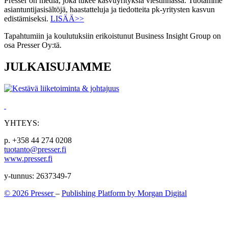
Presser on media, joka tukee kasvuyrityksiä viestinnässä. Tuotamme
asiantuntijasisältöjä, haastatteluja ja tiedotteita pk-yritysten kasvun
edistämiseksi.
LISÄÄ>>
Tapahtumiin ja koulutuksiin erikoistunut Business Insight Group on
osa Presser Oy:tä.
JULKAISUJAMME
YHTEYS:
p. +358 44 274 0208
tuotanto@presser.fi
www.presser.fi
y-tunnus: 2637349-7
© 2026 Presser
–
Publishing Platform by Morgan Digital