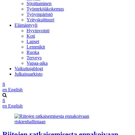
Sijoittaminen
Työntekijäkokemus
Työympäristö
Yrityskulttuuri
Elämäntyyli
Hyvinvointi
Koti
Lapset
Lemmikit
Ruoka
Terveys
Vapaa-aika
Vaikuttajablogi
Julkaisuarkisto
fi
en
English
fi
en
English
Riitojen ratkaisemisesta ennakoivaan