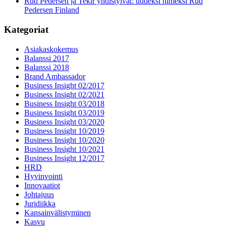
Rud Pedersen ja Tekir yhdistyivät: uudeksi nimeksi Rud
Pedersen Finland
Kategoriat
Asiakaskokemus
Balanssi 2017
Balanssi 2018
Brand Ambassador
Business Insight 02/2017
Business Insight 02/2021
Business Insight 03/2018
Business Insight 03/2019
Business Insight 03/2020
Business Insight 10/2019
Business Insight 10/2020
Business Insight 10/2021
Business Insight 12/2017
HRD
Hyvinvointi
Innovaatiot
Johtajuus
Juridiikka
Kansainvälistyminen
Kasvu