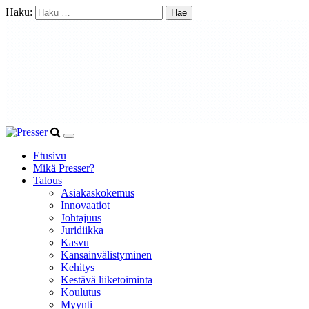
Haku:
Etusivu
Mikä Presser?
Talous
Asiakaskokemus
Innovaatiot
Johtajuus
Juridiikka
Kasvu
Kansainvälistyminen
Kehitys
Kestävä liiketoiminta
Koulutus
Myynti