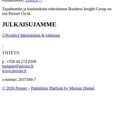
edistämiseksi.
LISÄÄ>>
Tapahtumiin ja koulutuksiin erikoistunut Business Insight Group on
osa Presser Oy:tä.
JULKAISUJAMME
YHTEYS:
p. +358 44 274 0208
tuotanto@presser.fi
www.presser.fi
y-tunnus: 2637349-7
© 2026 Presser
–
Publishing Platform by Morgan Digital