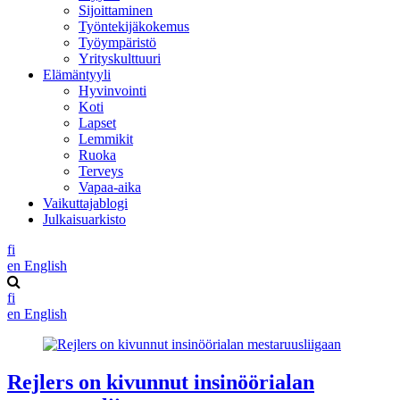
Sijoittaminen
Työntekijäkokemus
Työympäristö
Yrityskulttuuri
Elämäntyyli
Hyvinvointi
Koti
Lapset
Lemmikit
Ruoka
Terveys
Vapaa-aika
Vaikuttajablogi
Julkaisuarkisto
fi
en
English
fi
en
English
Rejlers on kivunnut insinöörialan