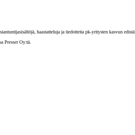
ntuntijasisältöjä, haastatteluja ja tiedotteita pk-yritysten kasvun edist
sa Presser Oy:tä.