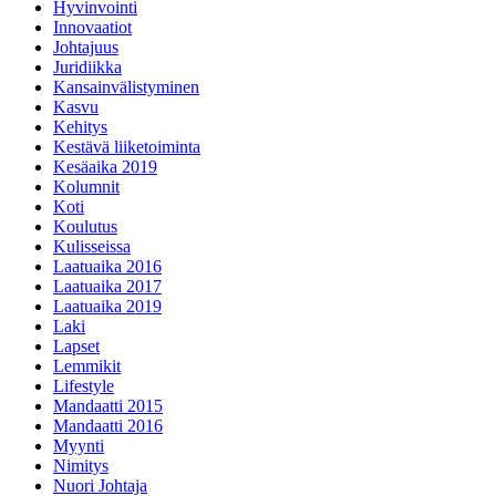
Hyvinvointi
Innovaatiot
Johtajuus
Juridiikka
Kansainvälistyminen
Kasvu
Kehitys
Kestävä liiketoiminta
Kesäaika 2019
Kolumnit
Koti
Koulutus
Kulisseissa
Laatuaika 2016
Laatuaika 2017
Laatuaika 2019
Laki
Lapset
Lemmikit
Lifestyle
Mandaatti 2015
Mandaatti 2016
Myynti
Nimitys
Nuori Johtaja