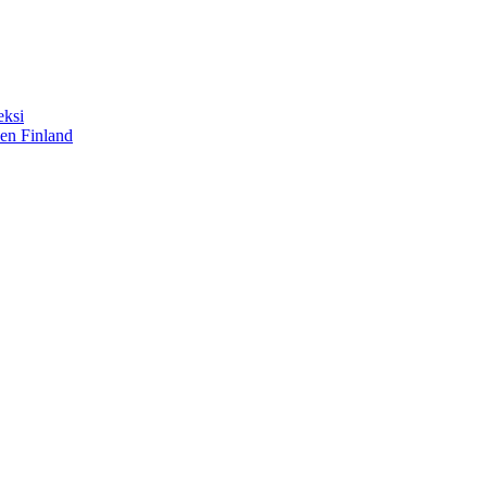
eksi
sen Finland