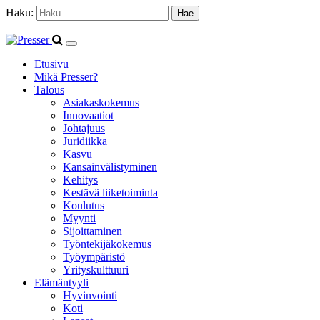
Haku:
Etusivu
Mikä Presser?
Talous
Asiakaskokemus
Innovaatiot
Johtajuus
Juridiikka
Kasvu
Kansainvälistyminen
Kehitys
Kestävä liiketoiminta
Koulutus
Myynti
Sijoittaminen
Työntekijäkokemus
Työympäristö
Yrityskulttuuri
Elämäntyyli
Hyvinvointi
Koti