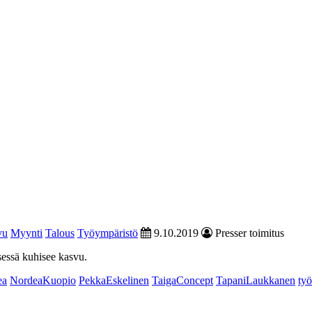
vu
Myynti
Talous
Työympäristö
9.10.2019
Presser toimitus
sessä kuhisee kasvu.
ea
NordeaKuopio
PekkaEskelinen
TaigaConcept
TapaniLaukkanen
työ