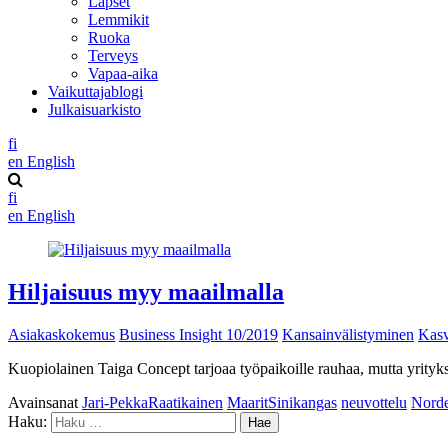
Lapset
Lemmikit
Ruoka
Terveys
Vapaa-aika
Vaikuttajablogi
Julkaisuarkisto
fi
en
English
fi
en
English
Hiljaisuus myy maailmalla
Asiakaskokemus
Business Insight 10/2019
Kansainvälistyminen
Kas
Kuopiolainen Taiga Concept tarjoaa työpaikoille rauhaa, mutta yrityk
Avainsanat
Jari-PekkaRaatikainen
MaaritSinikangas
neuvottelu
Nord
Haku: