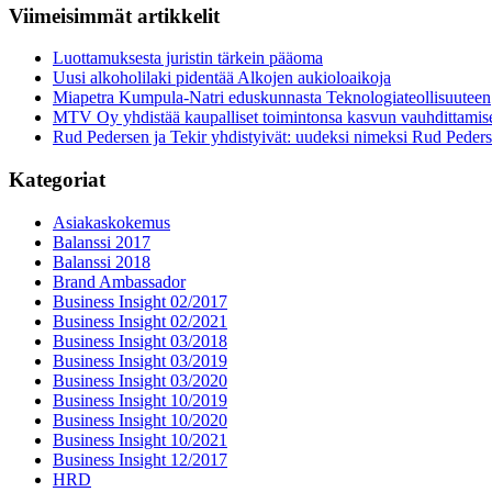
Viimeisimmät artikkelit
Luottamuksesta juristin tärkein pääoma
Uusi alkoholilaki pidentää Alkojen aukioloaikoja
Miapetra Kumpula-Natri eduskunnasta Teknologiateollisuuteen
MTV Oy yhdistää kaupalliset toimintonsa kasvun vauhdittamis
Rud Pedersen ja Tekir yhdistyivät: uudeksi nimeksi Rud Peder
Kategoriat
Asiakaskokemus
Balanssi 2017
Balanssi 2018
Brand Ambassador
Business Insight 02/2017
Business Insight 02/2021
Business Insight 03/2018
Business Insight 03/2019
Business Insight 03/2020
Business Insight 10/2019
Business Insight 10/2020
Business Insight 10/2021
Business Insight 12/2017
HRD