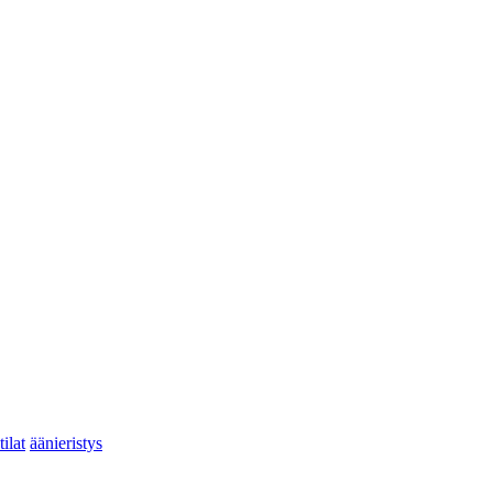
tilat
äänieristys