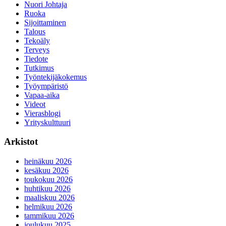
Nuori Johtaja
Ruoka
Sijoittaminen
Talous
Tekoäly
Terveys
Tiedote
Tutkimus
Työntekijäkokemus
Työympäristö
Vapaa-aika
Videot
Vierasblogi
Yrityskulttuuri
Arkistot
heinäkuu 2026
kesäkuu 2026
toukokuu 2026
huhtikuu 2026
maaliskuu 2026
helmikuu 2026
tammikuu 2026
joulukuu 2025