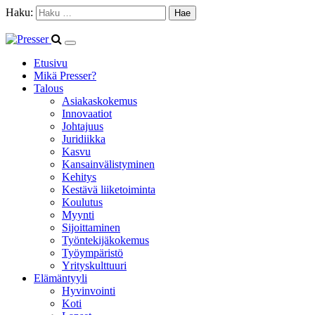
Haku:
Etusivu
Mikä Presser?
Talous
Asiakaskokemus
Innovaatiot
Johtajuus
Juridiikka
Kasvu
Kansainvälistyminen
Kehitys
Kestävä liiketoiminta
Koulutus
Myynti
Sijoittaminen
Työntekijäkokemus
Työympäristö
Yrityskulttuuri
Elämäntyyli
Hyvinvointi
Koti