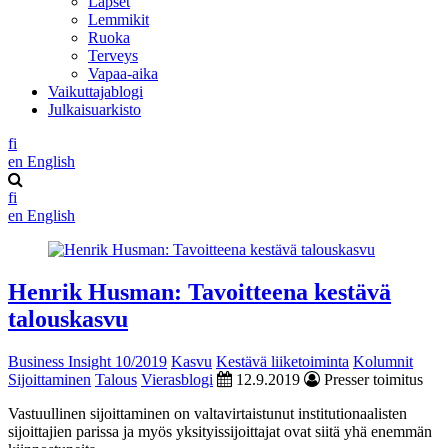
Lapset
Lemmikit
Ruoka
Terveys
Vapaa-aika
Vaikuttajablogi
Julkaisuarkisto
fi
en
English
fi
en
English
Henrik Husman: Tavoitteena kestävä
talouskasvu
Business Insight 10/2019
Kasvu
Kestävä liiketoiminta
Kolumnit
Sijoittaminen
Talous
Vierasblogi
12.9.2019
Presser toimitus
Vastuullinen sijoittaminen on valtavirtaistunut institutionaalisten
sijoittajien parissa ja myös yksityissijoittajat ovat siitä yhä enemmän