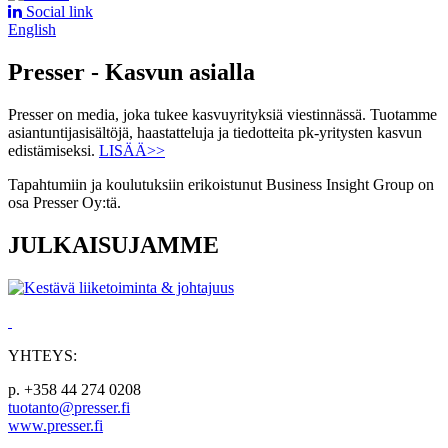
Social link
English
Presser - Kasvun asialla
Presser on media, joka tukee kasvuyrityksiä viestinnässä. Tuotamme
asiantuntijasisältöjä, haastatteluja ja tiedotteita pk-yritysten kasvun
edistämiseksi.
LISÄÄ>>
Tapahtumiin ja koulutuksiin erikoistunut Business Insight Group on
osa Presser Oy:tä.
JULKAISUJAMME
YHTEYS:
p. +358 44 274 0208
tuotanto@presser.fi
www.presser.fi