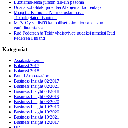
Luottamuksesta juristin tärkein pääoma
Uusi alkoholilaki pidentää Alkojen aukioloaikoja
Miapetra Kumpula-Natri eduskunnasta
Teknologiateollisuuteen
MTV Oy yhdistää kaupalliset toimintonsa kasvun
vauhdittamiseksi
Rud Pedersen ja Tekir yhdistyivät: uudeksi nimeksi Rud
Pedersen Finland
Kategoriat
Asiakaskokemus
Balanssi 2017
Balanssi 2018
Brand Ambassador
Business Insight 02/2017
Business Insight 02/2021
Business Insight 03/2018
Business Insight 03/2019
Business Insight 03/2020
Business Insight 10/2019
Business Insight 10/2020
Business Insight 10/2021
Business Insight 12/2017
HRD