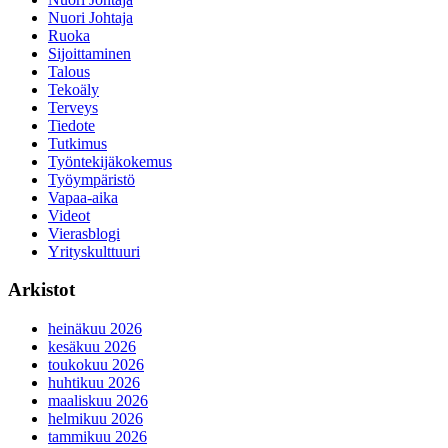
Nuori Johtaja
Ruoka
Sijoittaminen
Talous
Tekoäly
Terveys
Tiedote
Tutkimus
Työntekijäkokemus
Työympäristö
Vapaa-aika
Videot
Vierasblogi
Yrityskulttuuri
Arkistot
heinäkuu 2026
kesäkuu 2026
toukokuu 2026
huhtikuu 2026
maaliskuu 2026
helmikuu 2026
tammikuu 2026