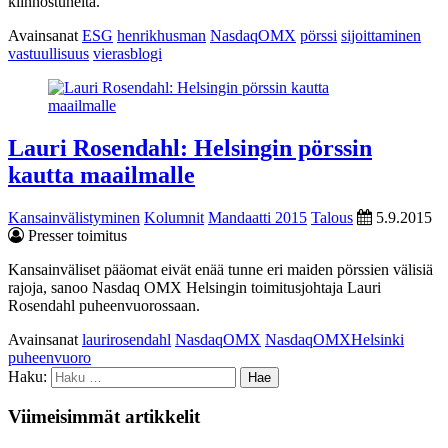
kiinnostuneita.
Avainsanat
ESG
henrikhusman
NasdaqOMX
pörssi
sijoittaminen
vastuullisuus
vierasblogi
Lauri Rosendahl: Helsingin pörssin
kautta maailmalle
Kansainvälistyminen
Kolumnit
Mandaatti 2015
Talous
5.9.2015
Presser toimitus
Kansainväliset pääomat eivät enää tunne eri maiden pörssien välisiä
rajoja, sanoo Nasdaq OMX Helsingin toimitusjohtaja Lauri
Rosendahl puheenvuorossaan.
Avainsanat
laurirosendahl
NasdaqOMX
NasdaqOMXHelsinki
puheenvuoro
Haku:
Viimeisimmät artikkelit