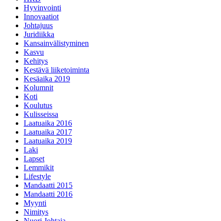
Hyvinvointi
Innovaatiot
Johtajuus
Juridiikka
Kansainvälistyminen
Kasvu
Kehitys
Kestävä liiketoiminta
Kesäaika 2019
Kolumnit
Koti
Koulutus
Kulisseissa
Laatuaika 2016
Laatuaika 2017
Laatuaika 2019
Laki
Lapset
Lemmikit
Lifestyle
Mandaatti 2015
Mandaatti 2016
Myynti
Nimitys
Nuori Johtaja