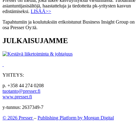
Presser on media, joka tukee kasvuyrityksiä viestinnässä. Tuotamme
asiantuntijasisältöjä, haastatteluja ja tiedotteita pk-yritysten kasvun
edistämiseksi.
LISÄÄ>>
Tapahtumiin ja koulutuksiin erikoistunut Business Insight Group on
osa Presser Oy:tä.
JULKAISUJAMME
YHTEYS:
p. +358 44 274 0208
tuotanto@presser.fi
www.presser.fi
y-tunnus: 2637349-7
© 2026 Presser
–
Publishing Platform by Morgan Digital