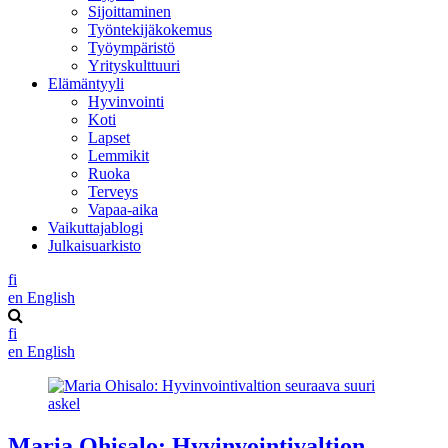
Sijoittaminen
Työntekijäkokemus
Työympäristö
Yrityskulttuuri
Elämäntyyli
Hyvinvointi
Koti
Lapset
Lemmikit
Ruoka
Terveys
Vapaa-aika
Vaikuttajablogi
Julkaisuarkisto
fi
en
English
fi
en
English
Maria Ohisalo: Hyvinvointivaltion