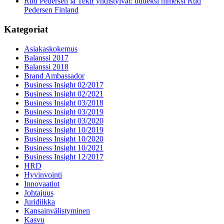
Rud Pedersen ja Tekir yhdistyivät: uudeksi nimeksi Rud
Pedersen Finland
Kategoriat
Asiakaskokemus
Balanssi 2017
Balanssi 2018
Brand Ambassador
Business Insight 02/2017
Business Insight 02/2021
Business Insight 03/2018
Business Insight 03/2019
Business Insight 03/2020
Business Insight 10/2019
Business Insight 10/2020
Business Insight 10/2021
Business Insight 12/2017
HRD
Hyvinvointi
Innovaatiot
Johtajuus
Juridiikka
Kansainvälistyminen
Kasvu