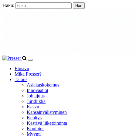
Haku:
Etusivu
Mikä Presser?
Talous
Asiakaskokemus
Innovaatiot
Johtajuus
Juridiikka
Kasvu
Kansainvälistyminen
Kehitys
Kestävä liiketoiminta
Koulutus
Myynti