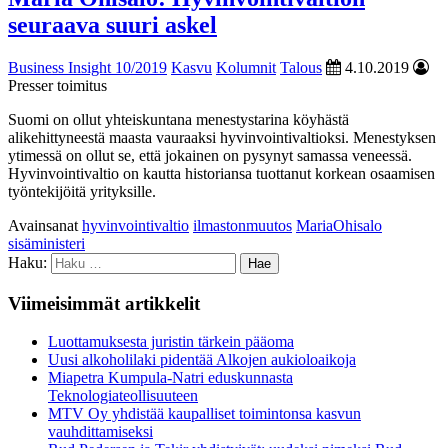
seuraava suuri askel
Business Insight 10/2019
Kasvu
Kolumnit
Talous
4.10.2019
Presser toimitus
Suomi on ollut yhteiskuntana menestystarina köyhästä
alikehittyneestä maasta vauraaksi hyvinvointivaltioksi. Menestyksen
ytimessä on ollut se, että jokainen on pysynyt samassa veneessä.
Hyvinvointivaltio on kautta historiansa tuottanut korkean osaamisen
työntekijöitä yrityksille.
Avainsanat
hyvinvointivaltio
ilmastonmuutos
MariaOhisalo
sisäministeri
Haku:
Viimeisimmät artikkelit
Luottamuksesta juristin tärkein pääoma
Uusi alkoholilaki pidentää Alkojen aukioloaikoja
Miapetra Kumpula-Natri eduskunnasta
Teknologiateollisuuteen
MTV Oy yhdistää kaupalliset toimintonsa kasvun
vauhdittamiseksi