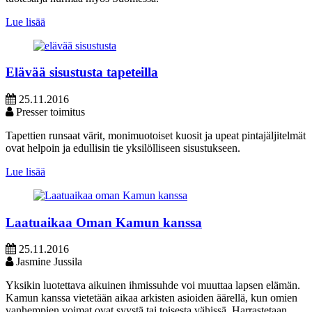
Lue lisää
Elävää sisustusta tapeteilla
25.11.2016
Presser toimitus
Tapettien runsaat värit, monimuotoiset kuosit ja upeat pintajäljitelmät
ovat helpoin ja edullisin tie yksilölliseen sisustukseen.
Lue lisää
Laatuaikaa Oman Kamun kanssa
25.11.2016
Jasmine Jussila
Yksikin luotettava aikuinen ihmissuhde voi muuttaa lapsen elämän.
Kamun kanssa vietetään aikaa arkisten asioiden äärellä, kun omien
vanhempien voimat ovat syystä tai toisesta vähissä. Harrastetaan,