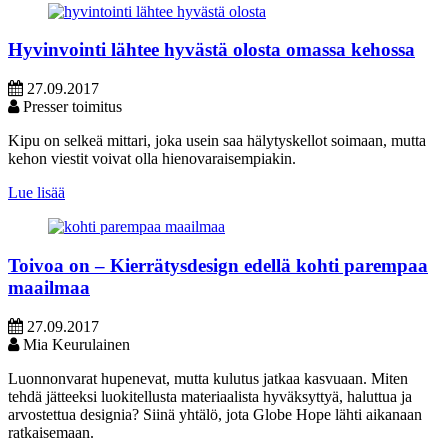
Hyvinvointi lähtee hyvästä olosta omassa kehossa
27.09.2017
Presser toimitus
Kipu on selkeä mittari, joka usein saa hälytyskellot soimaan, mutta
kehon viestit voivat olla hienovaraisempiakin.
Lue lisää
Toivoa on – Kierrätysdesign edellä kohti parempaa
maailmaa
27.09.2017
Mia Keurulainen
Luonnonvarat hupenevat, mutta kulutus jatkaa kasvuaan. Miten
tehdä jätteeksi luokitellusta materiaalista hyväksyttyä, haluttua ja
arvostettua designia? Siinä yhtälö, jota Globe Hope lähti aikanaan
ratkaisemaan.