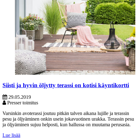
Siisti ja hyvin öljytty terassi on kotisi käyntikortti
29.05.2019
Presser toimitus
Varsinkin avoterassi joutuu pitkän talven aikana lujille ja terassin
pesu ja öljyäminen onkin usein jokavuotinen urakka. Terassin pesu
ja öljyäminen sujuu helposti, kun hallussa on muutama perusasia.
Lue lisää