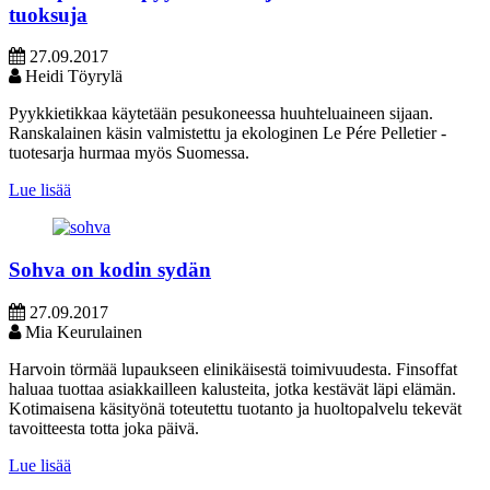
tuoksuja
27.09.2017
Heidi Töyrylä
Pyykkietikkaa käytetään pesukoneessa huuhteluaineen sijaan.
Ranskalainen käsin valmistettu ja ekologinen Le Pére Pelletier -
tuotesarja hurmaa myös Suomessa.
Lue lisää
Sohva on kodin sydän
27.09.2017
Mia Keurulainen
Harvoin törmää lupaukseen elinikäisestä toimivuudesta. Finsoffat
haluaa tuottaa asiakkailleen kalusteita, jotka kestävät läpi elämän.
Kotimaisena käsityönä toteutettu tuotanto ja huoltopalvelu tekevät
tavoitteesta totta joka päivä.
Lue lisää