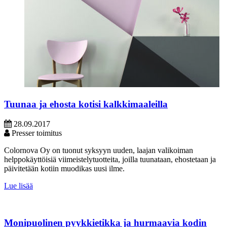
Tuunaa ja ehosta kotisi kalkkimaaleilla
28.09.2017
Presser toimitus
Colornova Oy on tuonut syksyyn uuden, laajan valikoiman
helppokäyttöisiä viimeistelytuotteita, joilla tuunataan, ehostetaan ja
päivitetään kotiin muodikas uusi ilme.
Lue lisää
Monipuolinen pyykkietikka ja hurmaavia kodin