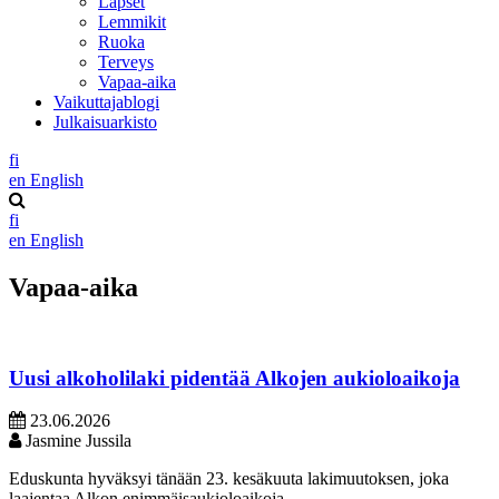
Lapset
Lemmikit
Ruoka
Terveys
Vapaa-aika
Vaikuttajablogi
Julkaisuarkisto
fi
en
English
fi
en
English
Vapaa-aika
Uusi alkoholilaki pidentää Alkojen aukioloaikoja
23.06.2026
Jasmine Jussila
Eduskunta hyväksyi tänään 23. kesäkuuta lakimuutoksen, joka
laajentaa Alkon enimmäisaukioloaikoja.