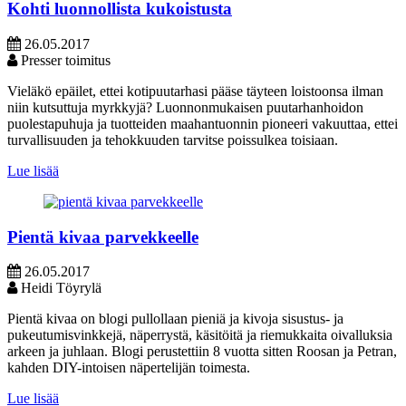
Kohti luonnollista kukoistusta
26.05.2017
Presser toimitus
Vieläkö epäilet, ettei kotipuutarhasi pääse täyteen loistoonsa ilman
niin kutsuttuja myrkkyjä? Luonnonmukaisen puutarhanhoidon
puolestapuhuja ja tuotteiden maahantuonnin pioneeri vakuuttaa, ettei
turvallisuuden ja tehokkuuden tarvitse poissulkea toisiaan.
Lue lisää
Pientä kivaa parvekkeelle
26.05.2017
Heidi Töyrylä
Pientä kivaa on blogi pullollaan pieniä ja kivoja sisustus- ja
pukeutumisvinkkejä, näperrystä, käsitöitä ja riemukkaita oivalluksia
arkeen ja juhlaan. Blogi perustettiin 8 vuotta sitten Roosan ja Petran,
kahden DIY-intoisen näpertelijän toimesta.
Lue lisää