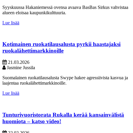
Syyskuussa Hakaniemessä ovensa avaava BasBas Sirkus vahvistaa
alueen eloisaa kaupunkikulttuuria.
Lue lisää
Kotimainen ruokatilausalusta pyrkii haastajaksi
ruokalähettimarkkinoille
21.03.2026
Jasmine Jussila
Suomalainen ruokatilausalusta Swype hakee agressiivista kasvua ja
laajentaa ruokalähettimarkkinoille.
Lue lisää
Tunturivuoristorata Rukalla kerää kansainvälistä
huomiota – katso video!
22.02.2026