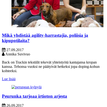
Mikä yhdistää agility-harrastajia, poliisia ja
kipupotilaita?
27.09.2017
Annika Suvivuo
Back on Trackin tekstiilit tekevät yhteistyötä kantajansa kropan
kanssa. Tehonsa vuoksi ne päätyivät hetkeksi jopa doping-kohun
kohteeksi.
Lue lisää
Peurunka tarjoaa irtioton arjesta
26.09.2017