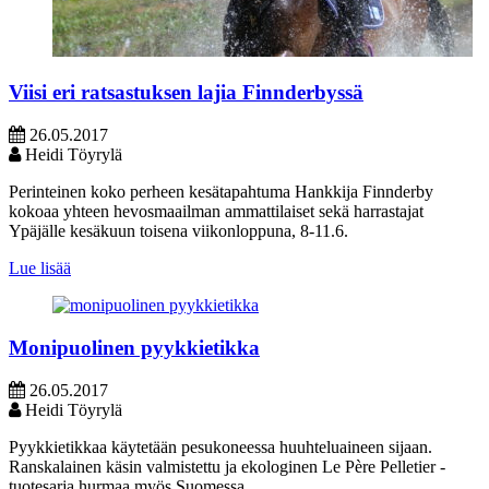
Viisi eri ratsastuksen lajia Finnderbyssä
26.05.2017
Heidi Töyrylä
Perinteinen koko perheen kesätapahtuma Hankkija Finnderby
kokoaa yhteen hevosmaailman ammattilaiset sekä harrastajat
Ypäjälle kesäkuun toisena viikonloppuna, 8-11.6.
Lue lisää
Monipuolinen pyykkietikka
26.05.2017
Heidi Töyrylä
Pyykkietikkaa käytetään pesukoneessa huuhteluaineen sijaan.
Ranskalainen käsin valmistettu ja ekologinen Le Père Pelletier -
tuotesarja hurmaa myös Suomessa.