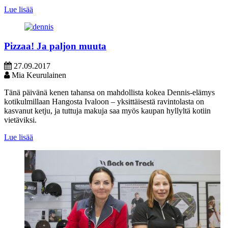
Lue lisää
Pizzaa! Ja paljon muuta
27.09.2017
Mia Keurulainen
Tänä päivänä kenen tahansa on mahdollista kokea Dennis-elämys
kotikulmillaan Hangosta Ivaloon – yksittäisestä ravintolasta on
kasvanut ketju, ja tuttuja makuja saa myös kaupan hyllyltä kotiin
vietäviksi.
Lue lisää