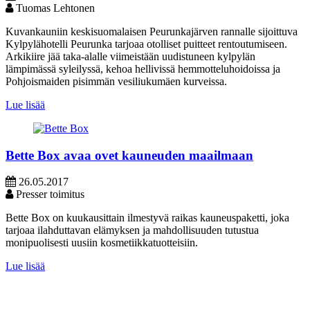
Tuomas Lehtonen
Kuvankauniin keskisuomalaisen Peurunkajärven rannalle sijoittuva
Kylpylähotelli Peurunka tarjoaa otolliset puitteet rentoutumiseen.
Arkikiire jää taka-alalle viimeistään uudistuneen kylpylän
lämpimässä syleilyssä, kehoa hellivissä hemmotteluhoidoissa ja
Pohjoismaiden pisimmän vesiliukumäen kurveissa.
Lue lisää
Bette Box avaa ovet kauneuden maailmaan
26.05.2017
Presser toimitus
Bette Box on kuukausittain ilmestyvä raikas kauneuspaketti, joka
tarjoaa ilahduttavan elämyksen ja mahdollisuuden tutustua
monipuolisesti uusiin kosmetiikkatuotteisiin.
Lue lisää