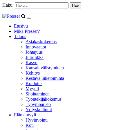
Haku:
Etusivu
Mikä Presser?
Talous
Asiakaskokemus
Innovaatiot
Johtajuus
Juridiikka
Kasvu
Kansainvälistyminen
Kehitys
Kestävä liiketoiminta
Koulutus
Myynti
Sijoittaminen
Työntekijäkokemus
Työympäristö
Yrityskulttuuri
Elämäntyyli
Hyvinvointi
Koti