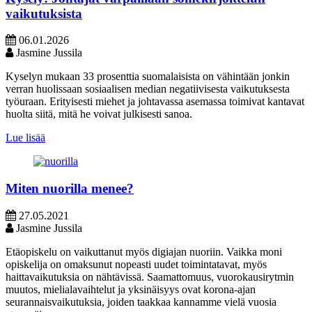
vaikutuksista
06.01.2026
Jasmine Jussila
Kyselyn mukaan 33 prosenttia suomalaisista on vähintään jonkin
verran huolissaan sosiaalisen median negatiivisesta vaikutuksesta
työuraan. Erityisesti miehet ja johtavassa asemassa toimivat kantavat
huolta siitä, mitä he voivat julkisesti sanoa.
Lue lisää
Miten nuorilla menee?
27.05.2021
Jasmine Jussila
Etäopiskelu on vaikuttanut myös digiajan nuoriin. Vaikka moni
opiskelija on omaksunut nopeasti uudet toimintatavat, myös
haittavaikutuksia on nähtävissä. Saamattomuus, vuorokausirytmin
muutos, mielialavaihtelut ja yksinäisyys ovat korona-ajan
seurannaisvaikutuksia, joiden taakkaa kannamme vielä vuosia