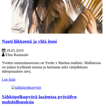
Nauti liikkeestä ja ylitä itsesi
29.05.2019
Elisa Rautasalo
Yvetten uutuuslanseeraus on Yvette x Martina mallisto. Mallistossa
on paljon tyylikästä mustaa ja harmaata sekä väripilkkuna
tiilenpunainen sävy.
Lue lisää
Sähköpolkupyörä laajentaa pyöräilyn
mahdollisuuksia