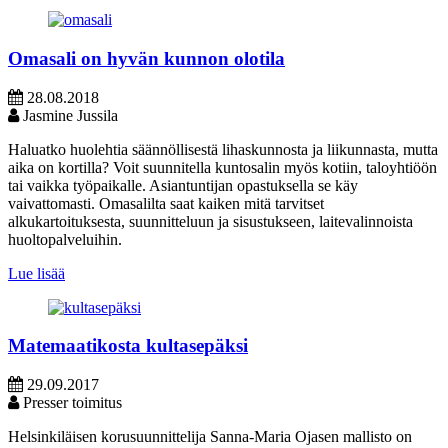
Omasali on hyvän kunnon olotila
28.08.2018
Jasmine Jussila
Haluatko huolehtia säännöllisestä lihaskunnosta ja liikunnasta, mutta
aika on kortilla? Voit suunnitella kuntosalin myös kotiin, taloyhtiöön
tai vaikka työpaikalle. Asiantuntijan opastuksella se käy
vaivattomasti. Omasalilta saat kaiken mitä tarvitset
alkukartoituksesta, suunnitteluun ja sisustukseen, laitevalinnoista
huoltopalveluihin.
Lue lisää
Matemaatikosta kultasepäksi
29.09.2017
Presser toimitus
Helsinkiläisen korusuunnittelija Sanna-Maria Ojasen mallisto on