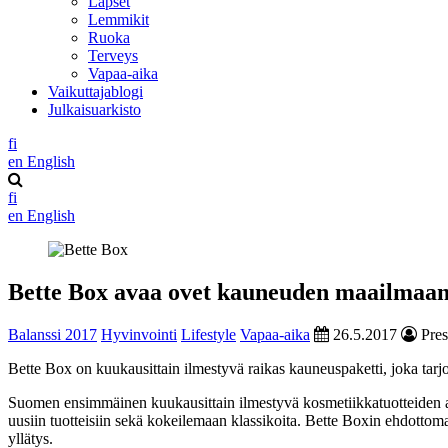
Lapset
Lemmikit
Ruoka
Terveys
Vapaa-aika
Vaikuttajablogi
Julkaisuarkisto
fi
en
English
fi
en
English
Bette Box avaa ovet kauneuden maailmaa
Balanssi 2017
Hyvinvointi
Lifestyle
Vapaa-aika
26.5.2017
Pres
Bette Box on kuukausittain ilmestyvä raikas kauneuspaketti, joka tarj
Suomen ensimmäinen kuukausittain ilmestyvä kosmetiikkatuotteiden
uusiin tuotteisiin sekä kokeilemaan klassikoita. Bette Boxin ehdottoma
yllätys.