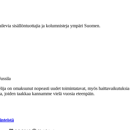
railevia sisällöntuottajia ja kolumnisteja ympäri Suomen.
ussila
elija on omaksunut nopeasti uudet toimintatavat, myös haittavaikutuks
sia, joiden taakkaa kannamme vielä vuosia eteenpäin.
inteistä