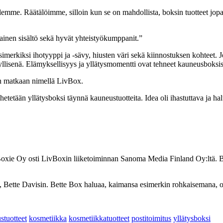
lemme. Räätälöimme, silloin kun se on mahdollista, boksin tuotteet jopa
kainen sisältö sekä hyvät yhteistyökumppanit.”
 esimerkiksi ihotyyppi ja -sävy, hiusten väri sekä kiinnostuksen kohteet
llisenä. Elämyksellisyys ja yllätysmomentti ovat tehneet kauneusboksist
in matkaan nimellä LivBox.
 lähetetään yllätysboksi täynnä kauneustuotteita. Idea oli ihastuttava 
xie Oy osti LivBoxin liiketoiminnan Sanoma Media Finland Oy:ltä. Brän
Bette Davisin. Bette Box haluaa, kaimansa esimerkin rohkaisemana, olla
stuotteet
kosmetiikka
kosmetiikkatuotteet
postitoimitus
yllätysboksi