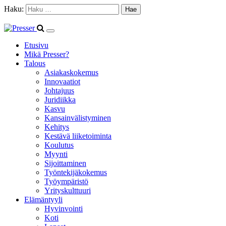
Haku:
Etusivu
Mikä Presser?
Talous
Asiakaskokemus
Innovaatiot
Johtajuus
Juridiikka
Kasvu
Kansainvälistyminen
Kehitys
Kestävä liiketoiminta
Koulutus
Myynti
Sijoittaminen
Työntekijäkokemus
Työympäristö
Yrityskulttuuri
Elämäntyyli
Hyvinvointi
Koti