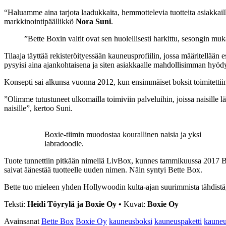
“Haluamme aina tarjota laadukkaita, hemmottelevia tuotteita asiakkail
markkinointipäällikkö
Nora Suni
.
”Bette Boxin valtit ovat sen huolellisesti harkittu, sesongin mu
Tilaaja täyttää rekisteröityessään kauneusprofiilin, jossa määritellään
pysyisi aina ajankohtaisena ja siten asiakkaalle mahdollisimman hyödy
Konsepti sai alkunsa vuonna 2012, kun ensimmäiset boksit toimitetti
”Olimme tutustuneet ulkomailla toimiviin palveluihin, joissa naisille
naisille”, kertoo Suni.
Boxie-tiimin muodostaa kourallinen naisia ja yksi
labradoodle.
Tuote tunnettiin pitkään nimellä LivBox, kunnes tammikuussa 2017 Bo
saivat äänestää tuotteelle uuden nimen. Näin syntyi Bette Box.
Bette tuo mieleen yhden Hollywoodin kulta-ajan suurimmista tähdistä, 
Teksti:
Heidi Töyrylä ja Boxie Oy •
Kuvat:
Boxie Oy
Avainsanat
Bette Box
Boxie Oy
kauneusboksi
kauneuspaketti
kauneu