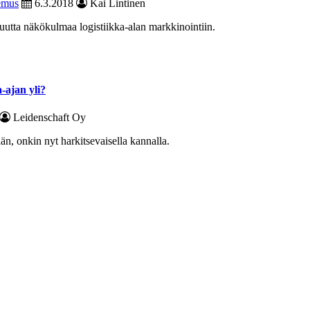
emus
6.3.2018
Kai Lintinen
utta näkökulmaa logistiikka-alan markkinointiin.
a-ajan yli?
Leidenschaft Oy
ään, onkin nyt harkitsevaisella kannalla.