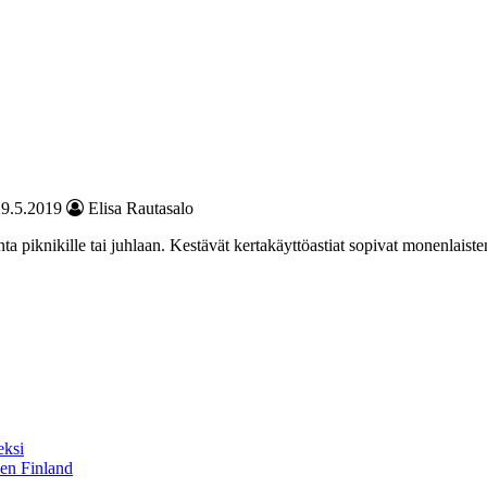
29.5.2019
Elisa Rautasalo
ta piknikille tai juhlaan. Kestävät kertakäyttöastiat sopivat monenlaiste
eksi
sen Finland