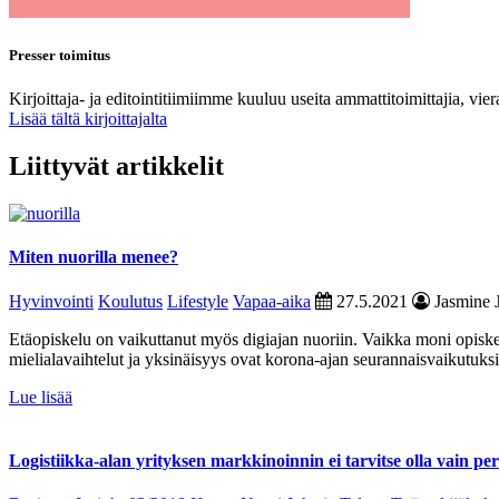
Presser toimitus
Kirjoittaja- ja editointitiimiimme kuuluu useita ammattitoimittajia, vie
Lisää tältä kirjoittajalta
Liittyvät artikkelit
Miten nuorilla menee?
Hyvinvointi
Koulutus
Lifestyle
Vapaa-aika
27.5.2021
Jasmine J
Etäopiskelu on vaikuttanut myös digiajan nuoriin. Vaikka moni opisk
mielialavaihtelut ja yksinäisyys ovat korona-ajan seurannaisvaikutuk
Lue lisää
Logistiikka-alan yrityksen markkinoinnin ei tarvitse olla vain per