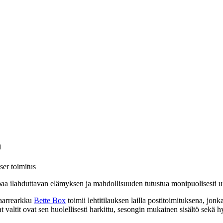
n
ser toimitus
oaa ilahduttavan elämyksen ja mahdollisuuden tutustua monipuolisesti uu
 aarrearkku
Bette Box
toimii lehtitilauksen lailla postitoimituksena, jonk
t valtit ovat sen huolellisesti harkittu, sesongin mukainen sisältö sekä