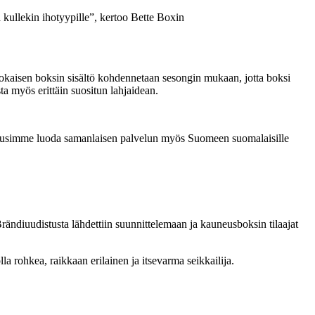
 kullekin ihotyypille”, kertoo Bette Boxin
. Jokaisen boksin sisältö kohdennetaan sesongin mukaan, jotta boksi
a myös erittäin suositun lahjaidean.
ja halusimme luoda samanlaisen palvelun myös Suomeen suomalaisille
diuudistusta lähdettiin suunnittelemaan ja kauneusboksin tilaajat
 rohkea, raikkaan erilainen ja itsevarma seikkailija.