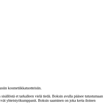
siin kosmetiikkatuotteisiin.
a sisällöstä et tarkalleen vielä tiedä. Boksin avulla pääsee tutustumaan
 hyvät yhteistyökumppanit. Boksin saaminen on joka kerta iloinen