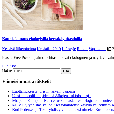
Kaunis kattaus ekologisilla kertakäyttöastioilla
Kestävä liiketoiminta
Kesäaika 2019
Lifestyle
Ruoka
Vapaa-aika
Plastic Free Picksin palmunlehtiastiat ovat ekologinen ja näyttävä valin
Lue lisää
Haku:
Viimeisimmät artikkelit
Luottamuksesta juristin tärkein pääoma
Uusi alkoholilaki pidentää Alkojen aukioloaikoja
Miapetra Kumpula-Natri eduskunnasta Teknologiateollisuuteen
MTV Oy yhdistää kaupalliset toimintonsa kasvun vauhdittamis
Rud Pedersen ja Tekir yhdistyivät: uudeksi nimeksi Rud Peder