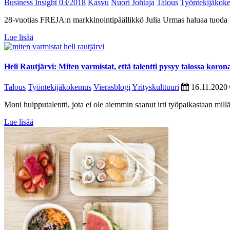
Business Insight 03/2018
Kasvu
Nuori Johtaja
Talous
Työntekijäkok
28-vuotias FREJA:n markkinointipäällikkö Julia Urmas haluaa tuoda u
Lue lisää
Heli Rautjärvi: Miten varmistat, että talentti pysyy talossa koron
Talous
Työntekijäkokemus
Vierasblogi
Yrityskulttuuri
16.11.2020
Moni huipputalentti, jota ei ole aiemmin saanut irti työpaikastaan mill
Lue lisää