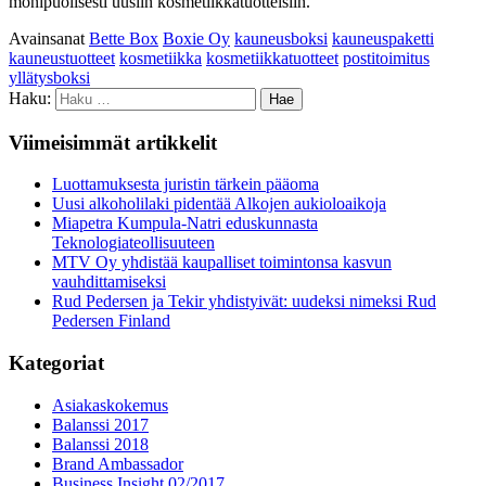
monipuolisesti uusiin kosmetiikkatuotteisiin.
Avainsanat
Bette Box
Boxie Oy
kauneusboksi
kauneuspaketti
kauneustuotteet
kosmetiikka
kosmetiikkatuotteet
postitoimitus
yllätysboksi
Haku:
Viimeisimmät artikkelit
Luottamuksesta juristin tärkein pääoma
Uusi alkoholilaki pidentää Alkojen aukioloaikoja
Miapetra Kumpula-Natri eduskunnasta
Teknologiateollisuuteen
MTV Oy yhdistää kaupalliset toimintonsa kasvun
vauhdittamiseksi
Rud Pedersen ja Tekir yhdistyivät: uudeksi nimeksi Rud
Pedersen Finland
Kategoriat
Asiakaskokemus
Balanssi 2017
Balanssi 2018
Brand Ambassador
Business Insight 02/2017