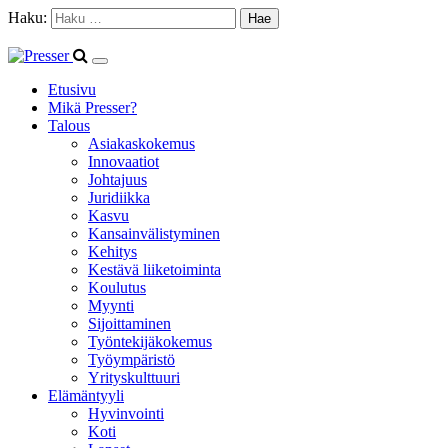
Haku:
Etusivu
Mikä Presser?
Talous
Asiakaskokemus
Innovaatiot
Johtajuus
Juridiikka
Kasvu
Kansainvälistyminen
Kehitys
Kestävä liiketoiminta
Koulutus
Myynti
Sijoittaminen
Työntekijäkokemus
Työympäristö
Yrityskulttuuri
Elämäntyyli
Hyvinvointi
Koti