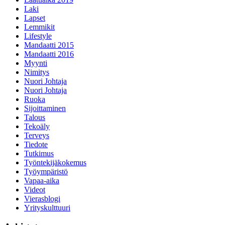
Laki
Lapset
Lemmikit
Lifestyle
Mandaatti 2015
Mandaatti 2016
Myynti
Nimitys
Nuori Johtaja
Nuori Johtaja
Ruoka
Sijoittaminen
Talous
Tekoäly
Terveys
Tiedote
Tutkimus
Työntekijäkokemus
Työympäristö
Vapaa-aika
Videot
Vierasblogi
Yrityskulttuuri