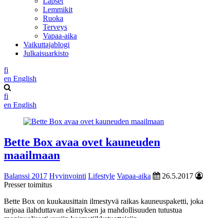
Lapset
Lemmikit
Ruoka
Terveys
Vapaa-aika
Vaikuttajablogi
Julkaisuarkisto
fi
en
English
fi
en
English
Bette Box avaa ovet kauneuden
maailmaan
Balanssi 2017
Hyvinvointi
Lifestyle
Vapaa-aika
26.5.2017
Presser toimitus
Bette Box on kuukausittain ilmestyvä raikas kauneuspaketti, joka
tarjoaa ilahduttavan elämyksen ja mahdollisuuden tutustua