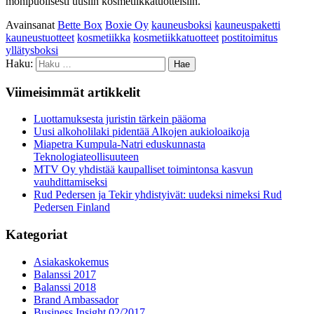
monipuolisesti uusiin kosmetiikkatuotteisiin.
Avainsanat
Bette Box
Boxie Oy
kauneusboksi
kauneuspaketti
kauneustuotteet
kosmetiikka
kosmetiikkatuotteet
postitoimitus
yllätysboksi
Haku:
Viimeisimmät artikkelit
Luottamuksesta juristin tärkein pääoma
Uusi alkoholilaki pidentää Alkojen aukioloaikoja
Miapetra Kumpula-Natri eduskunnasta
Teknologiateollisuuteen
MTV Oy yhdistää kaupalliset toimintonsa kasvun
vauhdittamiseksi
Rud Pedersen ja Tekir yhdistyivät: uudeksi nimeksi Rud
Pedersen Finland
Kategoriat
Asiakaskokemus
Balanssi 2017
Balanssi 2018
Brand Ambassador
Business Insight 02/2017