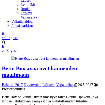
Lapset
Lemmikit
Ruoka
Terveys
Vapaa-aika
Vaikuttajablogi
Julkaisuarkisto
fi
en
English
fi
en
English
Bette Box avaa ovet kauneuden
maailmaan
Balanssi 2017
Hyvinvointi
Lifestyle
Vapaa-aika
26.5.2017
Presser toimitus
Bette Box on kuukausittain ilmestyvä raikas kauneuspaketti, joka
tarjoaa ilahduttavan elämyksen ja mahdollisuuden tutustua