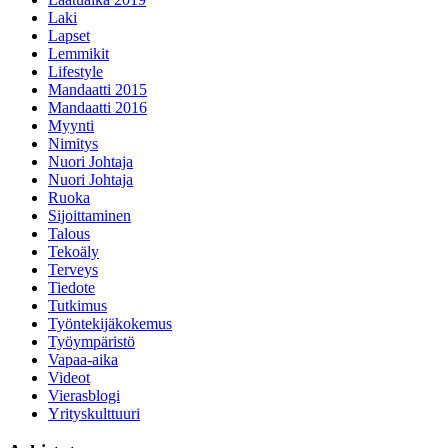
Laki
Lapset
Lemmikit
Lifestyle
Mandaatti 2015
Mandaatti 2016
Myynti
Nimitys
Nuori Johtaja
Nuori Johtaja
Ruoka
Sijoittaminen
Talous
Tekoäly
Terveys
Tiedote
Tutkimus
Työntekijäkokemus
Työympäristö
Vapaa-aika
Videot
Vierasblogi
Yrityskulttuuri