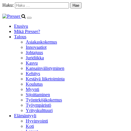
Haku:
Etusivu
Mikä Presser?
Talous
Asiakaskokemus
Innovaatiot
Johtajuus
Juridiikka
Kasvu
Kansainvälistyminen
Kehitys
Kestävä liiketoiminta
Koulutus
Myynti
Sijoittaminen
Työntekijäkokemus
Työympäristö
Yrityskulttuuri
Elämäntyyli
Hyvinvointi
Koti