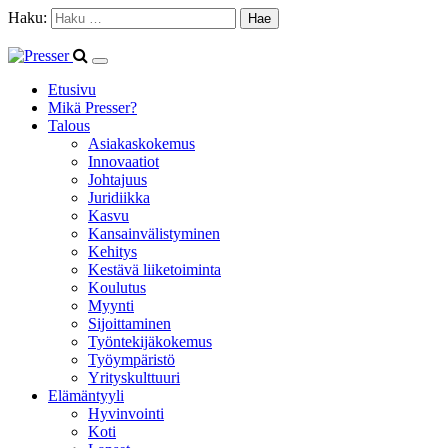
Haku:
Etusivu
Mikä Presser?
Talous
Asiakaskokemus
Innovaatiot
Johtajuus
Juridiikka
Kasvu
Kansainvälistyminen
Kehitys
Kestävä liiketoiminta
Koulutus
Myynti
Sijoittaminen
Työntekijäkokemus
Työympäristö
Yrityskulttuuri
Elämäntyyli
Hyvinvointi
Koti