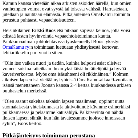
Kamun kanssa vietetään aikaa arkisten asioiden äärellä, kun omien
vanhempien voimat ovat syystä tai toisesta vähissä. Harrastetaan,
jutellaan ja nautitaan elämästä. Pitkäjänteinen OmaKamu-toiminta
perustuu puhtaasti vapaaehtoisuuteen.
Helsinkiläinen
Erkki Böös
etsi pitkään sopivaa keinoa, jolla voisi
edistää lasten hyvinvointia vapaaehtoistoiminnan kautta.
Pankkimaailman johtotehtävissä työskennellyt Böös tykästyi
OmaKamu ry
:n toimintaan luettuaan yhdistyksestä kertovan
lehtiartikkelin pari vuotta sitten.
”Olin itse vaikea nuori ja tiedän, kuinka helposti asiat olisivat
voineet suistua raiteiltaan ilman yksittäisiä herättelijöitä ja hyvää
kaveriverkostoa. Myös oma isäsuhteeni oli rikkinäinen.” Kolmen
aikuisen lapsen isä viettää nyt yhteistä OmaKamu-aikaa 9-vuotiaan,
isänsä menettäneen Joonan kanssa 2-4 kertaa kuukaudessa arkisen
puuhastelun merkeissä.
”Olen saanut sukeltaa takaisin lapsen maailmaan, oppinut uutta
suomalaisesta yhteiskunnasta ja aktivoitunut: käymme esimerkiksi
pulkkamäessä ja pelaamme katusählyä. Palkitsevinta on nähdä
iloisen lapsen silmät, kun hän tavatessamme juoksee innoissaan
syliin”, Böös kertoo.
Pitkäjänteisyys toiminnan perustana