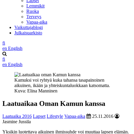
Lapset
Lemmikit
Ruoka
Terveys
Vapaa-aika
Vaikuttajablogi
Julkaisuarkisto
fi
en
English
fi
en
English
Kamuksi voi ryhtyä kuka tahansa tasapainoinen
aikuinen, ikään ja yhteiskuntaluokkaan katsomatta.
Kuva: Elina Manninen
Laatuaikaa Oman Kamun kanssa
Laatuaika 2016
Lapset
Lifestyle
Vapaa-aika
25.11.2016
Jasmine Jussila
Yksikin luotettava aikuinen ihmissuhde voi muuttaa lapsen elämän.