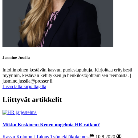
Jasmine Jussila
Intohimoinen kestävän kasvun puolestapuhuja. Kirjoittaa erityisesti
myynnin, kestävän kehityksen ja henkilöstöjohtamisen teemoista. |
jasmine.jussila@presser.fi
Lisää tältä kirjoittajalta
Liittyvät artikkelit
Mikko Koskinen: Kenen ongelmia HR ratkoo?
Kasvu
Kolumnit
Talous
Työntekijäkokemus
10.8.2020