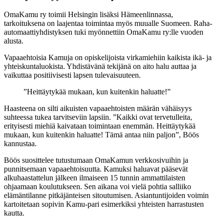
OmaKamu ry toimii Helsingin lisäksi Hämeenlinnassa,
tarkoituksena on laajentaa toimintaa myös muualle Suomeen. Raha-
automaattiyhdistyksen tuki myönnettiin OmaKamu ry:lle vuoden
alusta.
Vapaaehtoisia Kamuja on opiskelijoista virkamiehiin kaikista ikä- ja
yhteiskuntaluokista. Yhdistävänä tekijänä on aito halu auttaa ja
vaikuttaa positiivisesti lapsen tulevaisuuteen.
”Heittäytykää mukaan, kun kuitenkin haluatte!”
Haasteena on silti aikuisten vapaaehtoisten määrän vähäisyys
suhteessa tukea tarvitseviin lapsiin. ”Kaikki ovat tervetulleita,
erityisesti miehiä kaivataan toimintaan enemmän. Heittäytykää
mukaan, kun kuitenkin haluatte! Tämä antaa niin paljon”, Böös
kannustaa.
Böös suosittelee tutustumaan OmaKamun verkkosivuihin ja
punnitsemaan vapaaehtoisuutta. Kamuksi haluavat pääsevät
alkuhaastattelun jälkeen ilmaiseen 15 tunnin ammattilaisten
ohjaamaan koulutukseen. Sen aikana voi vielä pohtia salliiko
elämäntilanne pitkäjänteisen sitoutumisen. Asiantuntijoiden voimin
kartoitetaan sopivin Kamu-pari esimerkiksi yhteisten harrastusten
kautta.