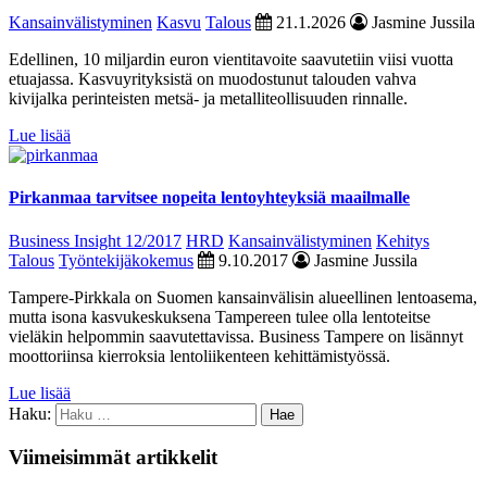
Kansainvälistyminen
Kasvu
Talous
21.1.2026
Jasmine Jussila
Edellinen, 10 miljardin euron vientitavoite saavutetiin viisi vuotta
etuajassa. Kasvuyrityksistä on muodostunut talouden vahva
kivijalka perinteisten metsä- ja metalliteollisuuden rinnalle.
Lue lisää
Pirkanmaa tarvitsee nopeita lentoyhteyksiä maailmalle
Business Insight 12/2017
HRD
Kansainvälistyminen
Kehitys
Talous
Työntekijäkokemus
9.10.2017
Jasmine Jussila
Tampere-Pirkkala on Suomen kansainvälisin alueellinen lentoasema,
mutta isona kasvukeskuksena Tampereen tulee olla lentoteitse
vieläkin helpommin saavutettavissa. Business Tampere on lisännyt
moottoriinsa kierroksia lentoliikenteen kehittämistyössä.
Lue lisää
Haku:
Viimeisimmät artikkelit