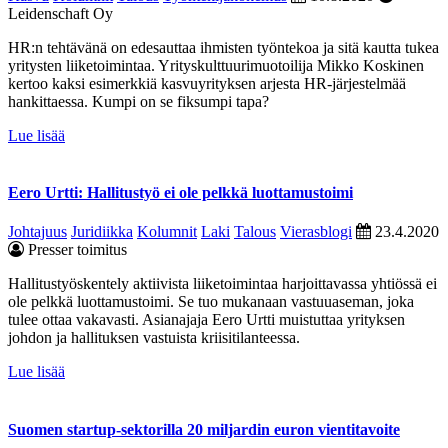
Leidenschaft Oy
HR:n tehtävänä on edesauttaa ihmisten työntekoa ja sitä kautta tukea
yritysten liiketoimintaa. Yrityskulttuurimuotoilija Mikko Koskinen
kertoo kaksi esimerkkiä kasvuyrityksen arjesta HR-järjestelmää
hankittaessa. Kumpi on se fiksumpi tapa?
Lue lisää
Eero Urtti: Hallitustyö ei ole pelkkä luottamustoimi
Johtajuus
Juridiikka
Kolumnit
Laki
Talous
Vierasblogi
23.4.2020
Presser toimitus
Hallitustyöskentely aktiivista liiketoimintaa harjoittavassa yhtiössä ei
ole pelkkä luottamustoimi. Se tuo mukanaan vastuuaseman, joka
tulee ottaa vakavasti. Asianajaja Eero Urtti muistuttaa yrityksen
johdon ja hallituksen vastuista kriisitilanteessa.
Lue lisää
Suomen startup-sektorilla 20 miljardin euron vientitavoite