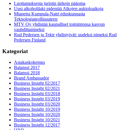
Luottamuksesta juristin tärkein pääoma
Uusi alkoholilaki pidentää Alkojen aukioloaikoja
Miapetra Kumpula-Natri eduskunnasta
Teknologiateollisuuteen
MTV Oy yhdistää kaupalliset toimintonsa kasvun
vauhdittamiseksi
Rud Pedersen ja Tekir yhdistyivät: uudeksi nimeksi Rud
Pedersen Finland
Kategoriat
Asiakaskokemus
Balanssi 2017
Balanssi 2018
Brand Ambassador
Business Insight 02/2017
Business Insight 02/2021
Business Insight 03/2018
Business Insight 03/2019
Business Insight 03/2020
Business Insight 10/2019
Business Insight 10/2020
Business Insight 10/2021
Business Insight 12/2017