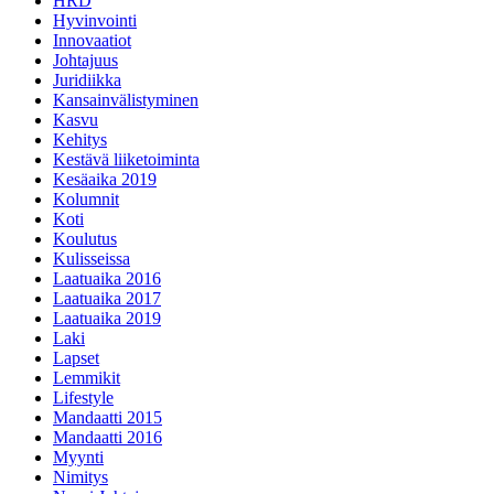
HRD
Hyvinvointi
Innovaatiot
Johtajuus
Juridiikka
Kansainvälistyminen
Kasvu
Kehitys
Kestävä liiketoiminta
Kesäaika 2019
Kolumnit
Koti
Koulutus
Kulisseissa
Laatuaika 2016
Laatuaika 2017
Laatuaika 2019
Laki
Lapset
Lemmikit
Lifestyle
Mandaatti 2015
Mandaatti 2016
Myynti
Nimitys