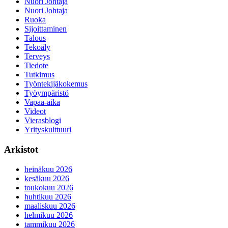
Nuori Johtaja
Nuori Johtaja
Ruoka
Sijoittaminen
Talous
Tekoäly
Terveys
Tiedote
Tutkimus
Työntekijäkokemus
Työympäristö
Vapaa-aika
Videot
Vierasblogi
Yrityskulttuuri
Arkistot
heinäkuu 2026
kesäkuu 2026
toukokuu 2026
huhtikuu 2026
maaliskuu 2026
helmikuu 2026
tammikuu 2026