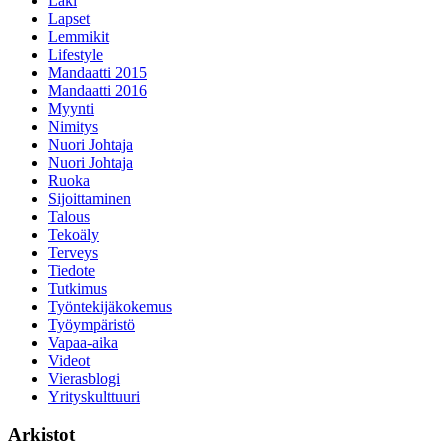
Laki
Lapset
Lemmikit
Lifestyle
Mandaatti 2015
Mandaatti 2016
Myynti
Nimitys
Nuori Johtaja
Nuori Johtaja
Ruoka
Sijoittaminen
Talous
Tekoäly
Terveys
Tiedote
Tutkimus
Työntekijäkokemus
Työympäristö
Vapaa-aika
Videot
Vierasblogi
Yrityskulttuuri
Arkistot