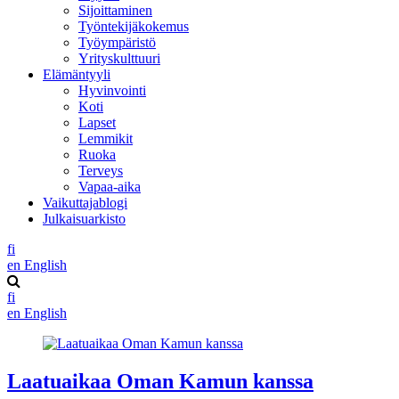
Sijoittaminen
Työntekijäkokemus
Työympäristö
Yrityskulttuuri
Elämäntyyli
Hyvinvointi
Koti
Lapset
Lemmikit
Ruoka
Terveys
Vapaa-aika
Vaikuttajablogi
Julkaisuarkisto
fi
en
English
fi
en
English
Laatuaikaa Oman Kamun kanssa