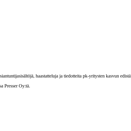
ntuntijasisältöjä, haastatteluja ja tiedotteita pk-yritysten kasvun edist
sa Presser Oy:tä.