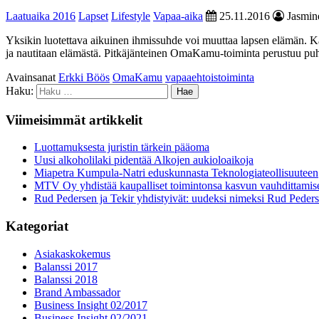
Laatuaika 2016
Lapset
Lifestyle
Vapaa-aika
25.11.2016
Jasmine
Yksikin luotettava aikuinen ihmissuhde voi muuttaa lapsen elämän. Kam
ja nautitaan elämästä. Pitkäjänteinen OmaKamu-toiminta perustuu puh
Avainsanat
Erkki Böös
OmaKamu
vapaaehtoistoiminta
Haku:
Viimeisimmät artikkelit
Luottamuksesta juristin tärkein pääoma
Uusi alkoholilaki pidentää Alkojen aukioloaikoja
Miapetra Kumpula-Natri eduskunnasta Teknologiateollisuuteen
MTV Oy yhdistää kaupalliset toimintonsa kasvun vauhdittamis
Rud Pedersen ja Tekir yhdistyivät: uudeksi nimeksi Rud Peder
Kategoriat
Asiakaskokemus
Balanssi 2017
Balanssi 2018
Brand Ambassador
Business Insight 02/2017
Business Insight 02/2021