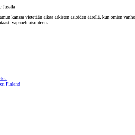
 Jussila
un kanssa vietetään aikaa arkisten asioiden äärellä, kun omien vanhemp
taasti vapaaehtoisuuteen.
eksi
sen Finland