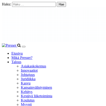
Haku:
Etusivu
Mikä Presser?
Talous
Asiakaskokemus
Innovaatiot
Johtajuus
Juridiikka
Kasvu
Kansainvälistyminen
Kehitys
Kestävä liiketoiminta
Koulutus
Myynti