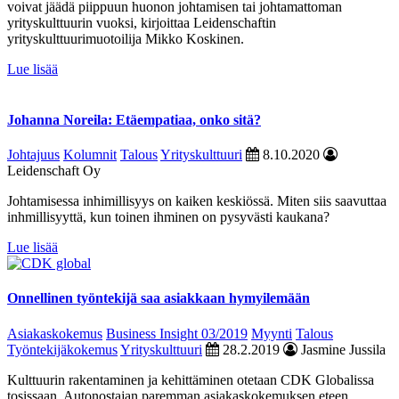
voivat jäädä piippuun huonon johtamisen tai johtamattoman
yrityskulttuurin vuoksi, kirjoittaa Leidenschaftin
yrityskulttuurimuotoilija Mikko Koskinen.
Lue lisää
Johanna Noreila: Etäempatiaa, onko sitä?
Johtajuus
Kolumnit
Talous
Yrityskulttuuri
8.10.2020
Leidenschaft Oy
Johtamisessa inhimillisyys on kaiken keskiössä. Miten siis saavuttaa
inhmillisyyttä, kun toinen ihminen on pysyvästi kaukana?
Lue lisää
Onnellinen työntekijä saa asiakkaan hymyilemään
Asiakaskokemus
Business Insight 03/2019
Myynti
Talous
Työntekijäkokemus
Yrityskulttuuri
28.2.2019
Jasmine Jussila
Kulttuurin rakentaminen ja kehittäminen otetaan CDK Globalissa
tosissaan. Autonostajan paremman asiakaskokemuksen eteen