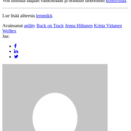
Voit tutustua laajaan valikoimaan ja brändiin tarkemmin
kotisivuilla
.
Lue lisää aiheesta
lemmikit
.
Avainsanat
agility
Back on Track
Jenna Hiltunen
Krista Virtanen
Welltex
Jaa: