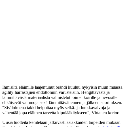
Ihmisiltä eläimille laajentunut brändi kuuluu nykyisin muun muassa
agility-harrastajien ehdottomiin varusteisiin. Hengittävästä ja
lämmittävästä materiaalista valmistetut loimet koirille ja hevosille
ehkäisevät vammoja sekä lämmittävät ennen ja jälkeen suorituksen.
“Sisäloimena takki helpottaa myös selkä- ja lonkkavaivoja ja
vähentää jopa eläimen tarvetta kipulääkitykseen”, Virtanen kertoo.
Uusia tuotteita kehitetään jatkuvasti asiakkaiden tarpeiden mukaan.