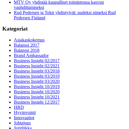
MTV Oy yhdistää kaupalliset toimintonsa kasvun
vauhdittamiseksi
Rud Pedersen ja Tekir yhdistyivät: uudeksi nimeksi Rud
Pedersen Finland
Kategoriat
Asiakaskokemus
Balanssi 2017
Balanssi 2018
Brand Ambassador
Business Insight 02/2017
Business Insight 02/2021
Business Insight 03/2018
Business Insight 03/2019
Business Insight 03/2020
Business Insight 10/2019
Business Insight 10/2020
Business Insight 10/2021
Business Insight 12/2017
HRD
Hyvinvointi
Innovaatiot
Johtajuus
Juridiikka