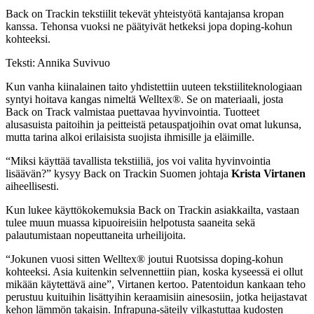
Back on Trackin tekstiilit tekevät yhteistyötä kantajansa kropan
kanssa. Tehonsa vuoksi ne päätyivät hetkeksi jopa doping-kohun
kohteeksi.
Teksti: Annika Suvivuo
Kun vanha kiinalainen taito yhdistettiin uuteen tekstiiliteknologiaan
syntyi hoitava kangas nimeltä Welltex®. Se on materiaali, josta
Back on Track valmistaa puettavaa hyvinvointia. Tuotteet
alusasuista paitoihin ja peitteistä petauspatjoihin ovat omat lukunsa,
mutta tarina alkoi erilaisista suojista ihmisille ja eläimille.
“Miksi käyttää tavallista tekstiiliä, jos voi valita hyvinvointia
lisäävän?” kysyy Back on Trackin Suomen johtaja
Krista Virtanen
aiheellisesti.
Kun lukee käyttökokemuksia Back on Trackin asiakkailta, vastaan
tulee muun muassa kipuoireisiin helpotusta saaneita sekä
palautumistaan nopeuttaneita urheilijoita.
“Jokunen vuosi sitten Welltex® joutui Ruotsissa doping-kohun
kohteeksi. Asia kuitenkin selvennettiin pian, koska kyseessä ei ollut
mikään käytettävä aine”, Virtanen kertoo. Patentoidun kankaan teho
perustuu kuituihin lisättyihin keraamisiin ainesosiin, jotka heijastavat
kehon lämmön takaisin. Infrapuna-säteily vilkastuttaa kudosten