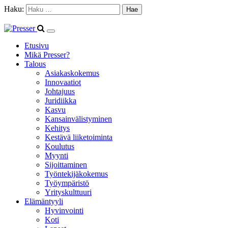
Haku:
Etusivu
Mikä Presser?
Talous
Asiakaskokemus
Innovaatiot
Johtajuus
Juridiikka
Kasvu
Kansainvälistyminen
Kehitys
Kestävä liiketoiminta
Koulutus
Myynti
Sijoittaminen
Työntekijäkokemus
Työympäristö
Yrityskulttuuri
Elämäntyyli
Hyvinvointi
Koti