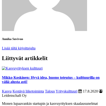
Annika Suvivuo
Lisää tältä kirjoittajalta
Liittyvät artikkelit
Mikko Koskinen: Hyvä idea, huono toteutus – kulttuurilla on
väliä alusta asti!
Kasvu
Kestävä liiketoiminta
Talous
Yrityskulttuuri
17.8.2020
Leidenschaft Oy
Monen lupaavankin startupin ja kasvuyrityksen skaalausunelmat