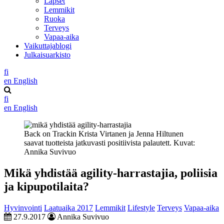
Lapset
Lemmikit
Ruoka
Terveys
Vapaa-aika
Vaikuttajablogi
Julkaisuarkisto
fi
en
English
fi
en
English
Back on Trackin Krista Virtanen ja Jenna Hiltunen
saavat tuotteista jatkuvasti positiivista palautett. Kuvat:
Annika Suvivuo
Mikä yhdistää agility-harrastajia, poliisia
ja kipupotilaita?
Hyvinvointi
Laatuaika 2017
Lemmikit
Lifestyle
Terveys
Vapaa-aika
27.9.2017
Annika Suvivuo