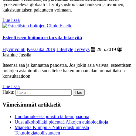
työskentelevä globaali IT-yritys uskoo coachauksen ja avoimen,
kaksisuuntaisen palautteen voimaan.
Lue lisää
Esteettiseen hoitoon ei tarvita tekosyitä
Hyvinvointi
Kesäaika 2019
Lifestyle
Terveys
29.5.2019
Jasmine Jussila
Itseensä saa ja kannattaa panostaa. Jos jokin asia vaivaa, esteettisten
hoitojen asiantuntija suosittelee hakeutumaan alan ammattilaisen
konsultaatioon.
Lue lisää
Haku:
Viimeisimmät artikkelit
Luottamuksesta juristin tärkein pääoma
Uusi alkoholilaki pidentää Alkojen aukioloaikoja
Miapetra Kumpula-Natri eduskunnasta
Teknologiateollisuuteen