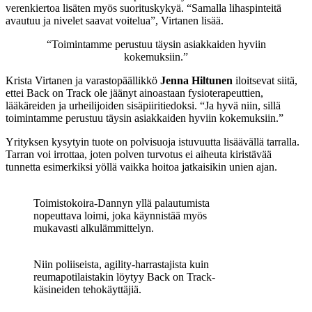
verenkiertoa lisäten myös suorituskykyä. “Samalla lihaspinteitä
avautuu ja nivelet saavat voitelua”, Virtanen lisää.
“Toimintamme perustuu täysin asiakkaiden hyviin
kokemuksiin.”
Krista Virtanen ja varastopäällikkö
Jenna Hiltunen
iloitsevat siitä,
ettei Back on Track ole jäänyt ainoastaan fysioterapeuttien,
lääkäreiden ja urheilijoiden sisäpiiritiedoksi. “Ja hyvä niin, sillä
toimintamme perustuu täysin asiakkaiden hyviin kokemuksiin.”
Yrityksen kysytyin tuote on polvisuoja istuvuutta lisäävällä tarralla.
Tarran voi irrottaa, joten polven turvotus ei aiheuta kiristävää
tunnetta esimerkiksi yöllä vaikka hoitoa jatkaisikin unien ajan.
Toimistokoira-Dannyn yllä palautumista
nopeuttava loimi, joka käynnistää myös
mukavasti alkulämmittelyn.
Niin poliiseista, agility-harrastajista kuin
reumapotilaistakin löytyy Back on Track-
käsineiden tehokäyttäjiä.