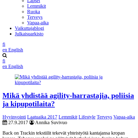
Lapset
Lemmikit
Ruoka
Terveys
Vapaa-aika
Vaikuttajablogi
Julkaisuarkisto
fi
en
English
fi
en
English
Mikä yhdistää agility-harrastajia, poliisia
ja kipupotilaita?
Hyvinvointi
Laatuaika 2017
Lemmikit
Lifestyle
Terveys
Vapaa-aika
27.9.2017
Annika Suvivuo
Back on Trackin tekstiilit tekevät yhteistyötä kantajansa kropan