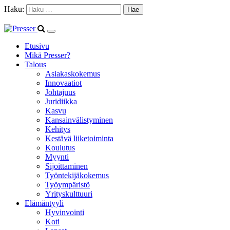
Haku:
Etusivu
Mikä Presser?
Talous
Asiakaskokemus
Innovaatiot
Johtajuus
Juridiikka
Kasvu
Kansainvälistyminen
Kehitys
Kestävä liiketoiminta
Koulutus
Myynti
Sijoittaminen
Työntekijäkokemus
Työympäristö
Yrityskulttuuri
Elämäntyyli
Hyvinvointi
Koti