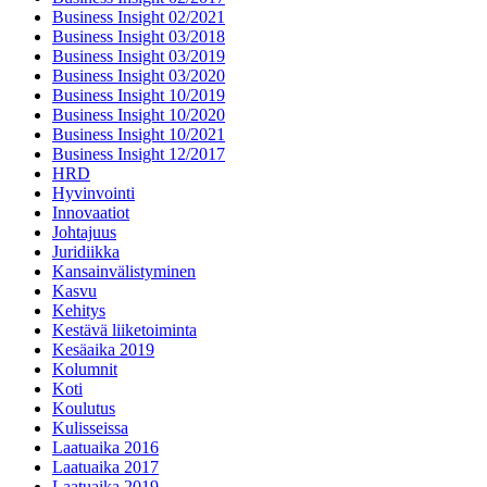
Business Insight 02/2021
Business Insight 03/2018
Business Insight 03/2019
Business Insight 03/2020
Business Insight 10/2019
Business Insight 10/2020
Business Insight 10/2021
Business Insight 12/2017
HRD
Hyvinvointi
Innovaatiot
Johtajuus
Juridiikka
Kansainvälistyminen
Kasvu
Kehitys
Kestävä liiketoiminta
Kesäaika 2019
Kolumnit
Koti
Koulutus
Kulisseissa
Laatuaika 2016
Laatuaika 2017
Laatuaika 2019