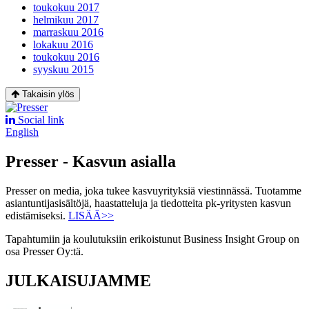
toukokuu 2017
helmikuu 2017
marraskuu 2016
lokakuu 2016
toukokuu 2016
syyskuu 2015
Takaisin ylös
Social link
English
Presser - Kasvun asialla
Presser on media, joka tukee kasvuyrityksiä viestinnässä. Tuotamme
asiantuntijasisältöjä, haastatteluja ja tiedotteita pk-yritysten kasvun
edistämiseksi.
LISÄÄ>>
Tapahtumiin ja koulutuksiin erikoistunut Business Insight Group on
osa Presser Oy:tä.
JULKAISUJAMME