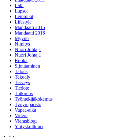
Laki
Lapset
Lemmikit
Lifestyle
Mandaatti 2015
Mandaatti 2016
Myynti
Nimitys
Nuori Johtaja
Nuori Johtaja
Ruoka
Sijoittaminen
Talous
Tekoäly
Terveys
Tiedote
Tutkimus
Työntekijäkokemus
Työympäristö
Vapaa-aika
Videot
Vierasblogi
Yrityskulttuuri