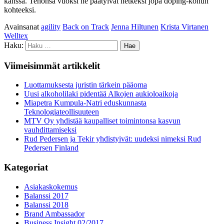
kanssa. Tehonsa vuoksi ne päätyivät hetkeksi jopa doping-kohun
kohteeksi.
Avainsanat
agility
Back on Track
Jenna Hiltunen
Krista Virtanen
Welltex
Haku:
Viimeisimmät artikkelit
Luottamuksesta juristin tärkein pääoma
Uusi alkoholilaki pidentää Alkojen aukioloaikoja
Miapetra Kumpula-Natri eduskunnasta
Teknologiateollisuuteen
MTV Oy yhdistää kaupalliset toimintonsa kasvun
vauhdittamiseksi
Rud Pedersen ja Tekir yhdistyivät: uudeksi nimeksi Rud
Pedersen Finland
Kategoriat
Asiakaskokemus
Balanssi 2017
Balanssi 2018
Brand Ambassador
Business Insight 02/2017