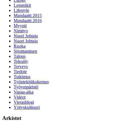
Lapset
Lemmikit
Lifestyle
Mandaatti 2015
Mandaatti 2016
Myynti
Nimitys
Nuori Johtaja
Nuori Johtaja
Ruoka
Sijoittaminen
Talous
Tekoäly
Terveys
Tiedote
Tutkimus
Työntekijäkokemus
Työympäristö
Vapaa-aika
Videot
Vierasblogi
Yrityskulttuuri
Arkistot