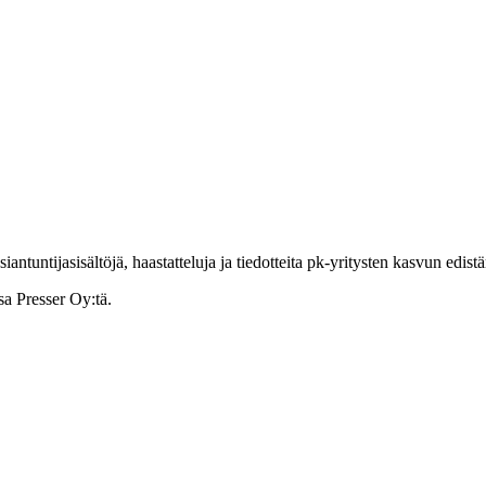
ntuntijasisältöjä, haastatteluja ja tiedotteita pk-yritysten kasvun edist
sa Presser Oy:tä.