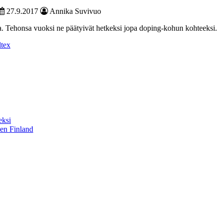
27.9.2017
Annika Suvivuo
sa. Tehonsa vuoksi ne päätyivät hetkeksi jopa doping-kohun kohteeksi.
ltex
eksi
sen Finland