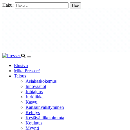
Haku:
Etusivu
Mikä Presser?
Talous
Asiakaskokemus
Innovaatiot
Johtajuus
Juridiikka
Kasvu
Kansainvälistyminen
Kehitys
Kestävä liiketoiminta
Koulutus
Myynti