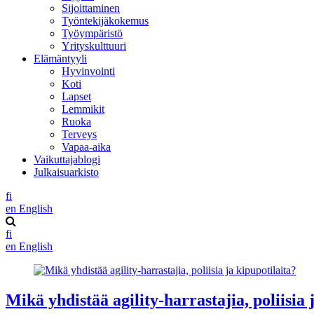
Sijoittaminen
Työntekijäkokemus
Työympäristö
Yrityskulttuuri
Elämäntyyli
Hyvinvointi
Koti
Lapset
Lemmikit
Ruoka
Terveys
Vapaa-aika
Vaikuttajablogi
Julkaisuarkisto
fi
en
English
fi
en
English
Mikä yhdistää agility-harrastajia, poliisia 