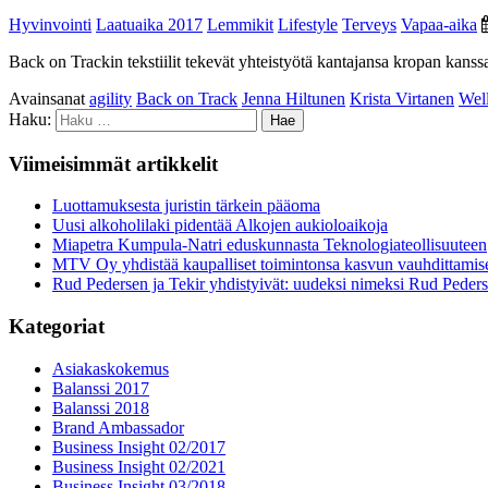
Hyvinvointi
Laatuaika 2017
Lemmikit
Lifestyle
Terveys
Vapaa-aika
Back on Trackin tekstiilit tekevät yhteistyötä kantajansa kropan kans
Avainsanat
agility
Back on Track
Jenna Hiltunen
Krista Virtanen
Wel
Haku:
Viimeisimmät artikkelit
Luottamuksesta juristin tärkein pääoma
Uusi alkoholilaki pidentää Alkojen aukioloaikoja
Miapetra Kumpula-Natri eduskunnasta Teknologiateollisuuteen
MTV Oy yhdistää kaupalliset toimintonsa kasvun vauhdittamis
Rud Pedersen ja Tekir yhdistyivät: uudeksi nimeksi Rud Peder
Kategoriat
Asiakaskokemus
Balanssi 2017
Balanssi 2018
Brand Ambassador
Business Insight 02/2017
Business Insight 02/2021
Business Insight 03/2018