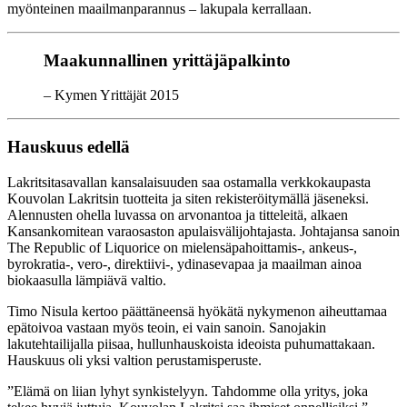
myönteinen maailmanparannus – lakupala kerrallaan.
Maakunnallinen yrittäjäpalkinto
– Kymen Yrittäjät 2015
Hauskuus edellä
Lakritsitasavallan kansalaisuuden saa ostamalla verkkokaupasta
Kouvolan Lakritsin tuotteita ja siten rekisteröitymällä jäseneksi.
Alennusten ohella luvassa on arvonantoa ja titteleitä, alkaen
Kansankomitean varaosaston apulaisvälijohtajasta. Johtajansa sanoin
The Republic of Liquorice on mielensäpahoittamis-, ankeus-,
byrokratia-, vero-, direktiivi-, ydinasevapaa ja maailman ainoa
biokaasulla lämpiävä valtio.
Timo Nisula kertoo päättäneensä hyökätä nykymenon aiheuttamaa
epätoivoa vastaan myös teoin, ei vain sanoin. Sanojakin
lakutehtailijalla piisaa, hullunhauskoista ideoista puhumattakaan.
Hauskuus oli yksi valtion perustamisperuste.
”Elämä on liian lyhyt synkistelyyn. Tahdomme olla yritys, joka