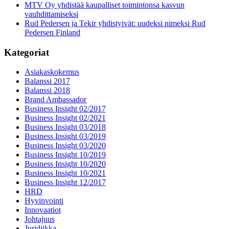
MTV Oy yhdistää kaupalliset toimintonsa kasvun
vauhdittamiseksi
Rud Pedersen ja Tekir yhdistyivät: uudeksi nimeksi Rud
Pedersen Finland
Kategoriat
Asiakaskokemus
Balanssi 2017
Balanssi 2018
Brand Ambassador
Business Insight 02/2017
Business Insight 02/2021
Business Insight 03/2018
Business Insight 03/2019
Business Insight 03/2020
Business Insight 10/2019
Business Insight 10/2020
Business Insight 10/2021
Business Insight 12/2017
HRD
Hyvinvointi
Innovaatiot
Johtajuus
Juridiikka