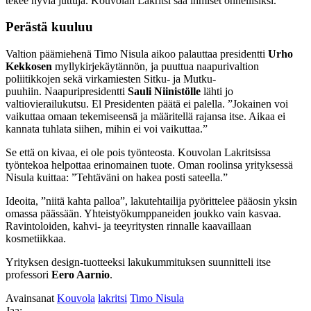
tekee hyviä juttuja. Kouvolan Lakritsi saa ihmiset onnellisiksi.”
Perästä kuuluu
Valtion päämiehenä Timo Nisula aikoo palauttaa presidentti
Urho
Kekkosen
myllykirjekäytännön, ja puuttua naapurivaltion
poliitikkojen sekä virkamiesten Sitku- ja Mutku-
puuhiin. Naapuripresidentti
Sauli Niinistölle
lähti jo
valtiovierailukutsu. El Presidenten päätä ei palella. ”Jokainen voi
vaikuttaa omaan tekemiseensä ja määritellä rajansa itse. Aikaa ei
kannata tuhlata siihen, mihin ei voi vaikuttaa.”
Se että on kivaa, ei ole pois työnteosta. Kouvolan Lakritsissa
työntekoa helpottaa erinomainen tuote. Oman roolinsa yrityksessä
Nisula kuittaa: ”Tehtäväni on hakea posti sateella.”
Ideoita, ”niitä kahta palloa”, lakutehtailija pyörittelee pääosin yksin
omassa päässään. Yhteistyökumppaneiden joukko vain kasvaa.
Ravintoloiden, kahvi- ja teeyritysten rinnalle kaavaillaan
kosmetiikkaa.
Yrityksen design-tuotteeksi lakukummituksen suunnitteli itse
professori
Eero Aarnio
.
Avainsanat
Kouvola
lakritsi
Timo Nisula
Jaa: