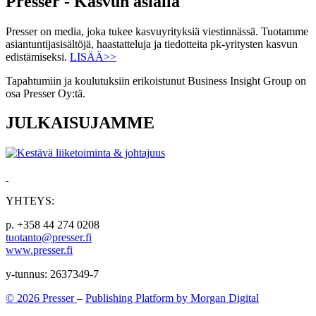
Presser - Kasvun asialla
Presser on media, joka tukee kasvuyrityksiä viestinnässä. Tuotamme
asiantuntijasisältöjä, haastatteluja ja tiedotteita pk-yritysten kasvun
edistämiseksi.
LISÄÄ>>
Tapahtumiin ja koulutuksiin erikoistunut Business Insight Group on
osa Presser Oy:tä.
JULKAISUJAMME
YHTEYS:
p. +358 44 274 0208
tuotanto@presser.fi
www.presser.fi
y-tunnus: 2637349-7
© 2026 Presser
–
Publishing Platform by Morgan Digital