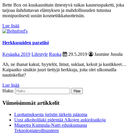
Bette Box on kuukausittain ilmestyvä raikas kauneuspaketti, joka
tarjoaa ilahduttavan elämyksen ja mahdollisuuden tutustua
monipuolisesti uusiin kosmetiikkatuotteisiin.
Lue lisää
Herkkusuiden paratiisi
Kesäaika 2019
Lifestyle
Ruoka
29.5.2019
Jasmine Jussila
Ah, ne ihanat kakut, hyytelöt, limut, suklaat, keksit ja kastikkeet…
Kaipaatko sinäkin juuri tiettyjä herkkuja, joita olet ulkomailla
nautiskellut?
Lue lisää
Haku:
Viimeisimmät artikkelit
Luottamuksesta juristin tärkein pääoma
Uusi alkoholilaki pidentää Alkojen aukioloaikoja
Miapetra Kumpula-Natri eduskunnasta
Teknologiateollisuuteen