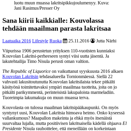
luotu muun muassa lakritsipikkujoulumenyy. Kuva:
Jani Rasimus/Presser Oy
Sana kiirii kaikkialle: Kouvolassa
tehdään maailman parasta lakritsaa
Laatuaika 2016
Lifestyle
Ruoka
25.11.2016
Jutta Närhi
Viipurissa 1906 perustetun yrityksen 110-vuotisten kunniaksi
Kouvolan Lakritsi-perheeseen syntyi viisi uutta jäsentä. Ja
lakutehtailija Timo Nisula perusti oman valtion.
The Republic of Liquorice
on vaikuttanut syyskuusta 2016 alkaen
Kouvolan Lakritsin
tehdasalueella Tornionmäessä. Siellä 22
vahvasti lakusitoutunutta Kouvolan lakritsilaista tekee pitkälti
käsityönä toimitettavaksi ympäri maailmaa tuotteita, joita on jo
pitkälti parikymmentä, perinteisistä lakupaloista marmeladiin.
Tuoreimpia lakumakuja on muun muassa terva.
Kouvolasta on tulossa maailman lakritsipääkaupunki. On myös
syntynyt uusi, Kouvolan Lakritsia himoava heimo. Onko kyseessä
vallankumous? Maapallon makeinta ja ehkä myös itsenäistä
suurvaltaa lujalla, mutta positiivisen lakritsaisella kädellä ohjaava
El
Presidente
Nisula rauhoittelee, että meneillään on korkeintaan