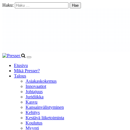
Haku:
Etusivu
Mikä Presser?
Talous
Asiakaskokemus
Innovaatiot
Johtajuus
Juridiikka
Kasvu
Kansainvälistyminen
Kehitys
Kestävä liiketoiminta
Koulutus
Myynti