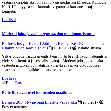
vastaavaksi johtajaksi on valittu kansanedustaja Miapetra Kumpula-
Natri. Hän pyytää eduskunnalta vapautusta kansanedustajan
toimesta.
Lue lisää
Moderni johtaja vaalii organisaation monimuotoisuutta
Business Insight 10/2021
Johtajuus
Kehitys
Kestävä liiketoiminta
Nimitys
Nuori Johtaja
Talous
19.10.2021
Jasmine Jussila
Yritysjohdolta vaaditaan entistä enemmän itsensä likoon laittamista,
yhdessä tekemistä ja sosiaalisia taitoja. Moderni johtaja osaa jakaa
vastuuta ja turvautuu matalalla kynnyksellä myös ulkopuoliseen
sparrausapuun – kaikkea ei tarvitse osata itse.
Lue lisää
Bette Box avaa ovet kauneuden maailmaan
Balanssi 2017
Hyvinvointi
Lifestyle
Vapaa-aika
26.5.2017
Presser toimitus