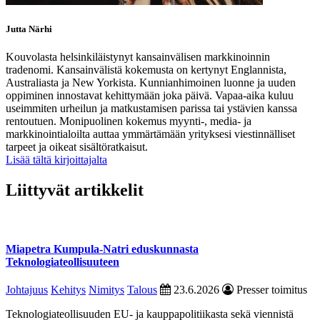
Jutta Närhi
Kouvolasta helsinkiläistynyt kansainvälisen markkinoinnin
tradenomi. Kansainvälistä kokemusta on kertynyt Englannista,
Australiasta ja New Yorkista. Kunnianhimoinen luonne ja uuden
oppiminen innostavat kehittymään joka päivä. Vapaa-aika kuluu
useimmiten urheilun ja matkustamisen parissa tai ystävien kanssa
rentoutuen. Monipuolinen kokemus myynti-, media- ja
markkinointialoilta auttaa ymmärtämään yrityksesi viestinnälliset
tarpeet ja oikeat sisältöratkaisut.
Lisää tältä kirjoittajalta
Liittyvät artikkelit
Miapetra Kumpula-Natri eduskunnasta
Teknologiateollisuuteen
Johtajuus
Kehitys
Nimitys
Talous
23.6.2026
Presser toimitus
Teknologiateollisuuden EU- ja kauppapolitiikasta sekä viennistä