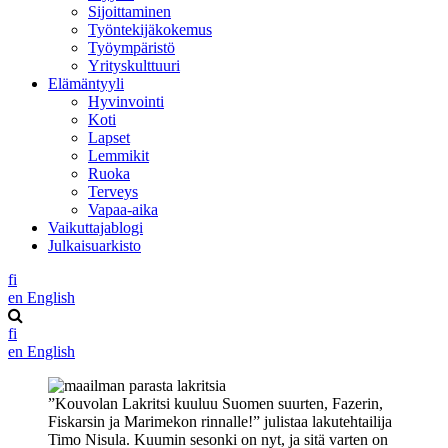
Sijoittaminen
Työntekijäkokemus
Työympäristö
Yrityskulttuuri
Elämäntyyli
Hyvinvointi
Koti
Lapset
Lemmikit
Ruoka
Terveys
Vapaa-aika
Vaikuttajablogi
Julkaisuarkisto
fi
en
English
fi
en
English
”Kouvolan Lakritsi kuuluu Suomen suurten, Fazerin,
Fiskarsin ja Marimekon rinnalle!” julistaa lakutehtailija
Timo Nisula. Kuumin sesonki on nyt, ja sitä varten on