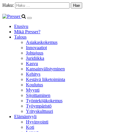
Haku:
Etusivu
Mikä Presser?
Talous
Asiakaskokemus
Innovaatiot
Johtajuus
Juridiikka
Kasvu
Kansainvälistyminen
Kehitys
Kestävä liiketoiminta
Koulutus
Myynti
Sijoittaminen
Työntekijäkokemus
Työympäristö
Yrityskulttuuri
Elämäntyyli
Hyvinvointi
Koti