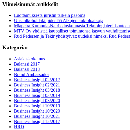
Viimeisimmät artikkelit
Luottamuksesta juristin tärkein pääoma
Uusi alkoholilaki pidentää Alkojen aukioloaikoja
Miapetra Kumpula-Natri eduskunnasta Teknologiateollisuuteen
MTV Oy yhdistää kaupalliset toimintonsa kasvun vauhdittamis
Rud Pedersen ja Tekir yhdistyivät: uudeksi nimeksi Rud Peder
Kategoriat
Asiakaskokemus
Balanssi 2017
Balanssi 2018
Brand Ambassador
Business Insight 02/2017
Business Insight 02/2021
Business Insight 03/2018
Business Insight 03/2019
Business Insight 03/2020
Business Insight 10/2019
Business Insight 10/2020
Business Insight 10/2021
Business Insight 12/2017
HRD