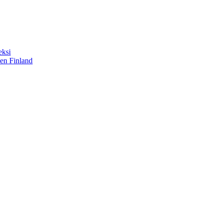
eksi
sen Finland