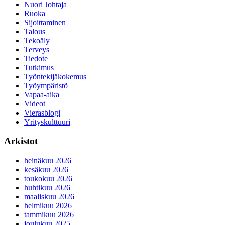
Nuori Johtaja
Ruoka
Sijoittaminen
Talous
Tekoäly
Terveys
Tiedote
Tutkimus
Työntekijäkokemus
Työympäristö
Vapaa-aika
Videot
Vierasblogi
Yrityskulttuuri
Arkistot
heinäkuu 2026
kesäkuu 2026
toukokuu 2026
huhtikuu 2026
maaliskuu 2026
helmikuu 2026
tammikuu 2026
joulukuu 2025