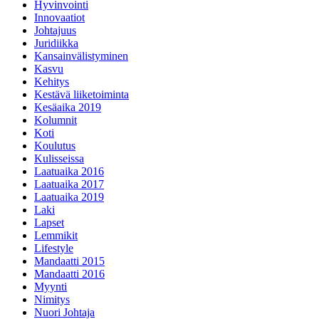
Hyvinvointi
Innovaatiot
Johtajuus
Juridiikka
Kansainvälistyminen
Kasvu
Kehitys
Kestävä liiketoiminta
Kesäaika 2019
Kolumnit
Koti
Koulutus
Kulisseissa
Laatuaika 2016
Laatuaika 2017
Laatuaika 2019
Laki
Lapset
Lemmikit
Lifestyle
Mandaatti 2015
Mandaatti 2016
Myynti
Nimitys
Nuori Johtaja