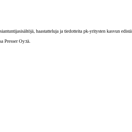
ntuntijasisältöjä, haastatteluja ja tiedotteita pk-yritysten kasvun edist
sa Presser Oy:tä.