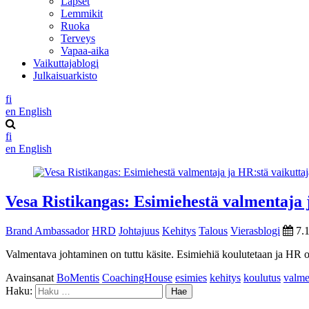
Lapset
Lemmikit
Ruoka
Terveys
Vapaa-aika
Vaikuttajablogi
Julkaisuarkisto
fi
en
English
fi
en
English
Vesa Ristikangas: Esimiehestä valmentaja 
Brand Ambassador
HRD
Johtajuus
Kehitys
Talous
Vierasblogi
7.
Valmentava johtaminen on tuttu käsite. Esimiehiä koulutetaan ja HR on
Avainsanat
BoMentis
CoachingHouse
esimies
kehitys
koulutus
valm
Haku: