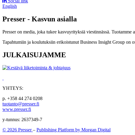
Social link
English
Presser - Kasvun asialla
Presser on media, joka tukee kasvuyrityksiä viestinnässä. Tuotamme asia
Tapahtumiin ja koulutuksiin erikoistunut Business Insight Group on o
JULKAISUJAMME
YHTEYS:
p. +358 44 274 0208
tuotanto@presser.fi
www.presser.fi
y-tunnus: 2637349-7
© 2026 Presser
–
Publishing Platform by Morgan Digital