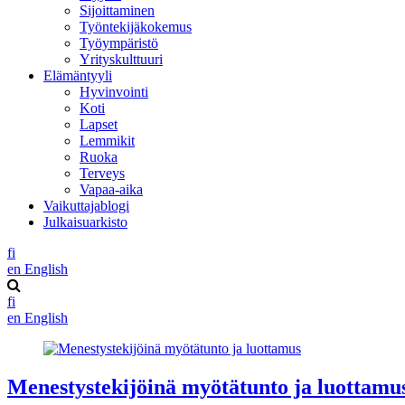
Sijoittaminen
Työntekijäkokemus
Työympäristö
Yrityskulttuuri
Elämäntyyli
Hyvinvointi
Koti
Lapset
Lemmikit
Ruoka
Terveys
Vapaa-aika
Vaikuttajablogi
Julkaisuarkisto
fi
en
English
fi
en
English
Menestystekijöinä myötätunto ja luottamu