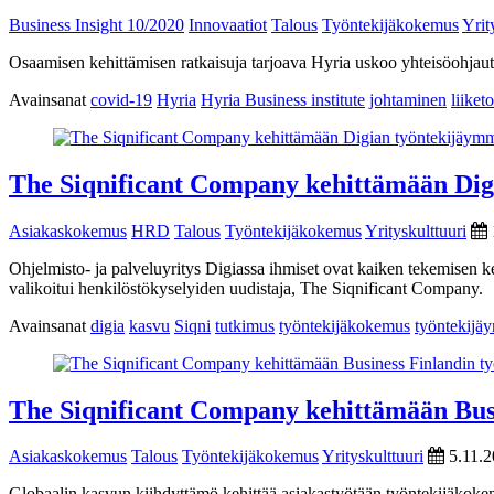
Business Insight 10/2020
Innovaatiot
Talous
Työntekijäkokemus
Yrit
Osaamisen kehittämisen ratkaisuja tarjoava Hyria uskoo yhteisöohjau
Avainsanat
covid-19
Hyria
Hyria Business institute
johtaminen
liiket
The Siqnificant Company kehittämään Dig
Asiakaskokemus
HRD
Talous
Työntekijäkokemus
Yrityskulttuuri
Ohjelmisto- ja palveluyritys Digiassa ihmiset ovat kaiken tekemisen 
valikoitui henkilöstökyselyiden uudistaja, The Siqnificant Company.
Avainsanat
digia
kasvu
Siqni
tutkimus
työntekijäkokemus
työntekijä
The Siqnificant Company kehittämään Bus
Asiakaskokemus
Talous
Työntekijäkokemus
Yrityskulttuuri
5.11.
Globaalin kasvun kiihdyttämö kehittää asiakastyötään työntekijäkoke