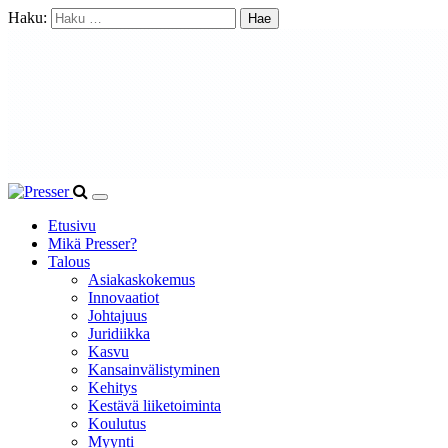
Haku:
Etusivu
Mikä Presser?
Talous
Asiakaskokemus
Innovaatiot
Johtajuus
Juridiikka
Kasvu
Kansainvälistyminen
Kehitys
Kestävä liiketoiminta
Koulutus
Myynti