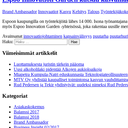
Brand Ambassador
Innovaatiot
Kasvu
Kehitys
Talous
Työntekijäkok
Espoon kaupungilla on työntekijöitä lähes 14 000. Isona työnantajana 
myös Espoo Innovation Garden -yhteisössä, joka rakentaa uusille menes
Avainsanat
innovaatiojohtaminen
kansainvälisyys
puutarha
puutarhur
Haku:
Viimeisimmät artikkelit
Luottamuksesta juristin tärkein pääoma
Uusi alkoholilaki pidentää Alkojen aukioloaikoja
Miapetra Kumpula-Natri eduskunnasta Teknologiateollisuuteen
MTV Oy yhdistää kaupalliset toimintonsa kasvun vauhdittamis
Rud Pedersen ja Tekir yhdistyivät: uudeksi nimeksi Rud Peder
Kategoriat
Asiakaskokemus
Balanssi 2017
Balanssi 2018
Brand Ambassador
Business Insight 02/2017