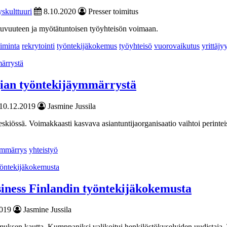
yskulttuuri
8.10.2020
Presser toimitus
tuvuuteen ja myötätuntoisen työyhteisön voimaan.
oiminta
rekrytointi
työntekijäkokemus
työyhteisö
vuorovaikutus
yrittäjy
ian työntekijäymmärrystä
10.12.2019
Jasmine Jussila
keskiössä. Voimakkaasti kasvava asiantuntijaorganisaatio vaihtoi peri
ymmärrys
yhteistyö
iness Finlandin työntekijäkokemusta
2019
Jasmine Jussila
muksen kautta. Kumppaniksi valikoitui henkilöstökyselyiden uudistaja