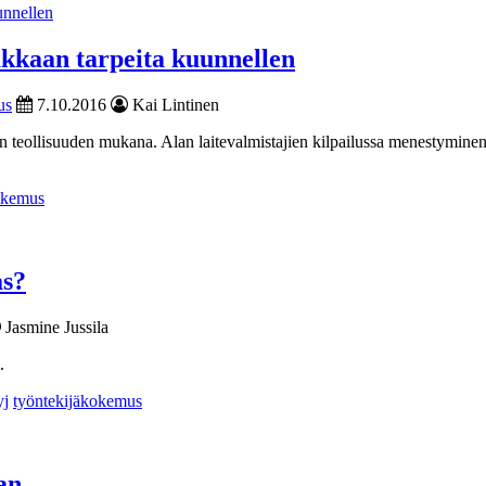
akkaan tarpeita kuunnellen
us
7.10.2016
Kai Lintinen
teollisuuden mukana. Alan laitevalmistajien kilpailussa menestyminen
okemus
as?
Jasmine Jussila
.
j
työntekijäkokemus
an