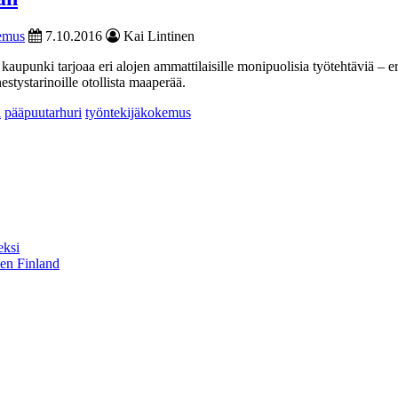
emus
7.10.2016
Kai Lintinen
kaupunki tarjoaa eri alojen ammattilaisille monipuolisia työtehtäviä – 
tystarinoille otollista maaperää.
i
pääpuutarhuri
työntekijäkokemus
eksi
sen Finland