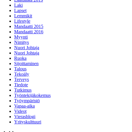
Laki
Lapset
Lemmikit
Lifestyle
Mandaatti 2015
Mandaatti 2016
Myynti
Nimitys
Nuori Johtaja
Nuori Johtaja
Ruoka
Sijoittaminen
Talous
Tekoäly
Terveys
Tiedote
Tutkimus
Työntekijäkokemus
Työympäristö
Vapaa-aika
Videot
Vierasblogi
Yrityskulttuuri