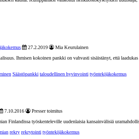
ijäkokemus
27.2.2019
Mia Keurulainen
gitaalisuus. Ihmisen kokoinen pankki on vahvasti sisäistänyt, että laa
äminen
Säästöpankki
taloudellinen hyvinvointi
työntekijäkokemus
7.10.2016
Presser toimitus
 Finlandissa työskenteleville uudenlaisia kansainvälisiä uramahdolli
mian
rekry
rekrytointi
työntekijäkokemus