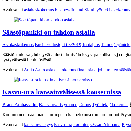
Avainsanat
asiakaskokemus
businessfinland
Siqni
työntekijäkokemus
Säästöpankki on tahdon asialla
Asiakaskokemus
Business Insight 03/2019
Johtajuus
Talous
Työntek
Säästöpankissa yhdistyvät aidosti ihmisläheisyys, paikallisuus ja di
tyytyväisestä henkilöstöstä.
Avainsanat
Anita Aalto
asiakaskokemus
finanssiala
johtaminen
sääst
Kasvu-ura kansainvälisessä konsernissa
Brand Ambassador
Kansainvälistyminen
Talous
Työntekijäkokemus
Kuuluminen maailman suurimpaan kaapelikonserniin on tuonut Prysmian
Avainsanat
kansainvälisyys
kasvu-ura
koulutus
Oskari Ylimaula
Prys