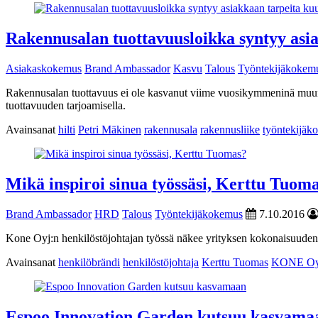
Rakennusalan tuottavuusloikka syntyy asi
Asiakaskokemus
Brand Ambassador
Kasvu
Talous
Työntekijäkokem
Rakennusalan tuottavuus ei ole kasvanut viime vuosikymmeninä muun 
tuottavuuden tarjoamisella.
Avainsanat
hilti
Petri Mäkinen
rakennusala
rakennusliike
työntekijäk
Mikä inspiroi sinua työssäsi, Kerttu Tuom
Brand Ambassador
HRD
Talous
Työntekijäkokemus
7.10.2016
Kone Oyj:n henkilöstöjohtajan työssä näkee yrityksen kokonaisuuden
Avainsanat
henkilöbrändi
henkilöstöjohtaja
Kerttu Tuomas
KONE Oy
Espoo Innovation Garden kutsuu kasvama