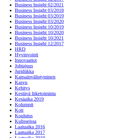
Business Insight 02/2021
Business Insight 03/2018
Business Insight 03/2019
Business Insight 03/2020
Business Insight 10/2019
Business Insight 10/2020
Business Insight 10/2021
Business Insight 12/2017
HRD
Hyvinvointi
Innovaatiot
Johtajuus
Juridiikka
Kansainvälistyminen
Kasvu
Kehitys
Kestävä liiketoiminta
Kesäaika 2019
Kolumnit
Koti
Koulutus
Kulisseissa
Laatuaika 2016
Laatuaika 2017
Laatuaika 2019