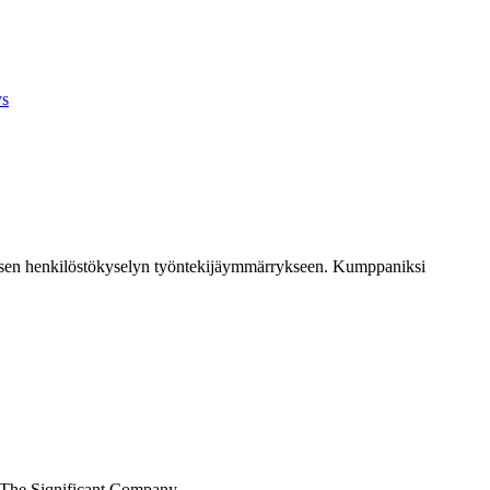
ys
nteisen henkilöstökyselyn työntekijäymmärrykseen. Kumppaniksi
, The Siqnificant Company.