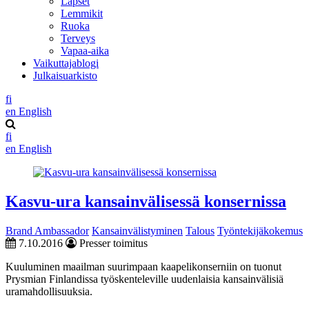
Lapset
Lemmikit
Ruoka
Terveys
Vapaa-aika
Vaikuttajablogi
Julkaisuarkisto
fi
en
English
fi
en
English
Kasvu-ura kansainvälisessä konsernissa
Brand Ambassador
Kansainvälistyminen
Talous
Työntekijäkokemus
7.10.2016
Presser toimitus
Kuuluminen maailman suurimpaan kaapelikonserniin on tuonut
Prysmian Finlandissa työskenteleville uudenlaisia kansainvälisiä
uramahdollisuuksia.