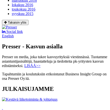
marraskuu 2016
lokakuu 2016
toukokuu 2016
syyskuu 2015
Takaisin ylös
Social link
English
Presser - Kasvun asialla
Presser on media, joka tukee kasvuyrityksiä viestinnässä. Tuotamme
asiantuntijasisältöjä, haastatteluja ja tiedotteita pk-yritysten kasvun
edistämiseksi.
LISÄÄ>>
Tapahtumiin ja koulutuksiin erikoistunut Business Insight Group on
osa Presser Oy:tä.
JULKAISUJAMME