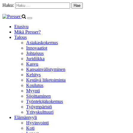
Haku:
Etusivu
Mikä Presser?
Talous
Asiakaskokemus
Innovaatiot
Johtajuus
Juridiikka
Kasvu
Kansainvälistyminen
Kehitys
Kestävä liiketoiminta
Koulutus
Myynti
Sijoittaminen
Työntekijäkokemus
Työympäristö
Yrityskulttuuri
Elämäntyyli
Hyvinvointi
Koti