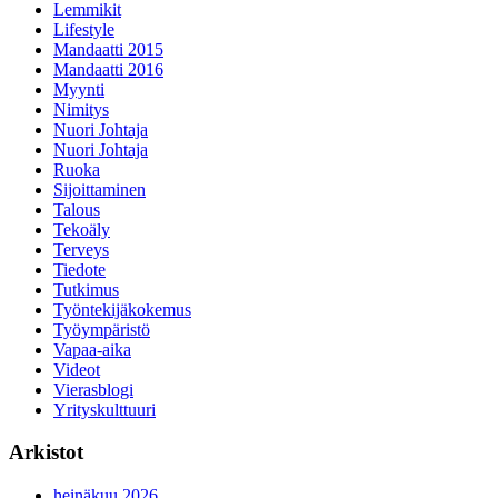
Lemmikit
Lifestyle
Mandaatti 2015
Mandaatti 2016
Myynti
Nimitys
Nuori Johtaja
Nuori Johtaja
Ruoka
Sijoittaminen
Talous
Tekoäly
Terveys
Tiedote
Tutkimus
Työntekijäkokemus
Työympäristö
Vapaa-aika
Videot
Vierasblogi
Yrityskulttuuri
Arkistot
heinäkuu 2026