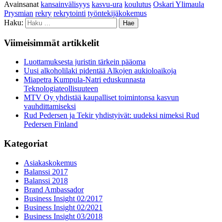
Avainsanat
kansainvälisyys
kasvu-ura
koulutus
Oskari Ylimaula
Prysmian
rekry
rekrytointi
työntekijäkokemus
Haku:
Viimeisimmät artikkelit
Luottamuksesta juristin tärkein pääoma
Uusi alkoholilaki pidentää Alkojen aukioloaikoja
Miapetra Kumpula-Natri eduskunnasta
Teknologiateollisuuteen
MTV Oy yhdistää kaupalliset toimintonsa kasvun
vauhdittamiseksi
Rud Pedersen ja Tekir yhdistyivät: uudeksi nimeksi Rud
Pedersen Finland
Kategoriat
Asiakaskokemus
Balanssi 2017
Balanssi 2018
Brand Ambassador
Business Insight 02/2017
Business Insight 02/2021
Business Insight 03/2018