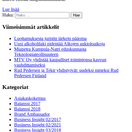
Lue lisää
Haku:
Viimeisimmät artikkelit
Luottamuksesta juristin tärkein pääoma
Uusi alkoholilaki pidentää Alkojen aukioloaikoja
Miapetra Kumpula-Natri eduskunnasta
Teknologiateollisuuteen
MTV Oy yhdistää kaupalliset toimintonsa kasvun
vauhdittamiseksi
Rud Pedersen ja Tekir yhdistyivät: uudeksi nimeksi Rud
Pedersen Finland
Kategoriat
Asiakaskokemus
Balanssi 2017
Balanssi 2018
Brand Ambassador
Business Insight 02/2017
Business Insight 02/2021
Business Insight 03/2018