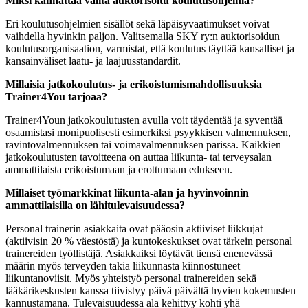
Miksi kannattaa valita auktorisoitu koulutusohjelma?
Eri koulutusohjelmien sisällöt sekä läpäisyvaatimukset voivat
vaihdella hyvinkin paljon. Valitsemalla SKY ry:n auktorisoidun
koulutusorganisaation, varmistat, että koulutus täyttää kansalliset ja
kansainväliset laatu- ja laajuusstandardit.
Millaisia jatkokoulutus- ja erikoistumismahdollisuuksia
Trainer4You tarjoaa?
Trainer4Youn jatkokoulutusten avulla voit täydentää ja syventää
osaamistasi monipuolisesti esimerkiksi psyykkisen valmennuksen,
ravintovalmennuksen tai voimavalmennuksen parissa. Kaikkien
jatkokoulutusten tavoitteena on auttaa liikunta- tai terveysalan
ammattilaista erikoistumaan ja erottumaan edukseen.
Millaiset työmarkkinat liikunta-alan ja hyvinvoinnin
ammattilaisilla on lähitulevaisuudessa?
Personal trainerin asiakkaita ovat pääosin aktiiviset liikkujat
(aktiivisin 20 % väestöstä) ja kuntokeskukset ovat tärkein personal
trainereiden työllistäjä. Asiakkaiksi löytävät tiensä enenevässä
määrin myös terveyden takia liikunnasta kiinnostuneet
liikuntanoviisit. Myös yhteistyö personal trainereiden sekä
lääkärikeskusten kanssa tiivistyy päivä päivältä hyvien kokemusten
kannustamana. Tulevaisuudessa ala kehittyy kohti yhä