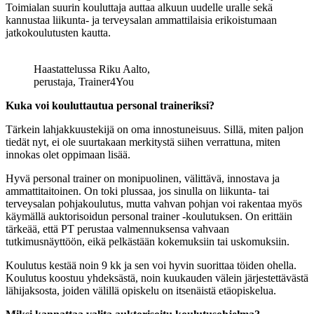
Toimialan suurin kouluttaja auttaa alkuun uudelle uralle sekä
kannustaa liikunta- ja terveysalan ammattilaisia erikoistumaan
jatkokoulutusten kautta.
Haastattelussa Riku Aalto,
perustaja, Trainer4You
Kuka voi kouluttautua personal traineriksi?
Tärkein lahjakkuustekijä on oma innostuneisuus. Sillä, miten paljon
tiedät nyt, ei ole suurtakaan merkitystä siihen verrattuna, miten
innokas olet oppimaan lisää.
Hyvä personal trainer on monipuolinen, välittävä, innostava ja
ammattitaitoinen. On toki plussaa, jos sinulla on liikunta- tai
terveysalan pohjakoulutus, mutta vahvan pohjan voi rakentaa myös
käymällä auktorisoidun personal trainer -koulutuksen. On erittäin
tärkeää, että PT perustaa valmennuksensa vahvaan
tutkimusnäyttöön, eikä pelkästään kokemuksiin tai uskomuksiin.
Koulutus kestää noin 9 kk ja sen voi hyvin suorittaa töiden ohella.
Koulutus koostuu yhdeksästä, noin kuukauden välein järjestettävästä
lähijaksosta, joiden välillä opiskelu on itsenäistä etäopiskelua.