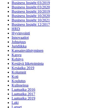
Business Insight 03/2019
Business Insight 03/2020
Business Insight 10/2019
Business Insight 10/2020
Business Insight 10/2021
Business Insight 12/2017
HRD
Hyvinvointi
Innovaatiot
Johtajuus
Juridiikka
Kansainvälistyminen
Kasvu
Kehitys
Kestävä liiketoiminta
Kesäaika 2019
Kolumnit
Koti
Koulutus
Kulisseissa
Laatuaika 2016
Laatuaika 2017
Laatuaika 2019
Laki
Lapset