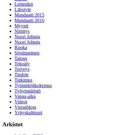
Lemmikit
Lifestyle
Mandaatti 2015
Mandaatti 2016
Myynti
Nimitys
Nuori Johtaja
Nuori Johtaja
Ruoka
Sijoittaminen
Talous
Tekoäly
Terveys
Tiedote
Tutkimus
Työntekijäkokemus
Työympäristö
Vapaa-aika
Videot
Vierasblogi
Yrityskulttuuri
Arkistot