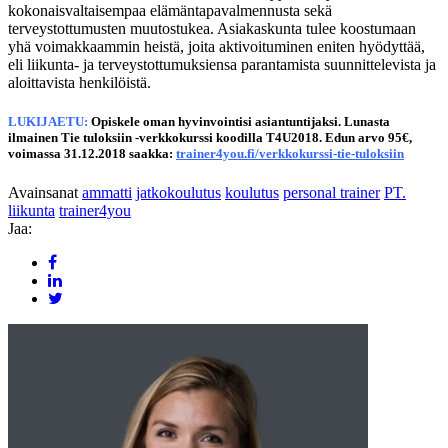
kokonaisvaltaisempaa elämäntapavalmennusta sekä
terveystottumusten muutostukea. Asiakaskunta tulee koostumaan
yhä voimakkaammin heistä, joita aktivoituminen eniten hyödyttää,
eli liikunta- ja terveystottumuksiensa parantamista suunnittelevista ja
aloittavista henkilöistä.
LUKIJAETU:
Opiskele oman hyvinvointisi asiantuntijaksi. Lunasta
ilmainen Tie tuloksiin -verkkokurssi koodilla T4U2018. Edun arvo 95€,
voimassa 31.12.2018 saakka:
trainer4you.fi/verkkokurssi-tie-tuloksiin
Avainsanat
ammatti
jatkokoulutus
koulutus
personal trainer
PT.
liikunta
trainer4you
Jaa: