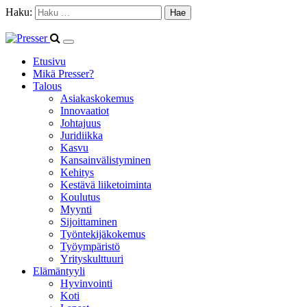
Haku:
Etusivu
Mikä Presser?
Talous
Asiakaskokemus
Innovaatiot
Johtajuus
Juridiikka
Kasvu
Kansainvälistyminen
Kehitys
Kestävä liiketoiminta
Koulutus
Myynti
Sijoittaminen
Työntekijäkokemus
Työympäristö
Yrityskulttuuri
Elämäntyyli
Hyvinvointi
Koti