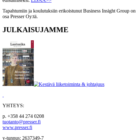
edistämiseksi.
LISÄÄ>>
Tapahtumiin ja koulutuksiin erikoistunut Business Insight Group on
osa Presser Oy:tä.
JULKAISUJAMME
YHTEYS:
p. +358 44 274 0208
tuotanto@presser.fi
www.presser.fi
y-tunnus: 2637349-7