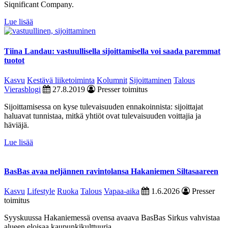
Siqnificant Company.
Lue lisää
Tiina Landau: vastuullisella sijoittamisella voi saada paremmat
tuotot
Kasvu
Kestävä liiketoiminta
Kolumnit
Sijoittaminen
Talous
Vierasblogi
27.8.2019
Presser toimitus
Sijoittamisessa on kyse tulevaisuuden ennakoinnista: sijoittajat
haluavat tunnistaa, mitkä yhtiöt ovat tulevaisuuden voittajia ja
häviäjä.
Lue lisää
BasBas avaa neljännen ravintolansa Hakaniemen Siltasaareen
Kasvu
Lifestyle
Ruoka
Talous
Vapaa-aika
1.6.2026
Presser
toimitus
Syyskuussa Hakaniemessä ovensa avaava BasBas Sirkus vahvistaa
alueen eloisaa kaupunkikulttuuria.