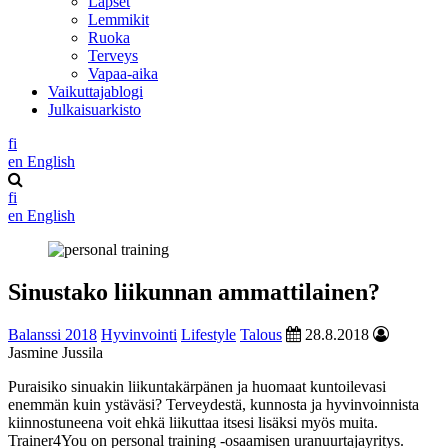
Lapset
Lemmikit
Ruoka
Terveys
Vapaa-aika
Vaikuttajablogi
Julkaisuarkisto
fi
en
English
fi
en
English
Sinustako liikunnan ammattilainen?
Balanssi 2018
Hyvinvointi
Lifestyle
Talous
28.8.2018
Jasmine Jussila
Puraisiko sinuakin liikuntakärpänen ja huomaat kuntoilevasi
enemmän kuin ystäväsi? Terveydestä, kunnosta ja hyvinvoinnista
kiinnostuneena voit ehkä liikuttaa itsesi lisäksi myös muita.
Trainer4You on personal training -osaamisen uranuurtajayritys.