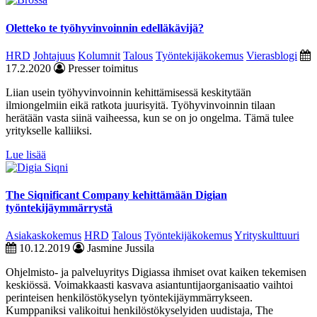
Oletteko te työhyvinvoinnin edelläkävijä?
HRD
Johtajuus
Kolumnit
Talous
Työntekijäkokemus
Vierasblogi
17.2.2020
Presser toimitus
Liian usein työhyvinvoinnin kehittämisessä keskitytään
ilmiongelmiin eikä ratkota juurisyitä. Työhyvinvoinnin tilaan
herätään vasta siinä vaiheessa, kun se on jo ongelma. Tämä tulee
yritykselle kalliiksi.
Lue lisää
The Siqnificant Company kehittämään Digian
työntekijäymmärrystä
Asiakaskokemus
HRD
Talous
Työntekijäkokemus
Yrityskulttuuri
10.12.2019
Jasmine Jussila
Ohjelmisto- ja palveluyritys Digiassa ihmiset ovat kaiken tekemisen
keskiössä. Voimakkaasti kasvava asiantuntijaorganisaatio vaihtoi
perinteisen henkilöstökyselyn työntekijäymmärrykseen.
Kumppaniksi valikoitui henkilöstökyselyiden uudistaja, The