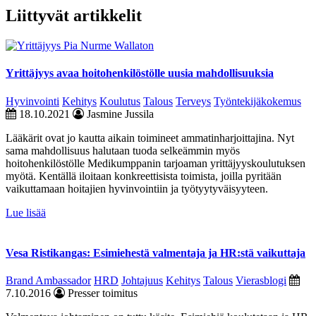
Liittyvät artikkelit
Yrittäjyys avaa hoitohenkilöstölle uusia mahdollisuuksia
Hyvinvointi
Kehitys
Koulutus
Talous
Terveys
Työntekijäkokemus
18.10.2021
Jasmine Jussila
Lääkärit ovat jo kautta aikain toimineet ammatinharjoittajina. Nyt
sama mahdollisuus halutaan tuoda selkeämmin myös
hoitohenkilöstölle Medikumppanin tarjoaman yrittäjyyskoulutuksen
myötä. Kentällä iloitaan konkreettisista toimista, joilla pyritään
vaikuttamaan hoitajien hyvinvointiin ja työtyytyväisyyteen.
Lue lisää
Vesa Ristikangas: Esimiehestä valmentaja ja HR:stä vaikuttaja
Brand Ambassador
HRD
Johtajuus
Kehitys
Talous
Vierasblogi
7.10.2016
Presser toimitus