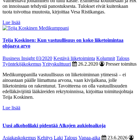
Valmentava johtaminen on tuttu käsite. Esimiehiä koulutetaan ja HR
on innoissaan tehdystä panostuksesta. Tulokset eivät kuitenkaan
tuota toivottua muutosta, kirjoittaa Vesa Ristikangas.
Lue lisää
Teija Koskinen: Kun vastuullisuus on koko liiketoimintaa
ohjaava arvo
Business Insight 03/2020
Kestävä liiketoiminta
Kolumnit
Talous
Työntekijäkokemus
Yrityskulttuuri
26.2.2020
Presser toimitus
Medikumppanilla vastuullisuus on liiketoiminnan ytimessä – ei
ainoastaan päälle liimattuna arvona, vaan kivijalkana, jolle
liiketoiminta on rakentunut. Tavoitteena on olla vastuullisuuden
edelläkävijöitä lääkäreiden rekrytoinnissa, kirjoittaa toimitusjohtaja
Teija Koskinen.
Lue lisää
Uusi alkoholilaki pidentää Alkojen aukioloaikoja
Asiakaskokemus
Kehitys
Laki
Talous
Vapaa-aika
23.6.2026