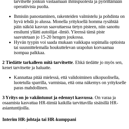
tarvitsette jonkun vastaamaan ihmispuolesta ja pyörittämään
operatiivista puolta.
Ihmisiin panostaminen, rakenteiden valmistelu ja pohdinta on
hyvä tehdä jo alussa. Monella yrityksellä homma rysähtää
päin näköä kasvun saavuttaessa tietyn pisteen, niin sanottu
ensilumi yllätti autoilijat -ilmiö. Yleensä tämä piste
saavutetaan jo 15-20 hengen joukossa.
Hyvän tyypin voi saada mukaan vaikkapa sopimalla optioista
tai suunnittelemalla houkuttelevan urapolun korvaamaa
isompaa palkkaa.
2 Tiedätte tarkalleen mitä tarvitsette
. Ehkä tiedätte jo myös sen,
kenet tarvitsette ja haluatte.
Kannattaa pitää mielessä, että validoiminen ulkopuolisella,
luotetulla sparrilla, varmistaa, että oma näkemys on yritykselle
paras mahdollinen.
3 Yritys on jo vakiintunut ja edennyt kasvussa
. On varaa ja
osaamista kasvattaa HR-tiimiä kaikilla tarvittavilla sisäisillä HR-
asiantuntijoilla.
Interim HR-johtaja tai HR-kumppani