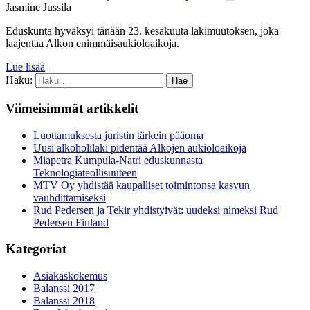
Jasmine Jussila
Eduskunta hyväksyi tänään 23. kesäkuuta lakimuutoksen, joka
laajentaa Alkon enimmäisaukioloaikoja.
Lue lisää
Haku:
Viimeisimmät artikkelit
Luottamuksesta juristin tärkein pääoma
Uusi alkoholilaki pidentää Alkojen aukioloaikoja
Miapetra Kumpula-Natri eduskunnasta
Teknologiateollisuuteen
MTV Oy yhdistää kaupalliset toimintonsa kasvun
vauhdittamiseksi
Rud Pedersen ja Tekir yhdistyivät: uudeksi nimeksi Rud
Pedersen Finland
Kategoriat
Asiakaskokemus
Balanssi 2017
Balanssi 2018