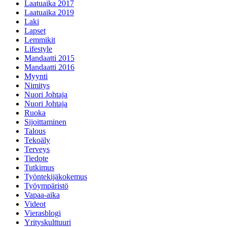
Laatuaika 2017
Laatuaika 2019
Laki
Lapset
Lemmikit
Lifestyle
Mandaatti 2015
Mandaatti 2016
Myynti
Nimitys
Nuori Johtaja
Nuori Johtaja
Ruoka
Sijoittaminen
Talous
Tekoäly
Terveys
Tiedote
Tutkimus
Työntekijäkokemus
Työympäristö
Vapaa-aika
Videot
Vierasblogi
Yrityskulttuuri