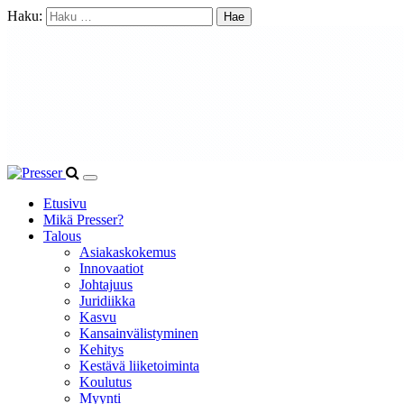
Haku:
Etusivu
Mikä Presser?
Talous
Asiakaskokemus
Innovaatiot
Johtajuus
Juridiikka
Kasvu
Kansainvälistyminen
Kehitys
Kestävä liiketoiminta
Koulutus
Myynti