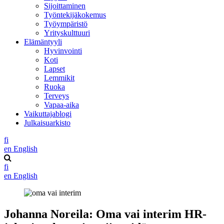
Sijoittaminen
Työntekijäkokemus
Työympäristö
Yrityskulttuuri
Elämäntyyli
Hyvinvointi
Koti
Lapset
Lemmikit
Ruoka
Terveys
Vapaa-aika
Vaikuttajablogi
Julkaisuarkisto
fi
en
English
fi
en
English
Johanna Noreila: Oma vai interim HR-