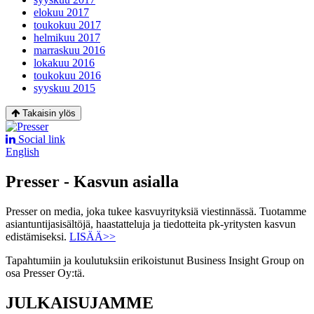
elokuu 2017
toukokuu 2017
helmikuu 2017
marraskuu 2016
lokakuu 2016
toukokuu 2016
syyskuu 2015
Takaisin ylös
Social link
English
Presser - Kasvun asialla
Presser on media, joka tukee kasvuyrityksiä viestinnässä. Tuotamme
asiantuntijasisältöjä, haastatteluja ja tiedotteita pk-yritysten kasvun
edistämiseksi.
LISÄÄ>>
Tapahtumiin ja koulutuksiin erikoistunut Business Insight Group on
osa Presser Oy:tä.
JULKAISUJAMME