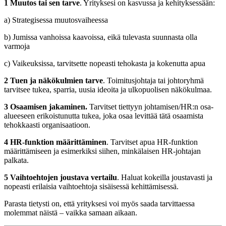
1 Muutos tai sen tarve
. Yrityksesi on kasvussa ja kehityksessään:
a) Strategisessa muutosvaiheessa
b) Jumissa vanhoissa kaavoissa, eikä tulevasta suunnasta olla
varmoja
c) Vaikeuksissa, tarvitsette nopeasti tehokasta ja kokenutta apua
2 Tuen ja näkökulmien tarve
. Toimitusjohtaja tai johtoryhmä
tarvitsee tukea, sparria, uusia ideoita ja ulkopuolisen näkökulmaa.
3 Osaamisen jakaminen.
Tarvitset tiettyyn johtamisen/HR:n osa-
alueeseen erikoistunutta tukea, joka osaa levittää tätä osaamista
tehokkaasti organisaatioon.
4 HR-funktion määrittäminen
. Tarvitset apua HR-funktion
määrittämiseen ja esimerkiksi siihen, minkälaisen HR-johtajan
palkata.
5 Vaihtoehtojen joustava vertailu
. Haluat kokeilla joustavasti ja
nopeasti erilaisia vaihtoehtoja sisäisessä kehittämisessä.
Parasta tietysti on, että yrityksesi voi myös saada tarvittaessa
molemmat näistä – vaikka samaan aikaan.