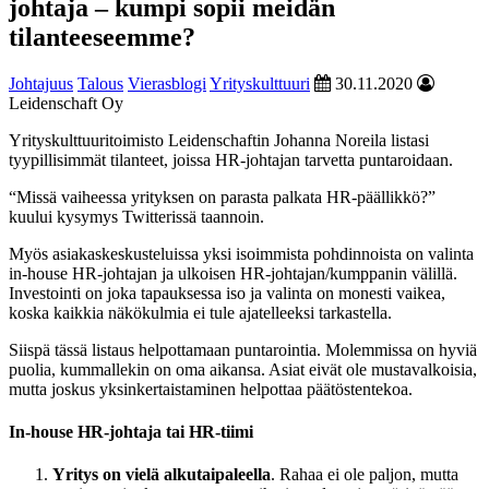
johtaja – kumpi sopii meidän
tilanteeseemme?
Johtajuus
Talous
Vierasblogi
Yrityskulttuuri
30.11.2020
Leidenschaft Oy
Yrityskulttuuritoimisto Leidenschaftin Johanna Noreila listasi
tyypillisimmät tilanteet, joissa HR-johtajan tarvetta puntaroidaan.
“Missä vaiheessa yrityksen on parasta palkata HR-päällikkö?”
kuului kysymys Twitterissä taannoin.
Myös asiakaskeskusteluissa yksi isoimmista pohdinnoista on valinta
in-house HR-johtajan ja ulkoisen HR-johtajan/kumppanin välillä.
Investointi on joka tapauksessa iso ja valinta on monesti vaikea,
koska kaikkia näkökulmia ei tule ajatelleeksi tarkastella.
Siispä tässä listaus helpottamaan puntarointia. Molemmissa on hyviä
puolia, kummallekin on oma aikansa. Asiat eivät ole mustavalkoisia,
mutta joskus yksinkertaistaminen helpottaa päätöstentekoa.
In-house HR-johtaja tai HR-tiimi
Yritys on vielä alkutaipaleella
. Rahaa ei ole paljon, mutta