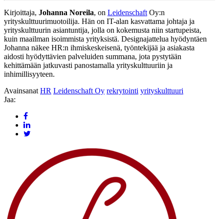
Kirjoittaja,
Johanna Noreila
, on
Leidenschaft
Oy:n
yrityskulttuurimuotoilija. Hän on IT-alan kasvattama johtaja ja
yrityskulttuurin asiantuntija, jolla on kokemusta niin startupeista,
kuin maailman isoimmista yrityksistä. Designajattelua hyödyntäen
Johanna näkee HR:n ihmiskeskeisenä, työntekijää ja asiakasta
aidosti hyödyttävien palveluiden summana, jota pystytään
kehittämään jatkuvasti panostamalla yrityskulttuuriin ja
inhimillisyyteen.
Avainsanat
HR
Leidenschaft Oy
rekrytointi
yrityskulttuuri
Jaa: