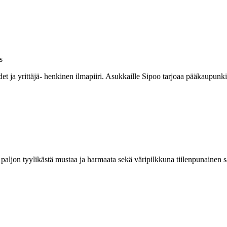
s
ydet ja yrittäjä- henkinen ilmapiiri. Asukkaille Sipoo tarjoaa pääkaupu
 paljon tyylikästä mustaa ja harmaata sekä väripilkkuna tiilenpunainen s