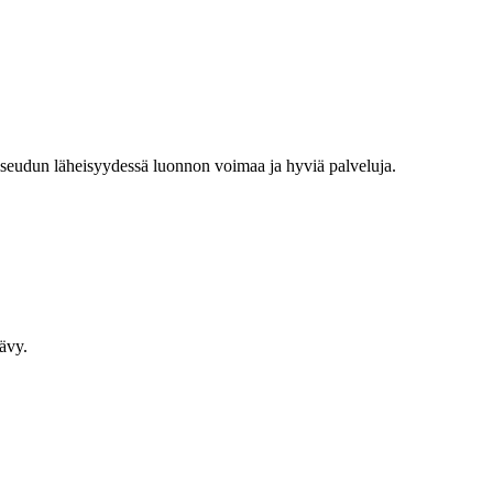
nkiseudun läheisyydessä luonnon voimaa ja hyviä palveluja.
ävy.