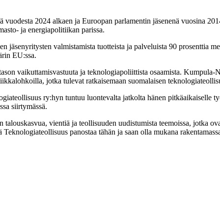
 vuodesta 2024 alkaen ja Euroopan parlamentin jäsenenä vuosina 2014
masto- ja energiapolitiikan parissa.
n jäsenyritysten valmistamista tuotteista ja palveluista 90 prosenttia m
ärin EU:ssa.
tason vaikuttamisvastuuta ja teknologiapoliittista osaamista. Kumpula
tiikkalohkoilla, jotka tulevat ratkaisemaan suomalaisen teknologiateolli
giateollisuus ry:hyn tuntuu luontevalta jatkolta hänen pitkäaikaiselle 
ssa siirtymässä.
 talouskasvua, vientiä ja teollisuuden uudistumista teemoissa, jotka ovat 
ttä Teknologiateollisuus panostaa tähän ja saan olla mukana rakentamas