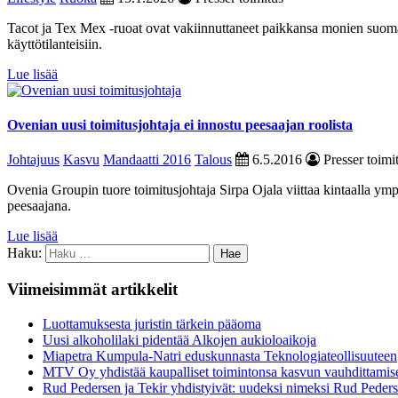
Tacot ja Tex Mex -ruoat ovat vakiinnuttaneet paikkansa monien suoma
käyttötilanteisiin.
Lue lisää
Ovenian uusi toimitusjohtaja ei innostu peesaajan roolista
Johtajuus
Kasvu
Mandaatti 2016
Talous
6.5.2016
Presser toimi
Ovenia Groupin tuore toimitusjohtaja Sirpa Ojala viittaa kintaalla ymp
peesaajana.
Lue lisää
Haku:
Viimeisimmät artikkelit
Luottamuksesta juristin tärkein pääoma
Uusi alkoholilaki pidentää Alkojen aukioloaikoja
Miapetra Kumpula-Natri eduskunnasta Teknologiateollisuuteen
MTV Oy yhdistää kaupalliset toimintonsa kasvun vauhdittamis
Rud Pedersen ja Tekir yhdistyivät: uudeksi nimeksi Rud Peder