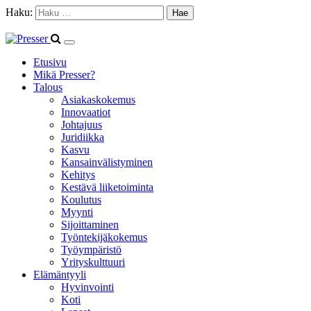
Haku:
Etusivu
Mikä Presser?
Talous
Asiakaskokemus
Innovaatiot
Johtajuus
Juridiikka
Kasvu
Kansainvälistyminen
Kehitys
Kestävä liiketoiminta
Koulutus
Myynti
Sijoittaminen
Työntekijäkokemus
Työympäristö
Yrityskulttuuri
Elämäntyyli
Hyvinvointi
Koti