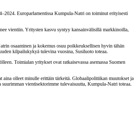
–2024. Europarlamentissa Kumpula-Natri on toiminut erityisesti
enee vientiin. Yritysten kasvu syntyy kansainvälisillä markkinoilla,
-Natrin osaaminen ja kokemus osuu poikkeuksellisen hyvin tähän
suuden kilpailukykyä tulevina vuosina, Susiluoto toteaa.
työlleen. Toimialan yritykset ovat ratkaisevassa asemassa Suomen
aina olleet minulle erittäin tärkeitä. Globaalipolitiikan muutokset ja
sa suurimman vientisektorimme tulevaisuutta, Kumpula-Natri toteaa.