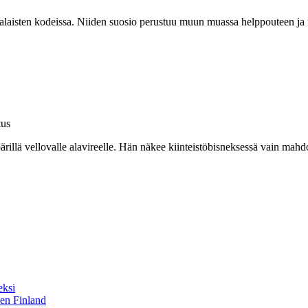
laisten kodeissa. Niiden suosio perustuu muun muassa helppouteen ja m
tus
ärillä vellovalle alavireelle. Hän näkee kiinteistöbisneksessä vain mahd
eksi
sen Finland