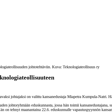
ogiateollisuuden johtotehtäviin. Kuva: Teknologiateollisuus ry
nologiateollisuuteen
aavaksi johtajaksi on valittu kansanedustaja Miapetra Kumpula-Natri. 
suuden johtoryhmään eduskunnasta, jossa hän toimii kansanedustajana, 
 on tehnyt maanantaina 22.6. eduskunnalle vapautuspyynnön kansanedu