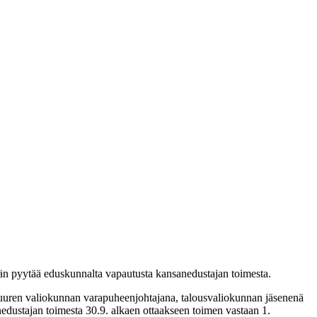
Hän pyytää eduskunnalta vapautusta kansanedustajan toimesta.
suuren valiokunnan varapuheenjohtajana, talousvaliokunnan jäsenenä
stajan toimesta 30.9. alkaen ottaakseen toimen vastaan 1.