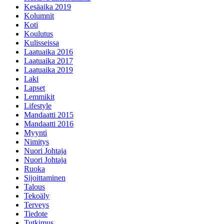
Kesäaika 2019
Kolumnit
Koti
Koulutus
Kulisseissa
Laatuaika 2016
Laatuaika 2017
Laatuaika 2019
Laki
Lapset
Lemmikit
Lifestyle
Mandaatti 2015
Mandaatti 2016
Myynti
Nimitys
Nuori Johtaja
Nuori Johtaja
Ruoka
Sijoittaminen
Talous
Tekoäly
Terveys
Tiedote
Tutkimus