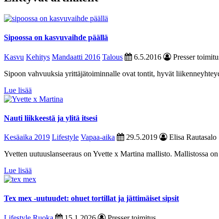
Sipoossa on kasvuvaihde päällä
Kasvu
Kehitys
Mandaatti 2016
Talous
6.5.2016
Presser toimitu
Sipoon vahvuuksia yrittäjätoiminnalle ovat tontit, hyvät liikenneyhte
Lue lisää
Nauti liikkeestä ja ylitä itsesi
Kesäaika 2019
Lifestyle
Vapaa-aika
29.5.2019
Elisa Rautasalo
Yvetten uutuuslanseeraus on Yvette x Martina mallisto. Mallistossa on
Lue lisää
Tex mex -uutuudet: ohuet tortillat ja jättimäiset sipsit
Lifestyle
Ruoka
15.1.2026
Presser toimitus