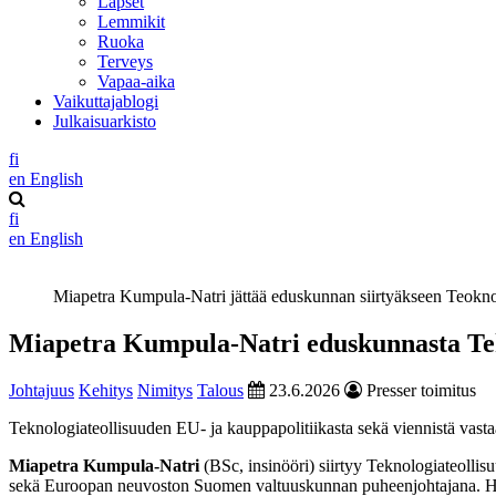
Lapset
Lemmikit
Ruoka
Terveys
Vapaa-aika
Vaikuttajablogi
Julkaisuarkisto
fi
en
English
fi
en
English
Miapetra Kumpula-Natri jättää eduskunnan siirtyäkseen Teoknol
Miapetra Kumpula-Natri eduskunnasta Tek
Johtajuus
Kehitys
Nimitys
Talous
23.6.2026
Presser toimitus
Teknologiateollisuuden EU- ja kauppapolitiikasta sekä viennistä vast
Miapetra Kumpula-Natri
(BSc, insinööri) siirtyy Teknologiateolli
sekä Euroopan neuvoston Suomen valtuuskunnan puheenjohtajana. Hän