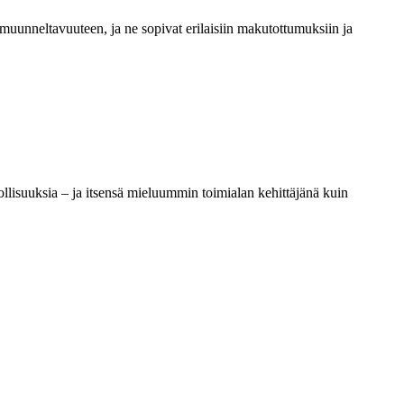
uunneltavuuteen, ja ne sopivat erilaisiin makutottumuksiin ja
ollisuuksia – ja itsensä mieluummin toimialan kehittäjänä kuin