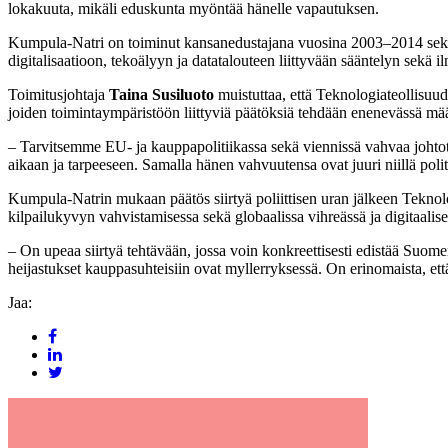
lokakuuta, mikäli eduskunta myöntää hänelle vapautuksen.
Kumpula-Natri on toiminut kansanedustajana vuosina 2003–2014 sekä
digitalisaatioon, tekoälyyn ja datatalouteen liittyvään sääntelyn sekä il
Toimitusjohtaja
Taina Susiluoto
muistuttaa, että Teknologiateollisuude
joiden toimintaympäristöön liittyviä päätöksiä tehdään enenevässä mä
– Tarvitsemme EU- ja kauppapolitiikassa sekä viennissä vahvaa johto
aikaan ja tarpeeseen. Samalla hänen vahvuutensa ovat juuri niillä poli
Kumpula-Natrin mukaan päätös siirtyä poliittisen uran jälkeen Teknolo
kilpailukyvyn vahvistamisessa sekä globaalissa vihreässä ja digitaalise
– On upeaa siirtyä tehtävään, jossa voin konkreettisesti edistää Suomen
heijastukset kauppasuhteisiin ovat myllerryksessä. On erinomaista, e
Jaa: