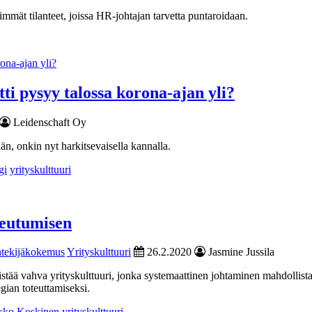
simmät tilanteet, joissa HR-johtajan tarvetta puntaroidaan.
tti pysyy talossa korona-ajan yli?
Leidenschaft Oy
ään, onkin nyt harkitsevaisella kannalla.
gi
yrityskulttuuri
teutumisen
tekijäkokemus
Yrityskulttuuri
26.2.2020
Jasmine Jussila
stää vahva yrityskulttuuri, jonka systemaattinen johtaminen mahdollista
egian toteuttamiseksi.
kko Koskinen
yrityskulttuuri