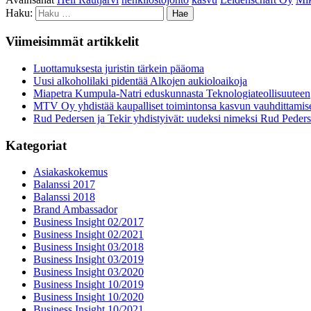
Haku:
Viimeisimmät artikkelit
Luottamuksesta juristin tärkein pääoma
Uusi alkoholilaki pidentää Alkojen aukioloaikoja
Miapetra Kumpula-Natri eduskunnasta Teknologiateollisuuteen
MTV Oy yhdistää kaupalliset toimintonsa kasvun vauhdittamis
Rud Pedersen ja Tekir yhdistyivät: uudeksi nimeksi Rud Peder
Kategoriat
Asiakaskokemus
Balanssi 2017
Balanssi 2018
Brand Ambassador
Business Insight 02/2017
Business Insight 02/2021
Business Insight 03/2018
Business Insight 03/2019
Business Insight 03/2020
Business Insight 10/2019
Business Insight 10/2020
Business Insight 10/2021