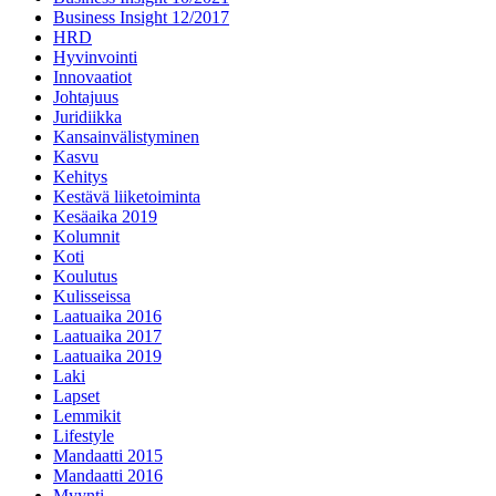
Business Insight 12/2017
HRD
Hyvinvointi
Innovaatiot
Johtajuus
Juridiikka
Kansainvälistyminen
Kasvu
Kehitys
Kestävä liiketoiminta
Kesäaika 2019
Kolumnit
Koti
Koulutus
Kulisseissa
Laatuaika 2016
Laatuaika 2017
Laatuaika 2019
Laki
Lapset
Lemmikit
Lifestyle
Mandaatti 2015
Mandaatti 2016
Myynti