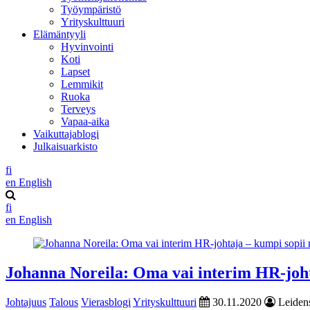
Työympäristö
Yrityskulttuuri
Elämäntyyli
Hyvinvointi
Koti
Lapset
Lemmikit
Ruoka
Terveys
Vapaa-aika
Vaikuttajablogi
Julkaisuarkisto
fi
en
English
fi
en
English
Johanna Noreila: Oma vai interim HR-joh
Johtajuus
Talous
Vierasblogi
Yrityskulttuuri
30.11.2020
Leiden