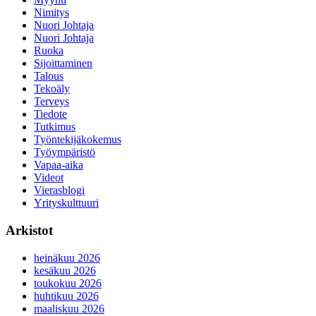
Nimitys
Nuori Johtaja
Nuori Johtaja
Ruoka
Sijoittaminen
Talous
Tekoäly
Terveys
Tiedote
Tutkimus
Työntekijäkokemus
Työympäristö
Vapaa-aika
Videot
Vierasblogi
Yrityskulttuuri
Arkistot
heinäkuu 2026
kesäkuu 2026
toukokuu 2026
huhtikuu 2026
maaliskuu 2026