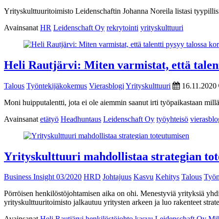
Yrityskulttuuritoimisto Leidenschaftin Johanna Noreila listasi tyypilli
Avainsanat
HR
Leidenschaft Oy
rekrytointi
yrityskulttuuri
Heli Rautjärvi: Miten varmistat, että talen
Talous
Työntekijäkokemus
Vierasblogi
Yrityskulttuuri
16.11.2020
Moni huipputalentti, jota ei ole aiemmin saanut irti työpaikastaan mill
Avainsanat
etätyö
Headhuntaus
Leidenschaft Oy
työyhteisö
vierasblo
Yrityskulttuuri mahdollistaa strategian to
Business Insight 03/2020
HRD
Johtajuus
Kasvu
Kehitys
Talous
Työn
Pörröisen henkilöstöjohtamisen aika on ohi. Menestyviä yrityksiä yhdi
yrityskulttuuritoimisto jalkautuu yritysten arkeen ja luo rakenteet strat
Avainsanat
Heli Rautjärvi
henkilöstöjohto
kasvu
Leidenschaft Oy
Mi