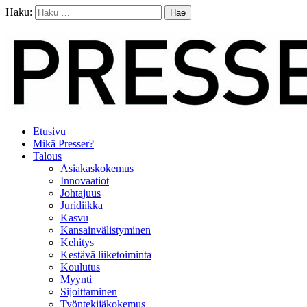
Haku:
Etusivu
Mikä Presser?
Talous
Asiakaskokemus
Innovaatiot
Johtajuus
Juridiikka
Kasvu
Kansainvälistyminen
Kehitys
Kestävä liiketoiminta
Koulutus
Myynti
Sijoittaminen
Työntekijäkokemus