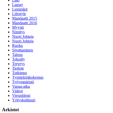
Laki
Lapset
Lemmikit
Lifestyle
Mandaatti 2015
Mandaatti 2016
Myynti
Nimitys
Nuori Johtaja
Nuori Johtaja
Ruoka
Sijoittaminen
Talous
Tekoäly
Terveys
Tiedote
Tutkimus
Työntekijäkokemus
Työympäristö
Vapaa-aika
Videot
Vierasblogi
Yrityskulttuuri
Arkistot