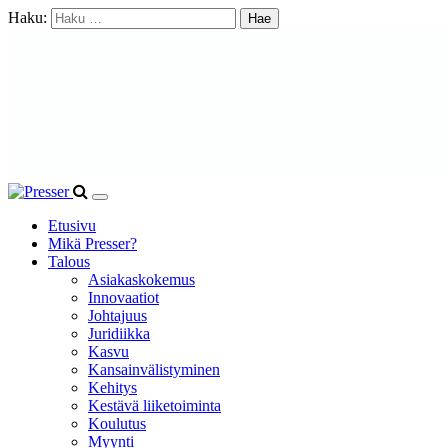
Haku:
Etusivu
Mikä Presser?
Talous
Asiakaskokemus
Innovaatiot
Johtajuus
Juridiikka
Kasvu
Kansainvälistyminen
Kehitys
Kestävä liiketoiminta
Koulutus
Myynti