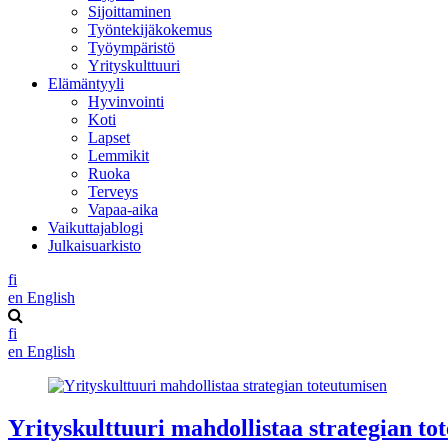
Sijoittaminen
Työntekijäkokemus
Työympäristö
Yrityskulttuuri
Elämäntyyli
Hyvinvointi
Koti
Lapset
Lemmikit
Ruoka
Terveys
Vapaa-aika
Vaikuttajablogi
Julkaisuarkisto
fi
en
English
fi
en
English
Yrityskulttuuri mahdollistaa strategian to