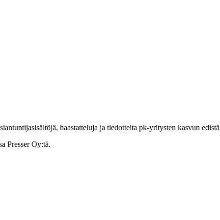
ntuntijasisältöjä, haastatteluja ja tiedotteita pk-yritysten kasvun edist
sa Presser Oy:tä.