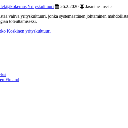
tekijäkokemus
Yrityskulttuuri
26.2.2020
Jasmine Jussila
stää vahva yrityskulttuuri, jonka systemaattinen johtaminen mahdollista
egian toteuttamiseksi.
kko Koskinen
yrityskulttuuri
eksi
sen Finland