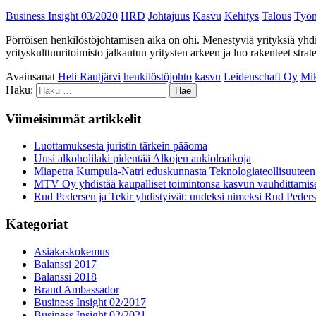
Business Insight 03/2020
HRD
Johtajuus
Kasvu
Kehitys
Talous
Työn
Pörröisen henkilöstöjohtamisen aika on ohi. Menestyviä yrityksiä yhdi
yrityskulttuuritoimisto jalkautuu yritysten arkeen ja luo rakenteet strat
Avainsanat
Heli Rautjärvi
henkilöstöjohto
kasvu
Leidenschaft Oy
Mi
Haku:
Viimeisimmät artikkelit
Luottamuksesta juristin tärkein pääoma
Uusi alkoholilaki pidentää Alkojen aukioloaikoja
Miapetra Kumpula-Natri eduskunnasta Teknologiateollisuuteen
MTV Oy yhdistää kaupalliset toimintonsa kasvun vauhdittamis
Rud Pedersen ja Tekir yhdistyivät: uudeksi nimeksi Rud Peder
Kategoriat
Asiakaskokemus
Balanssi 2017
Balanssi 2018
Brand Ambassador
Business Insight 02/2017
Business Insight 02/2021