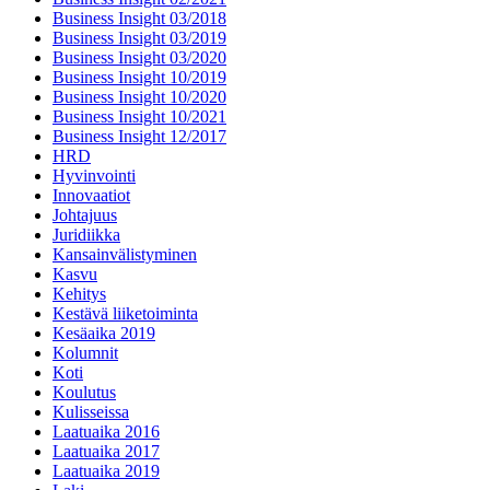
Business Insight 03/2018
Business Insight 03/2019
Business Insight 03/2020
Business Insight 10/2019
Business Insight 10/2020
Business Insight 10/2021
Business Insight 12/2017
HRD
Hyvinvointi
Innovaatiot
Johtajuus
Juridiikka
Kansainvälistyminen
Kasvu
Kehitys
Kestävä liiketoiminta
Kesäaika 2019
Kolumnit
Koti
Koulutus
Kulisseissa
Laatuaika 2016
Laatuaika 2017
Laatuaika 2019