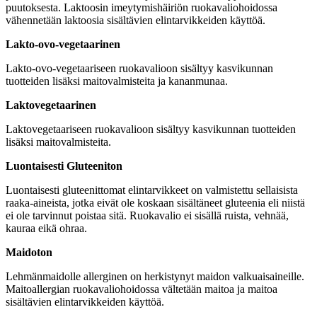
puutoksesta. Laktoosin imeytymishäiriön ruokavaliohoidossa
vähennetään laktoosia sisältävien elintarvikkeiden käyttöä.
Lakto-ovo-vegetaarinen
Lakto-ovo-vegetaariseen ruokavalioon sisältyy kasvikunnan
tuotteiden lisäksi maitovalmisteita ja kananmunaa.
Laktovegetaarinen
Laktovegetaariseen ruokavalioon sisältyy kasvikunnan tuotteiden
lisäksi maitovalmisteita.
Luontaisesti Gluteeniton
Luontaisesti gluteenittomat elintarvikkeet on valmistettu sellaisista
raaka-aineista, jotka eivät ole koskaan sisältäneet gluteenia eli niistä
ei ole tarvinnut poistaa sitä. Ruokavalio ei sisällä ruista, vehnää,
kauraa eikä ohraa.
Maidoton
Lehmänmaidolle allerginen on herkistynyt maidon valkuaisaineille.
Maitoallergian ruokavaliohoidossa vältetään maitoa ja maitoa
sisältävien elintarvikkeiden käyttöä.