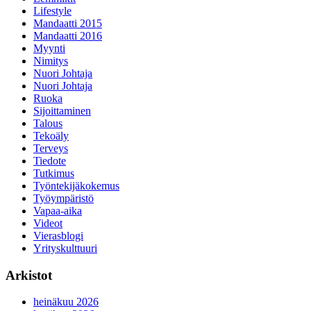
Lifestyle
Mandaatti 2015
Mandaatti 2016
Myynti
Nimitys
Nuori Johtaja
Nuori Johtaja
Ruoka
Sijoittaminen
Talous
Tekoäly
Terveys
Tiedote
Tutkimus
Työntekijäkokemus
Työympäristö
Vapaa-aika
Videot
Vierasblogi
Yrityskulttuuri
Arkistot
heinäkuu 2026