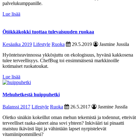
palvelukumppanille.
Lue lisää
Ötökkäkokki tuottaa tulevaisuuden ruokaa
Kesäaika 2019
Lifestyle
Ruoka
29.5.2019
Jasmine Jussila
Hyönteisravinnossa ykkösjuttu on ekologisuus, hyvänä kakkosena
tulee terveellisyys. ChefBug toi ensimmäisenä markkinoille
kotimaiset ruokatoukat.
Lue lisää
Mehuhetkestä huippuhetki
Balanssi 2017
Lifestyle
Ruoka
26.5.2017
Jasmine Jussila
Oletko sinäkin kokeillut oman mehun tekemistä ja todennut, etteivät
terveelliset raaka-aineet aina sovi yhteen? Inkivääri tai pinaatti
maistuu ikävästi läpi ja vähintään lapset nyrpistelevät
vitamiinipommillesi?