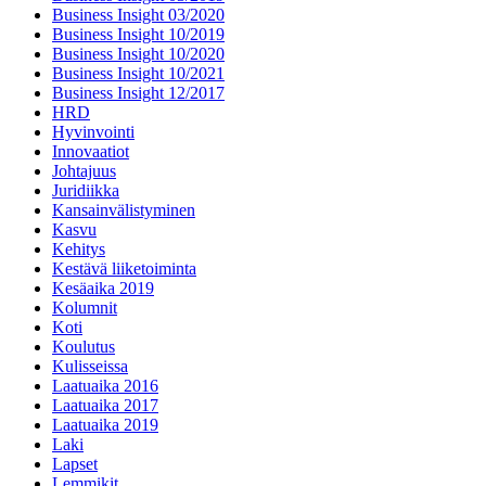
Business Insight 03/2020
Business Insight 10/2019
Business Insight 10/2020
Business Insight 10/2021
Business Insight 12/2017
HRD
Hyvinvointi
Innovaatiot
Johtajuus
Juridiikka
Kansainvälistyminen
Kasvu
Kehitys
Kestävä liiketoiminta
Kesäaika 2019
Kolumnit
Koti
Koulutus
Kulisseissa
Laatuaika 2016
Laatuaika 2017
Laatuaika 2019
Laki
Lapset
Lemmikit