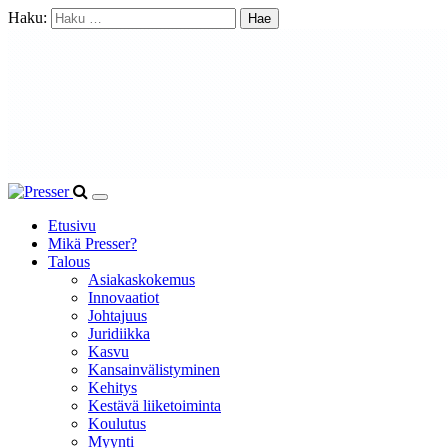
Haku:
Etusivu
Mikä Presser?
Talous
Asiakaskokemus
Innovaatiot
Johtajuus
Juridiikka
Kasvu
Kansainvälistyminen
Kehitys
Kestävä liiketoiminta
Koulutus
Myynti