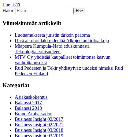
Lue lisää
Haku:
Viimeisimmät artikkelit
Luottamuksesta juristin tärkein pääoma
Uusi alkoholilaki pidentää Alkojen aukioloaikoja
Miapetra Kumpula-Natri eduskunnasta
Teknologiateollisuuteen
MTV Oy yhdistää kaupalliset toimintonsa kasvun
vauhdittamiseksi
Rud Pedersen ja Tekir yhdistyivät: uudeksi nimeksi Rud
Pedersen Finland
Kategoriat
Asiakaskokemus
Balanssi 2017
Balanssi 2018
Brand Ambassador
Business Insight 02/2017
Business Insight 02/2021
Business Insight 03/2018
Business Insight 03/2019