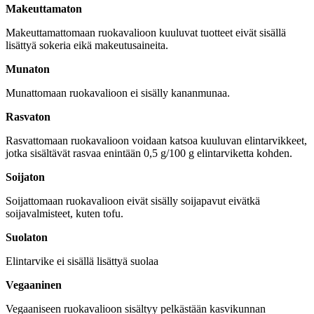
Makeuttamaton
Makeuttamattomaan ruokavalioon kuuluvat tuotteet eivät sisällä
lisättyä sokeria eikä makeutusaineita.
Munaton
Munattomaan ruokavalioon ei sisälly kananmunaa.
Rasvaton
Rasvattomaan ruokavalioon voidaan katsoa kuuluvan elintarvikkeet,
jotka sisältävät rasvaa enintään 0,5 g/100 g elintarviketta kohden.
Soijaton
Soijattomaan ruokavalioon eivät sisälly soijapavut eivätkä
soijavalmisteet, kuten tofu.
Suolaton
Elintarvike ei sisällä lisättyä suolaa
Vegaaninen
Vegaaniseen ruokavalioon sisältyy pelkästään kasvikunnan