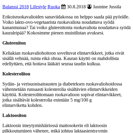
Balanssi 2018
Lifestyle
Ruoka
30.8.2018
Jasmine Jussila
Erikoisruokavalioiden sanaviidakossa on helppo saada pää pyörälle.
Voiko lakto-ovo-vegetaarista ruokavaliota noudattava syödä
kananmunaa? Tai voiko gluteenitonta ruokavaliota noudattava syödä
kauraleipää? Kokosimme pienen muistilistan avuksesi.
Gluteeniton
Keliakian ruokavaliohoitoon soveltuvat elintarvikkeet, jotka eivät
sisällä vehnää, ruista eikä ohraa. Kauran käyttö on mahdollista
edellyttäen, että hoitava lääkäri seuraa taudin kulkua.
Kolesteroliton
Sydän- ja verisuonisairausten ja diabeteksen ruokavaliohoidossa
vähennetään runsaasti kolesterolia sisältävien elintarvikkeiden
käyttöä. Kolesterolittomaan ruokavalioon sopivat elintarvikkeet,
jotka sisältävät kolesterolia enintään 5 mg/100 g
elintarviketta kohden.
Laktoositon
Laktoosin imeytymishäiriossä maitosokerin eli laktoosin
pilkkoutuminen vähenee, mikä johtuu laktaasientsyymin