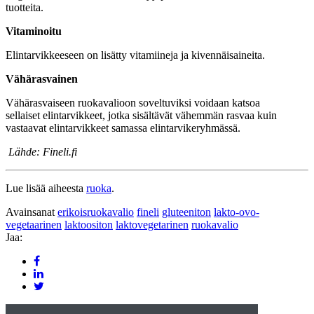
tuotteita.
Vitaminoitu
Elintarvikkeeseen on lisätty vitamiineja ja kivennäisaineita.
Vähärasvainen
Vähärasvaiseen ruokavalioon soveltuviksi voidaan katsoa
sellaiset elintarvikkeet, jotka sisältävät vähemmän rasvaa kuin
vastaavat elintarvikkeet samassa elintarvikeryhmässä.
Lähde: Fineli.fi
Lue lisää aiheesta
ruoka
.
Avainsanat
erikoisruokavalio
fineli
gluteeniton
lakto-ovo-
vegetaarinen
laktoositon
laktovegetarinen
ruokavalio
Jaa: