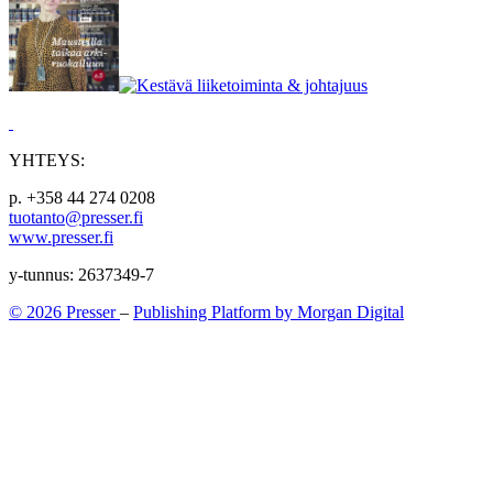
YHTEYS:
p. +358 44 274 0208
tuotanto@presser.fi
www.presser.fi
y-tunnus: 2637349-7
© 2026 Presser
–
Publishing Platform by Morgan Digital