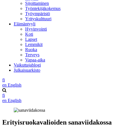
Sijoittaminen
Työntekijäkokemus
Työympäristö
Yrityskulttuuri
Elämäntyyli
Hyvinvointi
Koti
Lapset
Lemmikit
Ruoka
Terveys
Vapaa-aika
Vaikuttajablogi
Julkaisuarkisto
fi
en
English
fi
en
English
Erityisruokavalioiden sanaviidakossa